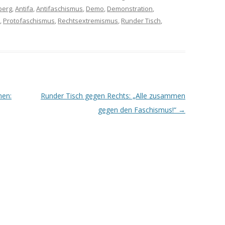
berg
,
Antifa
,
Antifaschismus
,
Demo
,
Demonstration
,
,
Protofaschismus
,
Rechtsextremismus
,
Runder Tisch
,
nen:
Runder Tisch gegen Rechts: „Alle zusammen
gegen den Faschismus!“
→