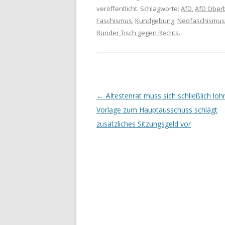
veröffentlicht. Schlagworte:
AfD
,
AfD Ober
Faschismus
,
Kundgebung
,
Neofaschismus
Runder Tisch gegen Rechts
.
Artikel-Navigation
←
Ältestenrat muss sich schließlich loh
Vorlage zum Hauptausschuss schlägt
zusätzliches Sitzungsgeld vor