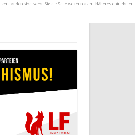
inverstanden sind, wenn Sie die Seite weiter nutzen. Näheres entnehmen