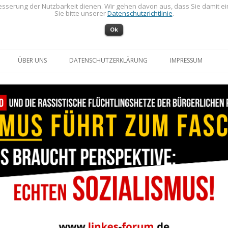
sserung der Nutzbarkeit dienen. Wir gehen davon aus, dass Sie damit e
Sie bitte unserer
Datenschutzrichtlinie
.
Ok
Zum Inhalt springen
ÜBER UNS
DATENSCHUTZERKLÄRUNG
IMPRESSUM