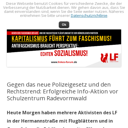
Diese Webseite benutzt Cookies für verschiedene Zwecke, die der
Verbesserung der Nutzbarkeit dienen. Wir gehen davon aus, dass Sie
LINKES FORUM
Politik öffentlich machen!
damit einverstanden sind, wenn Sie die Seite weiter nutzen. Näheres
entnehmen Sie bitte unserer
Datenschutzrichtlinie
.
Zum Inhalt springen
Menü
Ok
Gegen das neue Polizeigesetz und den
Rechtstrend: Erfolgreiche Info-Aktion vor
Schulzentrum Radevormwald
Heute Morgen haben mehrere Aktivisten des LF
in der Hermannstraße mit Flugblättern und in