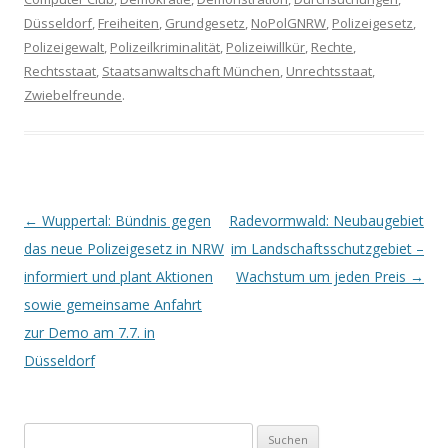
Düsseldorf
,
Freiheiten
,
Grundgesetz
,
NoPolGNRW
,
Polizeigesetz
,
Polizeigewalt
,
Polizeilkriminalität
,
Polizeiwillkür
,
Rechte
,
Rechtsstaat
,
Staatsanwaltschaft München
,
Unrechtsstaat
,
Zwiebelfreunde
.
Artikel-Navigation
←
Wuppertal: Bündnis gegen
Radevormwald: Neubaugebiet
das neue Polizeigesetz in NRW
im Landschaftsschutzgebiet –
informiert und plant Aktionen
Wachstum um jeden Preis
→
sowie gemeinsame Anfahrt
zur Demo am 7.7. in
Düsseldorf
Suchen nach: