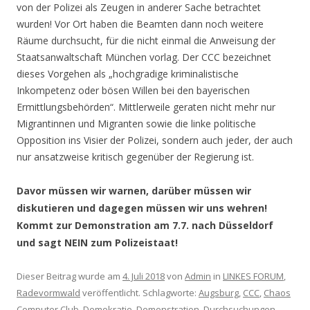
von der Polizei als Zeugen in anderer Sache betrachtet
wurden! Vor Ort haben die Beamten dann noch weitere
Räume durchsucht, für die nicht einmal die Anweisung der
Staatsanwaltschaft München vorlag. Der CCC bezeichnet
dieses Vorgehen als „hochgradige kriminalistische
Inkompetenz oder bösen Willen bei den bayerischen
Ermittlungsbehörden“. Mittlerweile geraten nicht mehr nur
Migrantinnen und Migranten sowie die linke politische
Opposition ins Visier der Polizei, sondern auch jeder, der auch
nur ansatzweise kritisch gegenüber der Regierung ist.
Davor müssen wir warnen, darüber müssen wir
diskutieren und dagegen müssen wir uns wehren!
Kommt zur Demonstration am 7.7. nach Düsseldorf
und sagt NEIN zum Polizeistaat!
Dieser Beitrag wurde am
4. Juli 2018
von
Admin
in
LINKES FORUM
,
Radevormwald
veröffentlicht. Schlagworte:
Augsburg
,
CCC
,
Chaos
Computer Club
,
Demokratie
,
Demonstration
,
Durchsuchungen
,