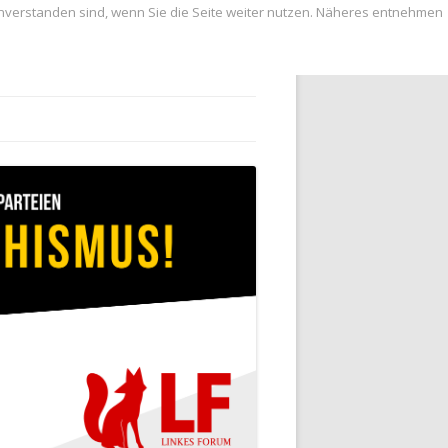
inverstanden sind, wenn Sie die Seite weiter nutzen. Näheres entnehmen