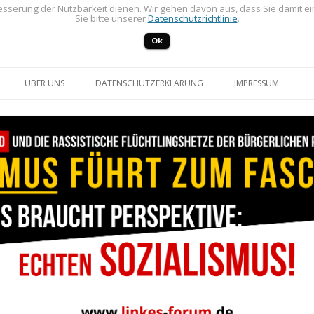
sserung der Nutzbarkeit dienen. Wir gehen davon aus, dass Sie damit e
Sie bitte unserer
Datenschutzrichtlinie
.
Ok
Zum Inhalt springen
ÜBER UNS
DATENSCHUTZERKLÄRUNG
IMPRESSUM