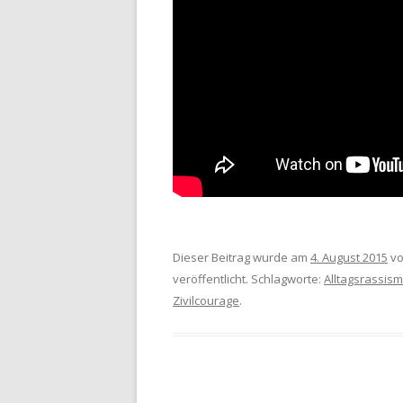
Dieser Beitrag wurde am
4. August 2015
v
veröffentlicht. Schlagworte:
Alltagsrassis
Zivilcourage
.