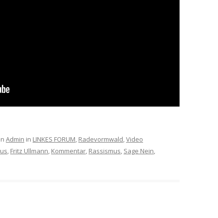
on
Admin
in
LINKES FORUM
,
Radevormwald
,
Video
mus
,
Fritz Ullmann
,
Kommentar
,
Rassismus
,
Sage Nein
,