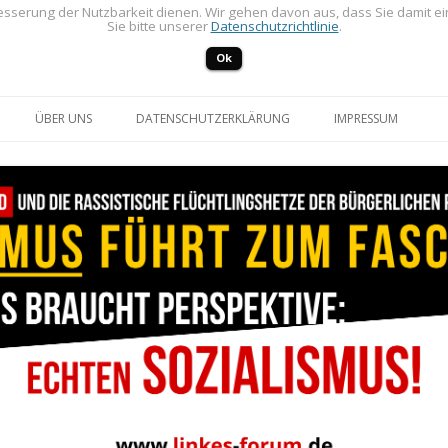
sserung der Nutzbarkeit dienen. Wir gehen davon aus, dass Sie damit e
Sie bitte unserer
Datenschutzrichtlinie
.
Ok
Zum Inhalt springen
ÜBER UNS
DATENSCHUTZERKLÄRUNG
IMPRESSUM