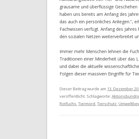
grausame und überflüssige Geschehen
haben uns bereits am Anfang des Jahres 
das auch ein persönliches Anliegen.“, er
Fachwissen verfügt. Anfang des Jahres 
den sozialen Netzen weiterverbreitet u
Immer mehr Menschen lehnen die Fuchsj
Traditionen einer Minderheit über das Le
und dabei die aktuelle wissenschaftlic
Folgen dieser massiven Eingriffe für T
Dieser Beitrag wurde am
13. Dezember 20
veröffentlicht. Schlagworte:
Aktionsbündni
Rotfuchs
,
Tiermord
,
Tierschutz
,
Umweltbe