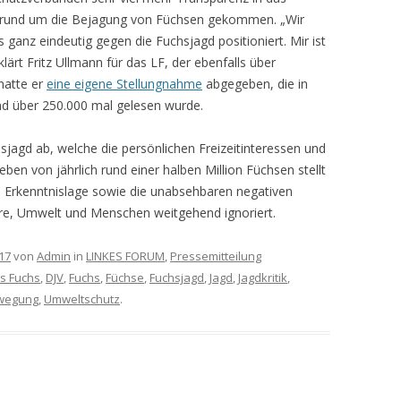
 rund um die Bejagung von Füchsen gekommen. „Wir
ganz eindeutig gegen die Fuchsjagd positioniert. Mir ist
klärt Fritz Ullmann für das LF, der ebenfalls über
hatte er
eine eigene Stellungnahme
abgegeben, die in
nd über 250.000 mal gelesen wurde.
agd ab, welche die persönlichen Freizeitinteressen und
ben von jährlich rund einer halben Million Füchsen stellt
he Erkenntnislage sowie die unabsehbaren negativen
iere, Umwelt und Menschen weitgehend ignoriert.
17
von
Admin
in
LINKES FORUM
,
Pressemitteilung
s Fuchs
,
DJV
,
Fuchs
,
Füchse
,
Fuchsjagd
,
Jagd
,
Jagdkritik
,
wegung
,
Umweltschutz
.