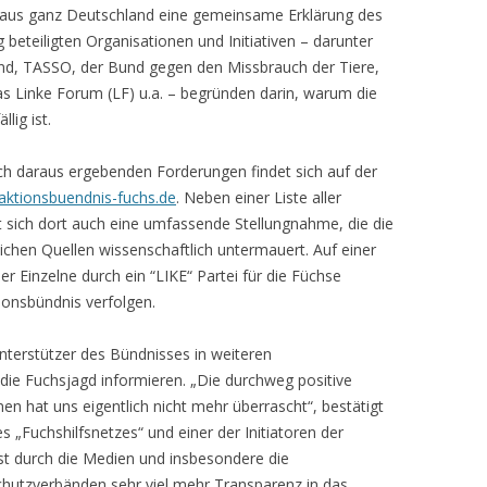
n aus ganz Deutschland eine gemeinsame Erklärung des
 beteiligten Organisationen und Initiativen – darunter
and, TASSO, der Bund gegen den Missbrauch der Tiere,
s Linke Forum (LF) u.a. – begründen darin, warum die
lig ist.
ch daraus ergebenden Forderungen findet sich auf der
ktionsbuendnis-fuchs.de
. Neben einer Liste aller
et sich dort auch eine umfassende Stellungnahme, die die
chen Quellen wissenschaftlich untermauert. Auf einer
r Einzelne durch ein “LIKE“ Partei für die Füchse
ionsbündnis verfolgen.
terstützer des Bündnisses in weiteren
die Fuchsjagd informieren. „Die durchweg positive
n hat uns eigentlich nicht mehr überrascht“, bestätigt
s „Fuchshilfsnetzes“ und einer der Initiatoren der
ist durch die Medien und insbesondere die
chutzverbänden sehr viel mehr Transparenz in das