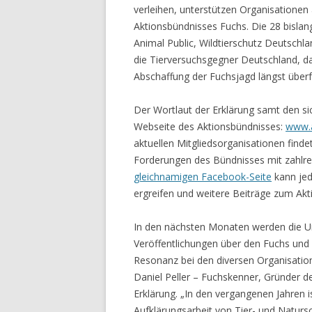
verleihen, unterstützen Organisatione
Aktionsbündnisses Fuchs. Die 28 bislang
Animal Public, Wildtierschutz Deutschl
die Tierversuchsgegner Deutschland, da
Abschaffung der Fuchsjagd längst überfäl
Der Wortlaut der Erklärung samt den si
Webseite des Aktionsbündnisses:
www.a
aktuellen Mitgliedsorganisationen find
Forderungen des Bündnisses mit zahlrei
gleichnamigen Facebook-Seite
kann jede
ergreifen und weitere Beiträge zum Akt
In den nächsten Monaten werden die Un
Veröffentlichungen über den Fuchs und 
Resonanz bei den diversen Organisatione
Daniel Peller – Fuchskenner, Gründer de
Erklärung. „In den vergangenen Jahren 
Aufklärungsarbeit von Tier- und Naturs