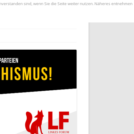
inverstanden sind, wenn Sie die Seite weiter nutzen. Näheres entnehmen