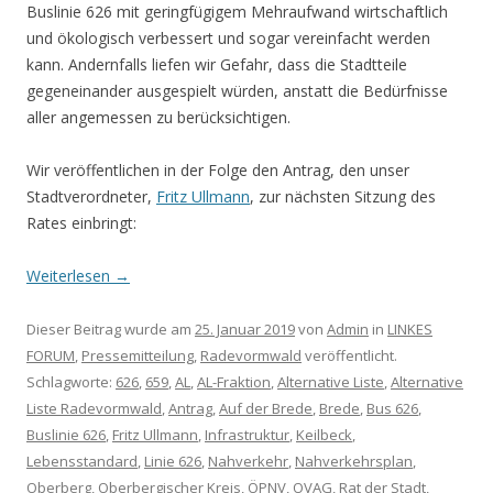
Buslinie 626 mit geringfügigem Mehraufwand wirtschaftlich
und ökologisch verbessert und sogar vereinfacht werden
kann. Andernfalls liefen wir Gefahr, dass die Stadtteile
gegeneinander ausgespielt würden, anstatt die Bedürfnisse
aller angemessen zu berücksichtigen.
Wir veröffentlichen in der Folge den Antrag, den unser
Stadtverordneter,
Fritz Ullmann
, zur nächsten Sitzung des
Rates einbringt:
Weiterlesen
→
Dieser Beitrag wurde am
25. Januar 2019
von
Admin
in
LINKES
FORUM
,
Pressemitteilung
,
Radevormwald
veröffentlicht.
Schlagworte:
626
,
659
,
AL
,
AL-Fraktion
,
Alternative Liste
,
Alternative
Liste Radevormwald
,
Antrag
,
Auf der Brede
,
Brede
,
Bus 626
,
Buslinie 626
,
Fritz Ullmann
,
Infrastruktur
,
Keilbeck
,
Lebensstandard
,
Linie 626
,
Nahverkehr
,
Nahverkehrsplan
,
Oberberg
,
Oberbergischer Kreis
,
ÖPNV
,
OVAG
,
Rat der Stadt
,