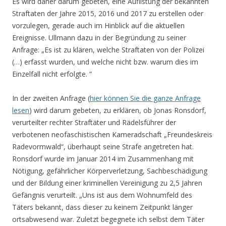
Es wird daher darum gebeten, eine Auflistung der bekannten
Straftaten der Jahre 2015, 2016 und 2017 zu erstellen oder
vorzulegen, gerade auch im Hinblick auf die aktuellen
Ereignisse. Ullmann dazu in der Begründung zu seiner
Anfrage: „Es ist zu klären, welche Straftaten von der Polizei
(…) erfasst wurden, und welche nicht bzw. warum dies im
Einzelfall nicht erfolgte. “
In der zweiten Anfrage (
hier können Sie die ganze Anfrage
lesen
) wird darum gebeten, zu erklären, ob Jonas Ronsdorf,
verurteilter rechter Straftäter und Rädelsführer der
verbotenen neofaschistischen Kameradschaft „Freundeskreis
Radevormwald“, überhaupt seine Strafe angetreten hat.
Ronsdorf wurde im Januar 2014 im Zusammenhang mit
Nötigung, gefährlicher Körperverletzung, Sachbeschädigung
und der Bildung einer kriminellen Vereinigung zu 2,5 Jahren
Gefängnis verurteilt. „Uns ist aus dem Wohnumfeld des
Täters bekannt, dass dieser zu keinem Zeitpunkt länger
ortsabwesend war. Zuletzt begegnete ich selbst dem Täter