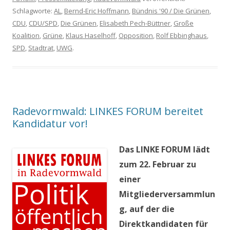
Schlagworte:
AL
,
Bernd-Eric Hoffmann
,
Bündnis '90 / Die Grünen
,
CDU
,
CDU/SPD
,
Die Grünen
,
Elisabeth Pech-Büttner
,
Große
Koalition
,
Grüne
,
Klaus Haselhoff
,
Opposition
,
Rolf Ebbinghaus
,
SPD
,
Stadtrat
,
UWG
.
Radevormwald: LINKES FORUM bereitet
Kandidatur vor!
Das LINKE FORUM lädt
zum 22. Februar zu
einer
Mitgliederversammlun
g, auf der die
Direktkandidaten für