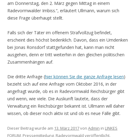
am Donnerstag, den 2. März gegen Mittag in einem
Radevormwalder Imbiss.“, erläutert Ullmann, warum sich
diese Frage überhaupt stellt.
Falls sich der Täter im offenem Strafvollzug befindet,
erscheint dies höchst bedenklich. Davon, dass ein Umdenken
bei Jonas Ronsdorf stattgefunden hat, kann man nicht
ausgehen, denn er tritt weiterhin in den gleichen politischen
Zusammenhängen auf.
Die dritte Anfrage (
hier können Sie die ganze Anfrage lesen
)
bezieht sich auf eine Anfrage vom Oktober 2016, in der
angefragt wurde, ob es in Radevormwald Reichsbürger gibt
und wenn, wie viele. Die Auskunft lautete, dass der
Verwaltung ein Reichsbürger bekannt ist. Ullmann will daher
wissen, ob dieser noch aktiv ist und ob es neue Fälle gibt.
Dieser Beitrag wurde am
13. März 2017
von
Admin
in
LINKES
FORUM
,
Pressemitteilung
,
Radevormwald
veröffentlicht.