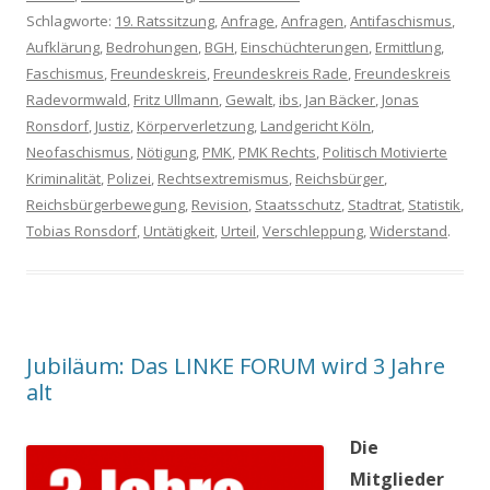
Schlagworte:
19. Ratssitzung
,
Anfrage
,
Anfragen
,
Antifaschismus
,
Aufklärung
,
Bedrohungen
,
BGH
,
Einschüchterungen
,
Ermittlung
,
Faschismus
,
Freundeskreis
,
Freundeskreis Rade
,
Freundeskreis
Radevormwald
,
Fritz Ullmann
,
Gewalt
,
ibs
,
Jan Bäcker
,
Jonas
Ronsdorf
,
Justiz
,
Körperverletzung
,
Landgericht Köln
,
Neofaschismus
,
Nötigung
,
PMK
,
PMK Rechts
,
Politisch Motivierte
Kriminalität
,
Polizei
,
Rechtsextremismus
,
Reichsbürger
,
Reichsbürgerbewegung
,
Revision
,
Staatsschutz
,
Stadtrat
,
Statistik
,
Tobias Ronsdorf
,
Untätigkeit
,
Urteil
,
Verschleppung
,
Widerstand
.
Jubiläum: Das LINKE FORUM wird 3 Jahre
alt
Die
Mitglieder