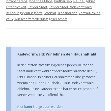
Intransparenz
,
Johannes Mans
,
Karthausen
,
Neubaugebiet
,
Öffentlichkeit
,
Rat der Stadt
,
Rat der Stadt Radevormwald
,
Rechnungsprüfungsamt
,
Stadtrat
,
Transparenz
,
Vertraulichkeit
,
WFG
,
Wirtschaftsförderungsgesellschaft
.
Radevormwald: Wir lehnen den Haushalt ab!
In der letzten Ratssitzung dieses Jahres im Rat der
Stadt Radevormwald hat der Stadtverordnete des LF,
Fritz Ullmann, in seiner Haushaltsrede klar gemacht,
warum das LF den Haushalt 2018 in Radevormwald
ablehnt. Seine Haushaltsrede hat er heute schon auf
seiner Webseite veröffentlicht.
Hier kann Sie gelesen werden
!