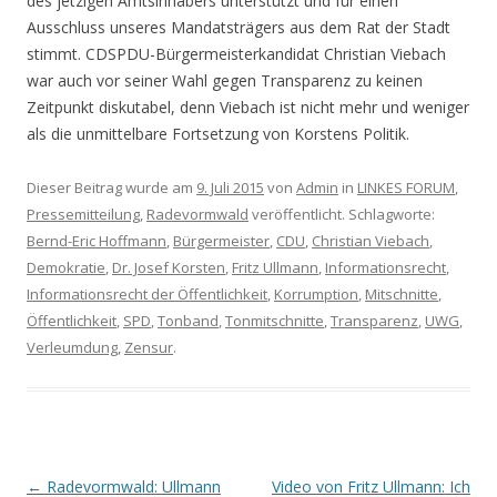
des jetzigen Amtsinhabers unterstützt und für einen
Ausschluss unseres Mandatsträgers aus dem Rat der Stadt
stimmt. CDSPDU-Bürgermeisterkandidat Christian Viebach
war auch vor seiner Wahl gegen Transparenz zu keinen
Zeitpunkt diskutabel, denn Viebach ist nicht mehr und weniger
als die unmittelbare Fortsetzung von Korstens Politik.
Dieser Beitrag wurde am
9. Juli 2015
von
Admin
in
LINKES FORUM
,
Pressemitteilung
,
Radevormwald
veröffentlicht. Schlagworte:
Bernd-Eric Hoffmann
,
Bürgermeister
,
CDU
,
Christian Viebach
,
Demokratie
,
Dr. Josef Korsten
,
Fritz Ullmann
,
Informationsrecht
,
Informationsrecht der Öffentlichkeit
,
Korrumption
,
Mitschnitte
,
Öffentlichkeit
,
SPD
,
Tonband
,
Tonmitschnitte
,
Transparenz
,
UWG
,
Verleumdung
,
Zensur
.
Artikel-Navigation
←
Radevormwald: Ullmann
Video von Fritz Ullmann: Ich