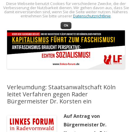
Diese Webseite benutzt Cookies für verschiedene Zwecke, die der
Verbesserung der Nutzbarkeit dienen. Wir gehen davon aus, dass Sie
LINKES FORUM
Politik öffentlich machen!
damit einverstanden sind, wenn Sie die Seite weiter nutzen. Näheres
entnehmen Sie bitte unserer
Datenschutzrichtlinie
.
Zum Inhalt springen
Menü
Ok
Verleumdung: Staatsanwaltschaft Köln
leitet Verfahren gegen Rader
Bürgermeister Dr. Korsten ein
Auf Antrag von
Bürgermeister Dr.