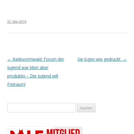
22. Mai 2014
Artikel-Navigation
←
Radevormwald: Forum der
Sie lügen wie gedruckt.
→
Jugend war klein aber
produktiv – Die Jugend will
Freiraum!
Suchen nach: