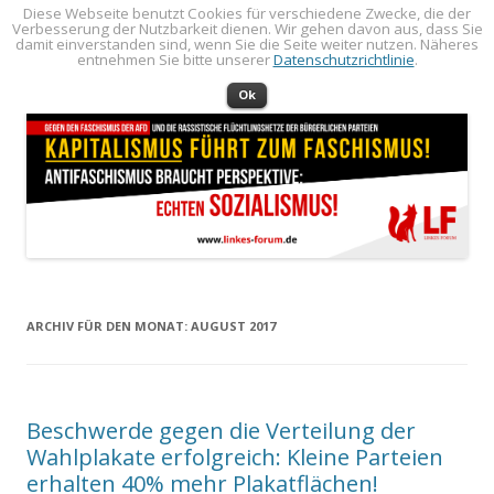
Diese Webseite benutzt Cookies für verschiedene Zwecke, die der
Verbesserung der Nutzbarkeit dienen. Wir gehen davon aus, dass Sie
LINKES FORUM
Politik öffentlich machen!
damit einverstanden sind, wenn Sie die Seite weiter nutzen. Näheres
entnehmen Sie bitte unserer
Datenschutzrichtlinie
.
Zum Inhalt springen
Menü
Ok
ARCHIV FÜR DEN MONAT:
AUGUST 2017
Beschwerde gegen die Verteilung der
Wahlplakate erfolgreich: Kleine Parteien
erhalten 40% mehr Plakatflächen!