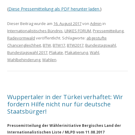
(
Diese Pressemitteilung als PDF herunter laden.
)
Dieser Beitrag wurde am
16. August 2017
von
Admin
in
Internationalistisches Bündnis
,
LINKES FORUM
,
Pressemitteilung
,
Radevormwald
veröffentlicht. Schlagworte:
abgestufte
Chancengleichheit
,
BTW
,
BTW17
,
BTW2017
,
Bundestagswahl
,
Bundestagswahl 2017
,
Plakate
,
Plakatierung
,
Wahl
,
Wahlbehinderung
,
Wahlen
.
Wuppertaler in der Türkei verhaftet: Wir
fordern Hilfe nicht nur für deutsche
Staatsbürger!
Pressemitteilung der Wählerinitiative Bergisches Land der
Internationalistischen Liste / MLPD vom 11.08.2017