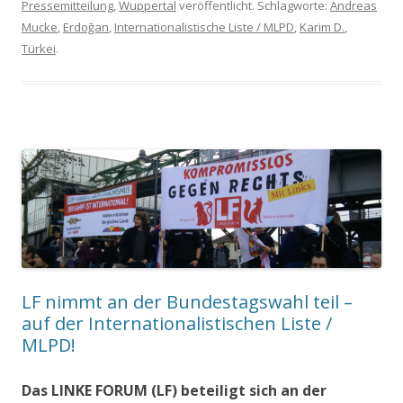
Pressemitteilung
,
Wuppertal
veröffentlicht. Schlagworte:
Andreas
Mucke
,
Erdoğan
,
Internationalistische Liste / MLPD
,
Karim D.
,
Türkei
.
LF nimmt an der Bundestagswahl teil –
auf der Internationalistischen Liste /
MLPD!
Das LINKE FORUM (LF) beteiligt sich an der