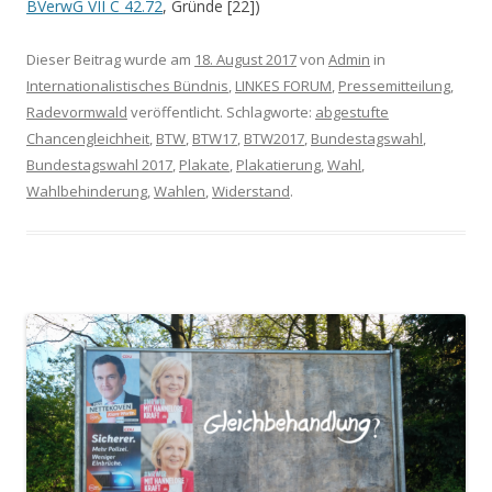
BVerwG VII C 42.72
, Gründe [22])
Dieser Beitrag wurde am
18. August 2017
von
Admin
in
Internationalistisches Bündnis
,
LINKES FORUM
,
Pressemitteilung
,
Radevormwald
veröffentlicht. Schlagworte:
abgestufte
Chancengleichheit
,
BTW
,
BTW17
,
BTW2017
,
Bundestagswahl
,
Bundestagswahl 2017
,
Plakate
,
Plakatierung
,
Wahl
,
Wahlbehinderung
,
Wahlen
,
Widerstand
.