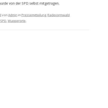
wurde von der SPD selbst mitgetragen.
3
von
Admin
in
Pressemitteilung
,
Radevormwald
,
SPD
,
Wupperorte
.