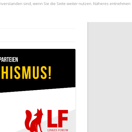
inverstanden sind, wenn Sie die Seite weiter nutzen. Näheres entnehmen