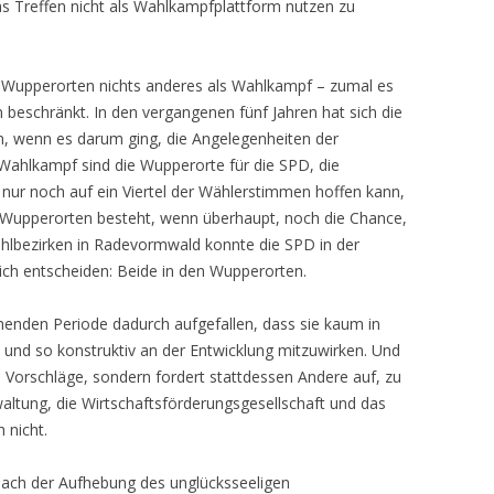
as Treffen nicht als Wahlkampfplattform nutzen zu
n Wupperorten nichts anderes als Wahlkampf – zumal es
 beschränkt. In den vergangenen fünf Jahren hat sich die
n, wenn es darum ging, die Angelegenheiten der
Wahlkampf sind die Wupperorte für die SPD, die
 nur noch auf ein Viertel der Wählerstimmen hoffen kann,
 Wupperorten besteht, wenn überhaupt, noch die Chance,
hlbezirken in Radevormwald konnte die SPD in der
ich entscheiden: Beide in den Wupperorten.
ehenden Periode dadurch aufgefallen, dass sie kaum in
n und so konstruktiv an der Entwicklung mitzuwirken. Und
 Vorschläge, sondern fordert stattdessen Andere auf, zu
altung, die Wirtschaftsförderungsgesellschaft und das
 nicht.
 nach der Aufhebung des unglücksseeligen