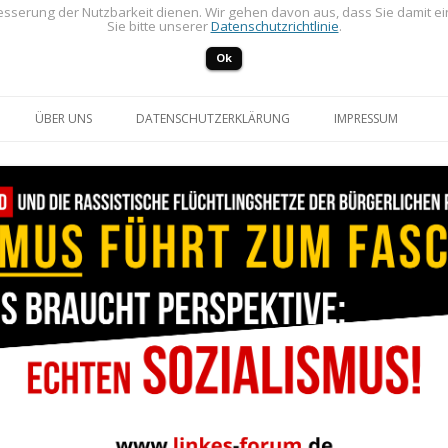
sserung der Nutzbarkeit dienen. Wir gehen davon aus, dass Sie damit e
Sie bitte unserer
Datenschutzrichtlinie
.
Ok
Zum Inhalt springen
ÜBER UNS
DATENSCHUTZERKLÄRUNG
IMPRESSUM