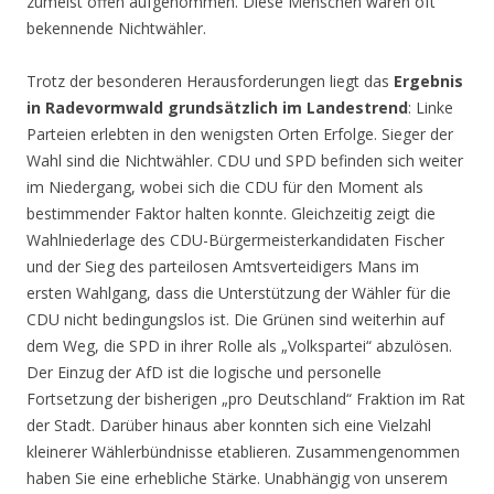
zumeist offen aufgenommen. Diese Menschen waren oft
bekennende Nichtwähler.
Trotz der besonderen Herausforderungen liegt das
Ergebnis
in Radevormwald grundsätzlich im Landestrend
: Linke
Parteien erlebten in den wenigsten Orten Erfolge. Sieger der
Wahl sind die Nichtwähler. CDU und SPD befinden sich weiter
im Niedergang, wobei sich die CDU für den Moment als
bestimmender Faktor halten konnte. Gleichzeitig zeigt die
Wahlniederlage des CDU-Bürgermeisterkandidaten Fischer
und der Sieg des parteilosen Amtsverteidigers Mans im
ersten Wahlgang, dass die Unterstützung der Wähler für die
CDU nicht bedingungslos ist. Die Grünen sind weiterhin auf
dem Weg, die SPD in ihrer Rolle als „Volkspartei“ abzulösen.
Der Einzug der AfD ist die logische und personelle
Fortsetzung der bisherigen „pro Deutschland“ Fraktion im Rat
der Stadt. Darüber hinaus aber konnten sich eine Vielzahl
kleinerer Wählerbündnisse etablieren. Zusammengenommen
haben Sie eine erhebliche Stärke. Unabhängig von unserem