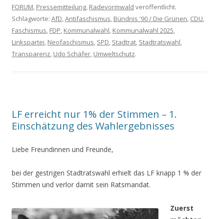
FORUM
,
Pressemitteilung
,
Radevormwald
veröffentlicht.
Schlagworte:
AfD
,
Antifaschismus
,
Bündnis '90 / Die Grünen
,
CDU
,
Faschismus
,
FDP
,
Kommunalwahl
,
Kommunalwahl 2025
,
Linkspartei
,
Neofaschismus
,
SPD
,
Stadtrat
,
Stadtratswahl
,
Transparenz
,
Udo Schäfer
,
Umweltschutz
.
LF erreicht nur 1% der Stimmen – 1.
Einschätzung des Wahlergebnisses
Liebe Freundinnen und Freunde,
bei der gestrigen Stadtratswahl erhielt das LF knapp 1 % der
Stimmen und verlor damit sein Ratsmandat.
Zuerst