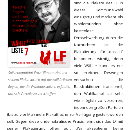
sind die Plakate
des LF in
dieser Kommunalwahl
einzigartig und markant.
Als
Wählerbündnis ohne
kostenlose
Fernsehwerbung durch die
Nachrichten ist die
Plakatierung für das LF
besonders wichtig, denn
viele Wähler kann e
s nur
so erreichen
. Deswegen
Spitzenkandidat Fritz Ullmann zielt mit
v
ersuchen
die
seinem Plakatspruch auf die willkürlichen
R
atsfraktionen
traditionell
,
Regeln, die die Fraktionsspitzen erfinden,
den Wahlkampf so sehr
um sich Vorteile zu verschaffen
wie möglich zu verzerren,
indem den großen Parteien
(
bis zu vier Mal
)
mehr P
lakat
fläche zur Verfügung gestellt we
rden
soll
. Gegen diese undemokratische Praxis lehnt sich das LF mit
seiner Plakatierung offen auf. „
Wir akzeptieren keine