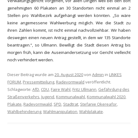
Verwaltungsgericht v
orgehen
, vor allen Dingen weil bei den dort
genehmigten 60 Plakaten an 30 Standorten nicht einmal
an
2
S
tellen
pro Wahlbezirk
auf
gehängt werden könnten. „
So wäre
keine angemessene Wahlwerbung möglich. Wie die Stadt zu
ihren Zahlen kommt, ist nicht einmal nachvollziehbar.
Wir haben
deswegen einen neuen Antrag gestellt, in dem wir 135 Standorte
beantragen.“,
so
Ullmann. B
ewilligt
die Stadt
diesen Antrag bis
morgen früh
, kann die Auseinandersetzung vor Gericht
vielleicht
noch verhindert werden.
Dieser Beitrag wurde am
20. August 2020
von
Admin
in
LINKES
FORUM
,
Pressemitteilung
,
Radevormwald
veröffentlicht.
Schlagworte:
AfD
,
CDU
,
Faire Wahl
,
Fritz Ullmann
,
Gefährdung des
Straßenverkehrs
,
Jugend
,
Kommunalwahl
,
Kommunalwahl 2020
,
Plakate
,
Radevormwald
,
SPD
,
Stadtrat
,
Stefanie Okereafor
,
Wahlbehinderung
,
Wahlmanipulation
,
Wahlplakate
.