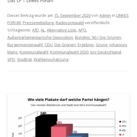
Das LF – Linkes Forum
Dieser Beitrag wurde am
15. September 2020
von
Admin
in
LINKES
FORUM
,
Pressemitteilung
,
Radevormwald
veröffentlicht.
Schlagworte:
AfD
,
AL
,
Alternative Liste
,
APO
,
Außerparlamentarische Opposition
,
Bündnis '90 / Die Grünen
,
Bürgermeisterwahl
,
CDU
,
Die Grünen
,
Ergebnis
,
Grüne
,
Johannes
Mans
,
Kommunalwahl
,
Kommunalwahl 2020
,
pro Deutschland
,
SPD
,
Stadtrat
,
Wahleinschätzung
.