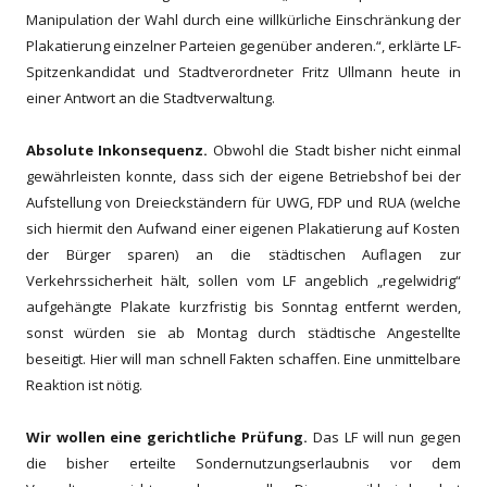
Manipulation der Wahl durch eine willkürliche Einschränkung der
Plakatierung einzelner Parteien gegenüber anderen.
“,
erklärte LF-
Spitzenkandidat und Stadtverordneter Fritz Ullmann heute in
einer Antwort an die Stadtverwaltung.
Absolute Inkonsequenz.
Obwohl die Stadt bisher nicht einmal
gewährleisten konnte, dass sich der
eigene
Betriebshof bei der
Aufstellung von Dreieckständern
für UWG, FDP und RUA (w
elche
sich
hiermit
den Aufwand einer eigenen Plakatierung auf Kosten
der Bürger
sparen
)
an die s
tädtischen
Auflagen zur
Verkehrssicherheit hält, s
ollen
vom LF
angeblich
„
regelwidrig
“
aufgehängte
Plakate
kurzfristig
b
is Sonntag entfernt werden,
sonst w
ürden
sie
ab Montag
durch städtische Angestellte
beseitigt
.
Hier will man schnell Fakten schaffen.
Eine unmittelbare
Reaktion ist nötig.
W
ir wollen eine gerichtliche Prüfung.
Das LF will nun
gegen
di
e
bisher erteilte Sondernutzungse
rlaubnis
vor dem