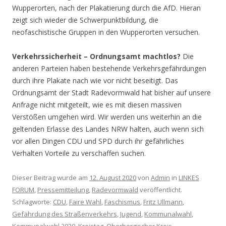
Wupperorten, nach der Plakatierung durch die AfD. Hieran
zeigt sich wieder die Schwerpunktbildung, die
neofaschistische Gruppen in den Wupperorten versuchen.
Verkehrssicherheit – Ordnungsamt machtlos?
Die
anderen Parteien haben bestehende Verkehrsgefährdungen
durch ihre Plakate nach wie vor nicht beseitigt. Das
Ordnungsamt der Stadt Radevormwald hat bisher auf unsere
Anfrage nicht mitgeteilt, wie es mit diesen massiven
Verstößen umgehen wird. Wir werden uns weiterhin an die
geltenden Erlasse des Landes NRW halten, auch wenn sich
vor allen Dingen CDU und SPD durch ihr gefährliches
Verhalten Vorteile zu verschaffen suchen.
Dieser Beitrag wurde am
12. August 2020
von
Admin
in
LINKES
FORUM
,
Pressemitteilung
,
Radevormwald
veröffentlicht.
Schlagworte:
CDU
,
Faire Wahl
,
Faschismus
,
Fritz Ullmann
,
Gefährdung des Straßenverkehrs
,
Jugend
,
Kommunalwahl
,