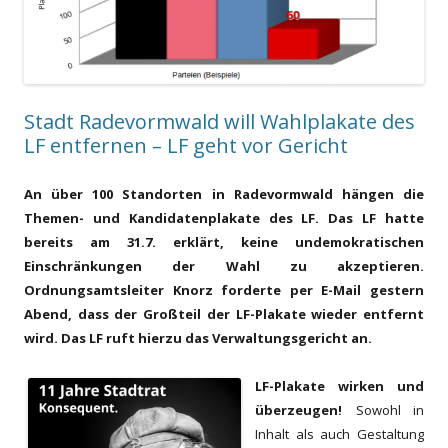
Stadt Radevormwald will Wahlplakate des
LF entfernen – LF geht vor Gericht
A
n über 100
S
tandorten in Radevormwald hängen die
Themen- und Kandidatenplakate des LF
.
Das LF hatte
bereits am 31.7. erklärt, keine undemokratischen
Einschränkungen der Wahl zu akzeptieren.
Ordnungsamtsleiter Knorz forderte per E-Mail gestern
Abend, dass d
er Großteil
der LF-Plakate
wieder
e
ntfernt
wird
. Das LF ruft hierzu das Verwaltungsgericht an.
LF-
Plakate
wirken und
überzeugen!
Sowohl in
Inhalt als auch Gestaltung