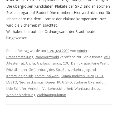
Die übergroßen Kandidaten-Plakate der SPD sind an solchen
Stellen sogar auf Bodenhöhe montiert. Hier wird nicht nur für
Inhaltsleere mit dem Format der Plakate kompensiert, hier
wird die Sicherheit missachtet.
Wir haben hierauf das Ordnungsamt der Stadt heute
hingewiesen.
Dieser Beitrag wurde am
4. August 2020
von
Admin
in
Pressemitteilung
,
Radevormwald
veröffentlicht. Schlagworte:
AfD
,
Ältestenrat
,
Antifa
,
Antifaschismus
,
CDU
,
Demokratie
,
Faire Wahl
,
Fritz Ullmann
,
Gefährdung des Straßenverkehrs
,
Jugend
,
Kommunalpolitik
,
Kommunalwahl
,
Kommunalwahl 2020
,
LGBT
,
LGBTQ
,
Neofaschismus
,
Queer
,
RUA
,
SPD
,
Stefanie Okereafor
,
Udo Schäfer
,
Verkehr
,
Verkehrssicherheit
,
Wahlausschuss
,
Wahlbehinderung
,
Wahlmanipulation
.