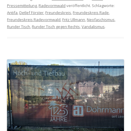
Pressemitteilung
,
Radevormwald
veröffentlicht. Schlagworte:
Antifa
,
Detlef Förster
,
Freundeskreis
,
Freundeskreis Rade
,
Freundeskreis Radevormwald
,
Fritz Ullmann
,
Neofaschismus
,
Runder Tisch
,
Runder Tisch gegen Rechts
,
Vandalismus
.