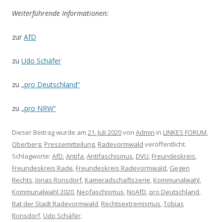
Weiterführende Informationen:
zur
AfD
zu
Udo Schäfer
zu
„pro Deutschland“
zu
„pro NRW“
Dieser Beitrag wurde am
21. Juli 2020
von
Admin
in
LINKES FORUM
,
Oberberg
,
Pressemitteilung
,
Radevormwald
veröffentlicht.
Schlagworte:
AfD
,
Antifa
,
Antifaschismus
,
DVU
,
Freundeskreis
,
Freundeskreis Rade
,
Freundeskreis Radevormwald
,
Gegen
Rechts
,
Jonas Ronsdorf
,
Kameradschaftszene
,
Kommunalwahl
,
Kommunalwahl 2020
,
Neofaschismus
,
NoAfD
,
pro Deutschland
,
Rat der Stadt Radevormwald
,
Rechtsextremismus
,
Tobias
Ronsdorf
,
Udo Schäfer
.