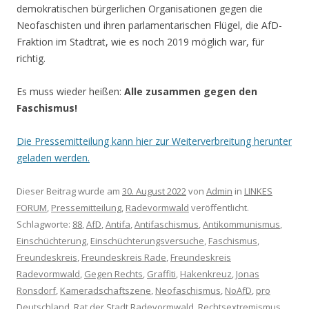
demokratischen bürgerlichen Organisationen gegen die
Neofaschisten und ihren parlamentarischen Flügel, die AfD-
Fraktion im Stadtrat, wie es noch 2019 möglich war, für
richtig.
Es muss wieder heißen:
Alle zusammen gegen den
Faschismus!
Die Pressemitteilung kann hier zur Weiterverbreitung herunter
geladen werden.
Dieser Beitrag wurde am
30. August 2022
von
Admin
in
LINKES
FORUM
,
Pressemitteilung
,
Radevormwald
veröffentlicht.
Schlagworte:
88
,
AfD
,
Antifa
,
Antifaschismus
,
Antikommunismus
,
Einschüchterung
,
Einschüchterungsversuche
,
Faschismus
,
Freundeskreis
,
Freundeskreis Rade
,
Freundeskreis
Radevormwald
,
Gegen Rechts
,
Graffiti
,
Hakenkreuz
,
Jonas
Ronsdorf
,
Kameradschaftszene
,
Neofaschismus
,
NoAfD
,
pro
Deutschland
,
Rat der Stadt Radevormwald
,
Rechtsextremismus
,