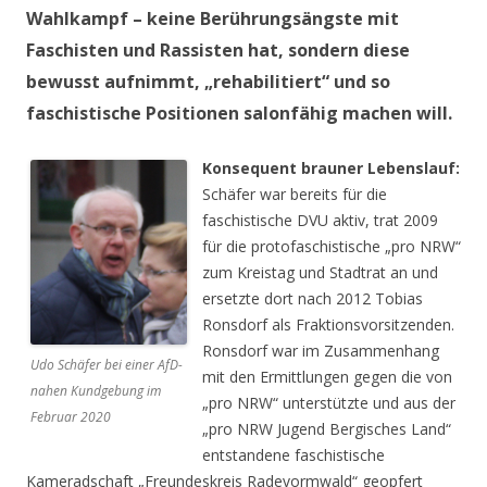
Wahlkampf – keine Berührungsängste mit
Faschisten und Rassisten hat, sondern diese
bewusst aufnimmt, „rehabilitiert“ und so
faschistische Positionen salonfähig machen will.
Konsequent brauner Lebenslauf:
Schäfer war bereits für die
faschistische DVU aktiv, trat 2009
für die protofaschistische „pro NRW“
zum Kreistag und Stadtrat an und
ersetzte dort nach 2012 Tobias
Ronsdorf als Fraktionsvorsitzenden.
Ronsdorf war im Zusammenhang
Udo Schäfer bei einer AfD-
mit den Ermittlungen gegen die von
nahen Kundgebung im
„pro NRW“ unterstützte und aus der
Februar 2020
„pro NRW Jugend Bergisches Land“
entstandene faschistische
Kameradschaft „Freundeskreis Radevormwald“ geopfert