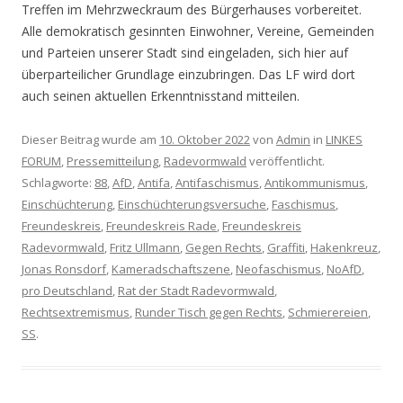
Treffen im Mehrzweckraum des Bürgerhauses vorbereitet.
Alle demokratisch gesinnten Einwohner, Vereine, Gemeinden
und Parteien unserer Stadt sind eingeladen, sich hier auf
überparteilicher Grundlage einzubringen. Das LF wird dort
auch seinen aktuellen Erkenntnisstand mitteilen.
Dieser Beitrag wurde am
10. Oktober 2022
von
Admin
in
LINKES
FORUM
,
Pressemitteilung
,
Radevormwald
veröffentlicht.
Schlagworte:
88
,
AfD
,
Antifa
,
Antifaschismus
,
Antikommunismus
,
Einschüchterung
,
Einschüchterungsversuche
,
Faschismus
,
Freundeskreis
,
Freundeskreis Rade
,
Freundeskreis
Radevormwald
,
Fritz Ullmann
,
Gegen Rechts
,
Graffiti
,
Hakenkreuz
,
Jonas Ronsdorf
,
Kameradschaftszene
,
Neofaschismus
,
NoAfD
,
pro Deutschland
,
Rat der Stadt Radevormwald
,
Rechtsextremismus
,
Runder Tisch gegen Rechts
,
Schmierereien
,
SS
.