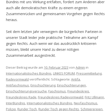
Bündnis mit uns Wirkung entfalten, fordert zum Anderen aber
auch alle demokratischen Kräfte zu einem engeren
Zusammenrücken und gemeinsamen Vorgehen gegen Rechts
heraus.
Seit dem letzten Jahr verweigern die bürgerlichen Parteien in
unserer Stadt leider jede praktische Teilnahme am Kampf
gegen Rechts. Auch wenn wir das ausdrücklich kritisieren
müssen, bleibt unsere Hand zu dieser nötigen
Zusammenarbeit ausgestreckt.
Dieser Beitrag wurde am
10. Februar 2023
von
Admin
in
Internationalistisches Bündnis
,
LINKES FORUM
,
Pressemitteilung
,
Radevormwald
veröffentlicht. Schlagworte:
Antifa
,
Antifaschismus
,
Einschüchterung
,
Einschüchterungen
,
Einschüchterungsversuche
,
Faschismus
,
Freundeskreis
,
Freundeskreis Rade
,
Freundeskreis Radevormwald
,
Fritz Ullmann
,
InterBündnis
,
Internationalistisches Bündnis
,
Neofaschismus
,
Polizei
,
Runder Tisch
,
Runder Tisch gegen Rechts
,
Schmierereien
,