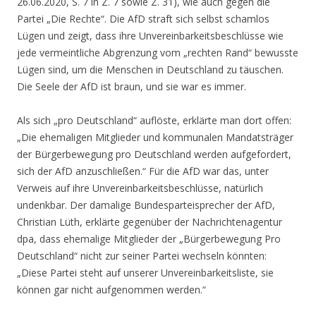
26.06.2020, S. 7 in Z. 7 sowie Z. 31), wie auch gegen die
Partei „Die Rechte“. Die AfD straft sich selbst schamlos
Lügen und zeigt, dass ihre Unvereinbarkeitsbeschlüsse wie
jede vermeintliche Abgrenzung vom „rechten Rand“ bewusste
Lügen sind, um die Menschen in Deutschland zu täuschen.
Die Seele der AfD ist braun, und sie war es immer.
Als sich „pro Deutschland“ auflöste, erklärte man dort offen:
„Die ehemaligen Mitglieder und kommunalen Mandatsträger
der Bürgerbewegung pro Deutschland werden aufgefordert,
sich der AfD anzuschließen.“ Für die AfD war das, unter
Verweis auf ihre Unvereinbarkeitsbeschlüsse, natürlich
undenkbar. Der damalige Bundesparteisprecher der AfD,
Christian Lüth, erklärte gegenüber der Nachrichtenagentur
dpa, dass ehemalige Mitglieder der „Bürgerbewegung Pro
Deutschland“ nicht zur seiner Partei wechseln könnten:
„Diese Partei steht auf unserer Unvereinbarkeitsliste, sie
können gar nicht aufgenommen werden.“