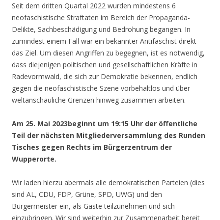
Seit dem dritten Quartal 2022 wurden mindestens 6
neofaschistische Straftaten im Bereich der Propaganda-
Delikte, Sachbeschädigung und Bedrohung begangen. In
zumindest einem Fall war ein bekannter Antifaschist direkt
das Ziel. Um diesen Angriffen zu begegnen, ist es notwendig,
dass diejenigen politischen und gesellschaftlichen Kräfte in
Radevormwald, die sich zur Demokratie bekennen, endlich
gegen die neofaschistische Szene vorbehaltlos und über
weltanschauliche Grenzen hinweg zusammen arbeiten.
Am 25. Mai
2023
beginnt
um 19:15 Uhr der öffentliche
Teil der
nächste
n
Mitgliederversammlung des Runden
Tisches
gegen Rechts
im Bürgerzentrum der
Wupperorte.
Wir laden hierzu abermals alle demokratischen Parteien (dies
sind AL, CDU, FDP, Grüne, SPD, UWG) und den
Bürgermeister ein, als Gäste teilzunehmen und sich
einzubringen. Wir sind weiterhin zur Zusammenarbeit bereit