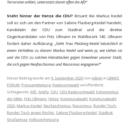
Terroristen erklärt, unterstützt damit offen die AfD
“.
Steht hinter der Hetze die CDU?
Brisant: Bei Markus Keidel
soll es sich um den Partner von
Sabine Plasberg-Keidel
handeln,
Kandidatin der CDU zum Stadtrat und die direkte
Gegenkandidatin von Fritz Ullmann im Wahlbezirk 140. Ullmann
fordert daher Aufklärung: „
Steht Frau Plasberg-Keidel tatsächlich in
einem Verhältnis zu diesem Markus Keidel
und wenn
ja, wie stehen sie
und die CDU zu solchen Hetzattacken gegen Einwohner unserer Stadt,
die sich gegen Neofaschismus und Rassismus engagieren?
“
Dieser Beitrag wurde am
9. September 2020
von
Admin
in
LINKES
FORUM
,
Pressemitteilung
,
Radevormwald
veröffentlicht.
Schlagworte:
AfD
,
Antifa
,
CDU
,
CDU Radevormwald
,
Extremismus
der Mitte
,
Fritz Ullmann
,
Hetze
,
Kommunalwahl
,
Kommunalwahl
2020
,
Markus Keidel
,
Neofaschismus
,
Rassismus
,
Runder Tisch
,
Runder Tisch gegen Rechts
,
Sabine Plasberg-Keidel
,
Stadtrat
,
Strafantrag
,
Volksverhetzung
.