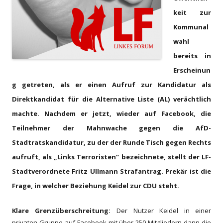
keit zur
Kommunal
wahl
bereits in
Erscheinun
g getreten, als er einen Aufruf zur Kandidatur als
Direktkandidat für die Alternative Liste (AL) verächtlich
machte. Nachdem er jetzt, wieder auf Facebook, die
Teilnehmer der Mahnwache gegen die AfD-
Stadtratskandidatur, zu der der Runde Tisch gegen Rechts
aufruft, als „Links Terroristen“ bezeichnete, stellt der LF-
Stadtverordnete Fritz Ullmann Strafantrag. Prekär ist die
Frage, in welcher Beziehung Keidel zur CDU steht.
Klare Grenzüberschreitung
:
Der Nutzer K
eidel in einer
privaten Gruppe auf Facebook mit über 250 Mitgliedern dann die