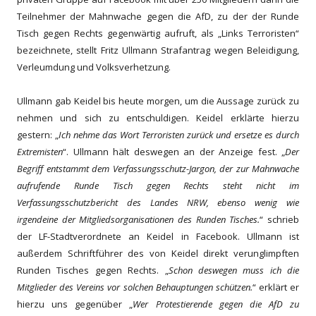
Teilnehmer der Mahnwache gegen die AfD, zu der der Runde
Tisch gegen Rechts gegenwärtig aufruft, als „Links Terroristen“
bezeichnete, stellt Fritz Ullmann Strafantrag wegen Beleidigung,
Verleumdung und Volksverhetzung.
Ullmann gab Keidel bis heute morgen, um die Aussage zurück zu
nehmen und sich zu entschuldigen. Keidel erklärte hierzu
gestern: „
Ich nehme das Wort Terroristen zurück und ersetze es durch
Extremisten
“. Ullmann hält deswegen an der Anzeige fest. „
Der
Begriff entstammt dem Verfassungsschutz-Jargon, der zur Mahnwache
aufrufende Runde Tisch gegen Rechts steht nicht im
Verfassungsschutzbericht des Landes NRW, ebenso wenig wie
irgendeine der Mitgliedsorganisationen des Runden Tisches.
“ schrieb
der LF-Stadtverordnete an Keidel in Facebook. Ullmann ist
außerdem Schriftführer des von Keidel direkt verunglimpften
Runden Tisches gegen Rechts. „
Schon deswegen muss ich die
Mitglieder des Vereins vor solchen Behauptungen schützen.
“
erklärt er
hierzu uns gegenüber „
Wer Protestierende gegen die AfD zu