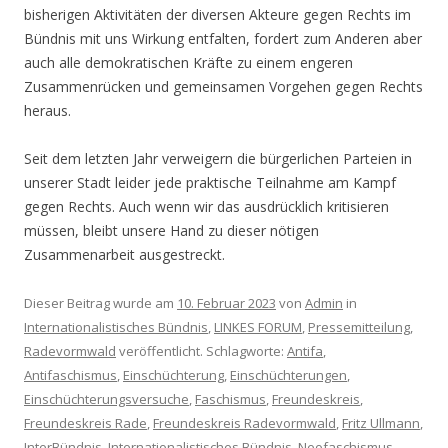
bisherigen Aktivitäten der diversen Akteure gegen Rechts im
Bündnis mit uns Wirkung entfalten, fordert zum Anderen aber
auch alle demokratischen Kräfte zu einem engeren
Zusammenrücken und gemeinsamen Vorgehen gegen Rechts
heraus.
Seit dem letzten Jahr verweigern die bürgerlichen Parteien in
unserer Stadt leider jede praktische Teilnahme am Kampf
gegen Rechts. Auch wenn wir das ausdrücklich kritisieren
müssen, bleibt unsere Hand zu dieser nötigen
Zusammenarbeit ausgestreckt.
Dieser Beitrag wurde am
10. Februar 2023
von
Admin
in
Internationalistisches Bündnis
,
LINKES FORUM
,
Pressemitteilung
,
Radevormwald
veröffentlicht. Schlagworte:
Antifa
,
Antifaschismus
,
Einschüchterung
,
Einschüchterungen
,
Einschüchterungsversuche
,
Faschismus
,
Freundeskreis
,
Freundeskreis Rade
,
Freundeskreis Radevormwald
,
Fritz Ullmann
,
InterBündnis
,
Internationalistisches Bündnis
,
Neofaschismus
,