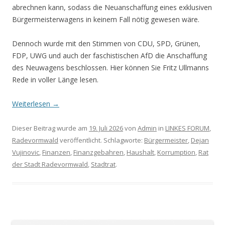
abrechnen kann, sodass die Neuanschaffung eines exklusiven
Bürgermeisterwagens in keinem Fall nötig gewesen wäre.
Dennoch wurde mit den Stimmen von CDU, SPD, Grünen,
FDP, UWG und auch der faschistischen AfD die Anschaffung
des Neuwagens beschlossen. Hier können Sie Fritz Ullmanns
Rede in voller Länge lesen.
Weiterlesen
→
Dieser Beitrag wurde am
19. Juli 2026
von
Admin
in
LINKES FORUM
,
Radevormwald
veröffentlicht. Schlagworte:
Bürgermeister
,
Dejan
Vujinovic
,
Finanzen
,
Finanzgebahren
,
Haushalt
,
Korrumption
,
Rat
der Stadt Radevormwald
,
Stadtrat
.