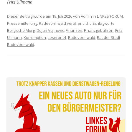
Fritz Ullmann
Dieser Beitrag wurde am
19. Juli 2026
von
Admin
in
LINKES FORUM
,
Pressemitteilung
,
Radevormwald
veröffentlicht. Schlagworte:
Bergische Morg
,
Dejan Vujinovic
,
Finanzen
,
Finanzgebahren
,
Fritz
Ullmann
,
Korrumption
,
Leserbrief
,
Radevormwald
,
Rat der Stadt
Radevormwald
.