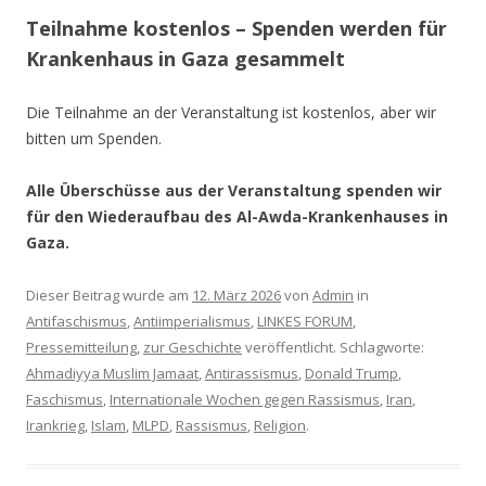
Teilnahme kostenlos – Spenden werden für
Krankenhaus in Gaza gesammelt
Die Teilnahme an der Veranstaltung ist kostenlos, aber wir
bitten um Spenden.
Alle Überschüsse aus der Veranstaltung spenden wir
für den Wiederaufbau des Al-Awda-Krankenhauses in
Gaza.
Dieser Beitrag wurde am
12. März 2026
von
Admin
in
Antifaschismus
,
Antiimperialismus
,
LINKES FORUM
,
Pressemitteilung
,
zur Geschichte
veröffentlicht. Schlagworte:
Ahmadiyya Muslim Jamaat
,
Antirassismus
,
Donald Trump
,
Faschismus
,
Internationale Wochen gegen Rassismus
,
Iran
,
Irankrieg
,
Islam
,
MLPD
,
Rassismus
,
Religion
.