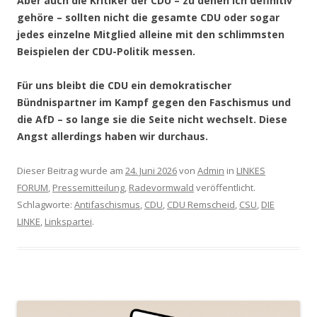
Aber auch die Kritiker der CDU – zu denen ich definitiv
gehöre – sollten nicht die gesamte CDU oder sogar
jedes einzelne Mitglied alleine mit den schlimmsten
Beispielen der CDU-Politik messen.
Für uns bleibt die CDU ein demokratischer
Bündnispartner im Kampf gegen den Faschismus und
die AfD – so lange sie die Seite nicht wechselt. Diese
Angst allerdings haben wir durchaus.
Dieser Beitrag wurde am
24. Juni 2026
von
Admin
in
LINKES
FORUM
,
Pressemitteilung
,
Radevormwald
veröffentlicht.
Schlagworte:
Antifaschismus
,
CDU
,
CDU Remscheid
,
CSU
,
DIE
LINKE
,
Linkspartei
.