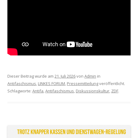
Dieser Beitrag wurde am
21. Juli 2026
von
Admin
in
Antifaschismus
,
LINKES FORUM
,
Pressemitteilung
veröffentlicht.
Schlagworte:
Antifa
,
Antifaschismus
,
Diskussionskultur
,
ZDF
.