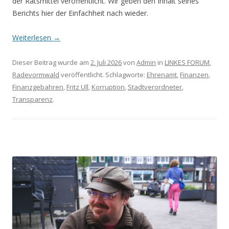
der Ratsmittel veröffentlicht. Wir geben den Inhalt seines
Berichts hier der Einfachheit nach wieder.
Weiterlesen
→
Dieser Beitrag wurde am
2. Juli 2026
von
Admin
in
LINKES FORUM
,
Radevormwald
veröffentlicht. Schlagworte:
Ehrenamt
,
Finanzen
,
Finanzgebahren
,
Fritz Ull
,
Korruption
,
Stadtverordneter
,
Transparenz
.