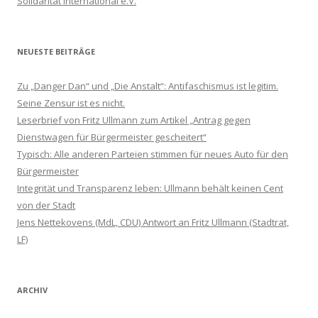
Solidarität International e.V.
NEUESTE BEITRÄGE
Zu „Danger Dan“ und „Die Anstalt“: Antifaschismus ist legitim.
Seine Zensur ist es nicht.
Leserbrief von Fritz Ullmann zum Artikel „Antrag gegen
Dienstwagen für Bürgermeister gescheitert“
Typisch: Alle anderen Parteien stimmen für neues Auto für den
Bürgermeister
Integrität und Transparenz leben: Ullmann behält keinen Cent
von der Stadt
Jens Nettekovens (MdL, CDU) Antwort an Fritz Ullmann (Stadtrat,
LF)
ARCHIV