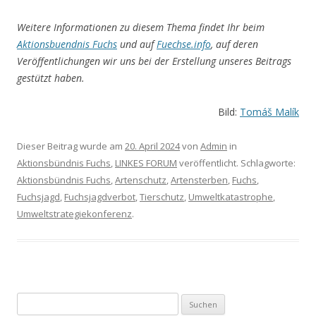
Weitere Informationen zu diesem Thema findet Ihr beim
Aktionsbuendnis Fuchs
und auf
Fuechse.info
, auf deren
Veröffentlichungen wir uns bei der Erstellung unseres Beitrags
gestützt haben.
Bild:
Tomáš Malík
Dieser Beitrag wurde am
20. April 2024
von
Admin
in
Aktionsbündnis Fuchs
,
LINKES FORUM
veröffentlicht. Schlagworte:
Aktionsbündnis Fuchs
,
Artenschutz
,
Artensterben
,
Fuchs
,
Fuchsjagd
,
Fuchsjagdverbot
,
Tierschutz
,
Umweltkatastrophe
,
Umweltstrategiekonferenz
.
Suchen nach: