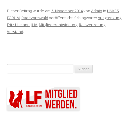
Dieser Beitrag wurde am
6. November 2014
von
Admin
in
LINKES
FORUM
,
Radevormwald
veröffentlicht. Schlagworte:
Ausgrenzung
,
Fritz Ullmann
,
JHV
,
Mitgliederentwicklung
,
Ratsvertretung
,
Vorstand
.
Suchen nach: