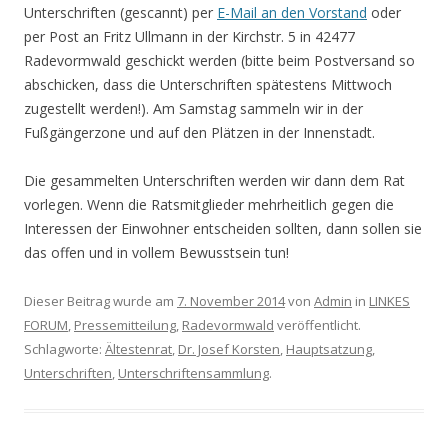
Unterschriften (gescannt) per
E-Mail an den Vorstand
oder
per Post an Fritz Ullmann in der Kirchstr. 5 in 42477
Radevormwald geschickt werden (bitte beim Postversand so
abschicken, dass die Unterschriften spätestens Mittwoch
zugestellt werden!). Am Samstag sammeln wir in der
Fußgängerzone und auf den Plätzen in der Innenstadt.
Die gesammelten Unterschriften werden wir dann dem Rat
vorlegen. Wenn die Ratsmitglieder mehrheitlich gegen die
Interessen der Einwohner entscheiden sollten, dann sollen sie
das offen und in vollem Bewusstsein tun!
Dieser Beitrag wurde am
7. November 2014
von
Admin
in
LINKES
FORUM
,
Pressemitteilung
,
Radevormwald
veröffentlicht.
Schlagworte:
Ältestenrat
,
Dr. Josef Korsten
,
Hauptsatzung
,
Unterschriften
,
Unterschriftensammlung
.