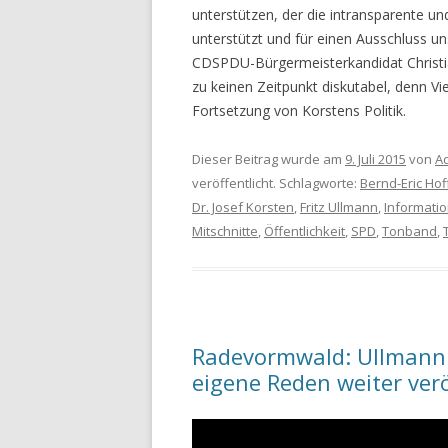
unterstützen, der die intransparente un
unterstützt und für einen Ausschluss u
CDSPDU-Bürgermeisterkandidat Christi
zu keinen Zeitpunkt diskutabel, denn Vi
Fortsetzung von Korstens Politik.
Dieser Beitrag wurde am
9. Juli 2015
von
A
veröffentlicht. Schlagworte:
Bernd-Eric Ho
Dr. Josef Korsten
,
Fritz Ullmann
,
Informati
Mitschnitte
,
Öffentlichkeit
,
SPD
,
Tonband
,
Radevormwald: Ullmann 
eigene Reden weiter verö