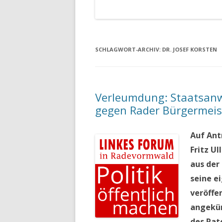
SCHLAGWORT-ARCHIV:
DR. JOSEF KORSTEN
Verleumdung: Staatsanwa
gegen Rader Bürgermeist
Auf Ant
Fritz U
aus der
seine e
veröffe
angekün
des Rat