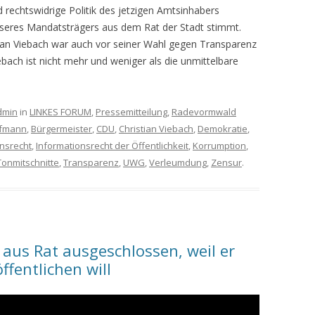
d rechtswidrige Politik des jetzigen Amtsinhabers
nseres Mandatsträgers aus dem Rat der Stadt stimmt.
an Viebach war auch vor seiner Wahl gegen Transparenz
ebach ist nicht mehr und weniger als die unmittelbare
dmin
in
LINKES FORUM
,
Pressemitteilung
,
Radevormwald
ffmann
,
Bürgermeister
,
CDU
,
Christian Viebach
,
Demokratie
,
onsrecht
,
Informationsrecht der Öffentlichkeit
,
Korrumption
,
Tonmitschnitte
,
Transparenz
,
UWG
,
Verleumdung
,
Zensur
.
aus Rat ausgeschlossen, weil er
ffentlichen will