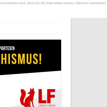
inverstanden sind, wenn Sie die Seite weiter nutzen. Näheres entnehmen