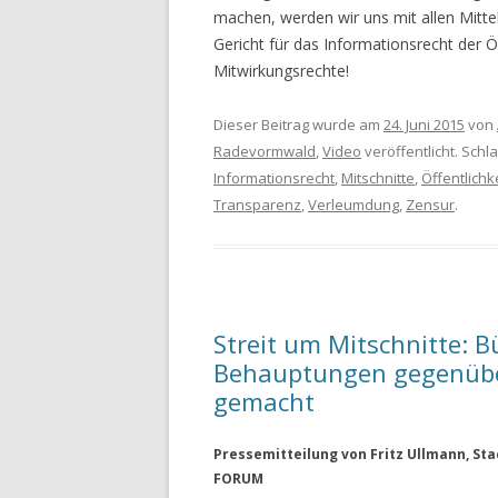
machen, werden wir uns mit allen Mittel
Gericht für das Informationsrecht der 
Mitwirkungsrechte!
Dieser Beitrag wurde am
24. Juni 2015
von
Radevormwald
,
Video
veröffentlicht. Schl
Informationsrecht
,
Mitschnitte
,
Öffentlichk
Transparenz
,
Verleumdung
,
Zensur
.
Streit um Mitschnitte: B
Behauptungen gegenübe
gemacht
Pressemitteilung von Fritz Ullmann, St
FORUM