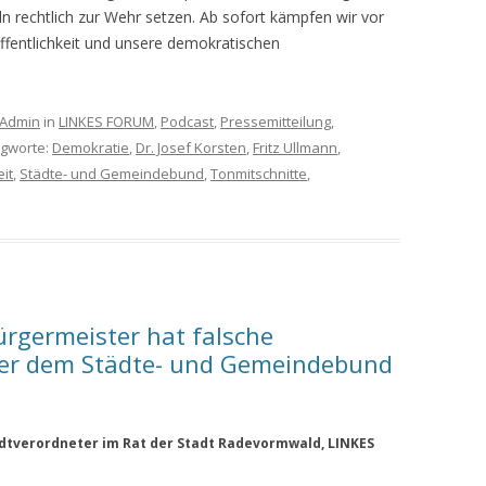
n rechtlich zur Wehr setzen. Ab sofort kämpfen wir vor
Öffentlichkeit und unsere demokratischen
Admin
in
LINKES FORUM
,
Podcast
,
Pressemitteilung
,
agworte:
Demokratie
,
Dr. Josef Korsten
,
Fritz Ullmann
,
eit
,
Städte- und Gemeindebund
,
Tonmitschnitte
,
ürgermeister hat falsche
r dem Städte- und Gemeindebund
adtverordneter im Rat der Stadt Radevormwald, LINKES