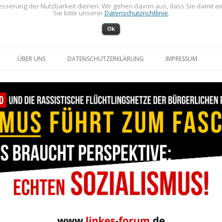
sserung der Nutzbarkeit dienen. Wir gehen davon aus, dass Sie damit e
Sie bitte unserer
Datenschutzrichtlinie
.
Ok
Zum Inhalt springen
ÜBER UNS
DATENSCHUTZERKLÄRUNG
IMPRESSUM