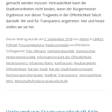
gemacht werden müssen. Vertraulichkeit kann die
Stadtverordneten nicht binden, wenn der Bürgermeister
Ergebnisse von dieser Tragweite in der Öffentlichkeit falsch
darstellt. Wir sind für Transparenz angetreten. Hier und heute
stellen wir sie her.
Dieser Beitrag wurde am
5. September 2018
von
Admin
in
LINKES
FORUM
,
Pressemitteilung
,
Radevormwald
veröffentlicht.
Schlagworte:
Fritz Ullmann
,
Geheimratspolitik
,
Gemauschel
,
Hinterzimmerpolitik
,
Informationsrecht der Öffentlichkeit
,
Intransparenz
,
Johannes Mans
,
Karthausen
,
Neubaugebiet
,
Öffentlichkeit
,
Rat der Stadt
,
Rat der Stadt Radevormwald
,
Rechnungsprüfungsamt
,
Stadtrat
,
Transparenz
,
Vertraulichkeit
,
WFG
,
Wirtschaftsförderungsgesellschaft
.
Verleumdung: Staatsanwaltschaft Köln