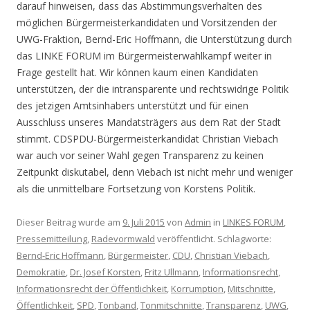
darauf hinweisen, dass das Abstimmungsverhalten des
möglichen Bürgermeisterkandidaten und Vorsitzenden der
UWG-Fraktion, Bernd-Eric Hoffmann, die Unterstützung durch
das LINKE FORUM im Bürgermeisterwahlkampf weiter in
Frage gestellt hat. Wir können kaum einen Kandidaten
unterstützen, der die intransparente und rechtswidrige Politik
des jetzigen Amtsinhabers unterstützt und für einen
Ausschluss unseres Mandatsträgers aus dem Rat der Stadt
stimmt. CDSPDU-Bürgermeisterkandidat Christian Viebach
war auch vor seiner Wahl gegen Transparenz zu keinen
Zeitpunkt diskutabel, denn Viebach ist nicht mehr und weniger
als die unmittelbare Fortsetzung von Korstens Politik.
Dieser Beitrag wurde am
9. Juli 2015
von
Admin
in
LINKES FORUM
,
Pressemitteilung
,
Radevormwald
veröffentlicht. Schlagworte:
Bernd-Eric Hoffmann
,
Bürgermeister
,
CDU
,
Christian Viebach
,
Demokratie
,
Dr. Josef Korsten
,
Fritz Ullmann
,
Informationsrecht
,
Informationsrecht der Öffentlichkeit
,
Korrumption
,
Mitschnitte
,
Öffentlichkeit
,
SPD
,
Tonband
,
Tonmitschnitte
,
Transparenz
,
UWG
,