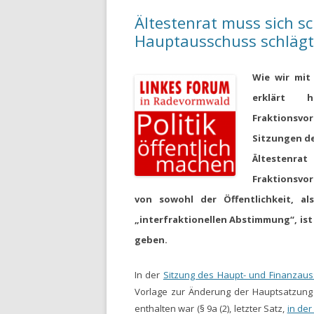
Ältestenrat muss sich sc
Hauptausschuss schlägt 
Wie wir mit
erklärt
hat
Fraktionsvo
Sitzungen de
Ältestenra
Fraktionsvo
von sowohl
der Öffentlichkeit
,
al
„interfraktionellen Abstimmung“, is
geben.
In der
Sitzung des Haupt- und Finanzau
Vorlage
zur Änderung der Hauptsatzung
enthalten war
(§ 9a (2), letzter Satz,
in der