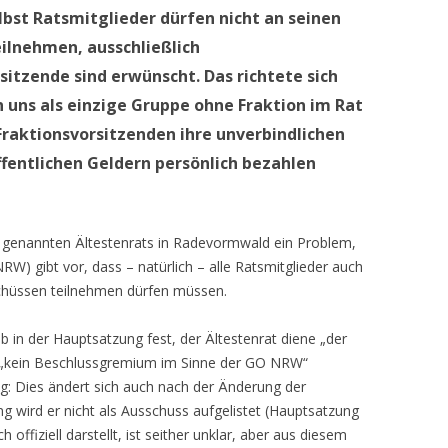
elbst Ratsmitglieder dürfen nicht an seinen
ilnehmen, ausschließlich
sitzende sind erwünscht. Das richtete sich
 uns als einzige Gruppe ohne Fraktion im Rat
e Fraktionsvorsitzenden ihre unverbindlichen
fentlichen Geldern persönlich bezahlen
o genannten Ältestenrats in Radevormwald ein Problem,
 gibt vor, dass – natürlich – alle Ratsmitglieder auch
schüssen teilnehmen dürfen müssen.
 in der Hauptsatzung fest, der Ältestenrat diene „der
i „kein Beschlussgremium im Sinne der GO NRW“
ng: Dies ändert sich auch nach der Änderung der
g wird er nicht als Ausschuss aufgelistet (Hauptsatzung
ch offiziell darstellt, ist seither unklar, aber aus diesem