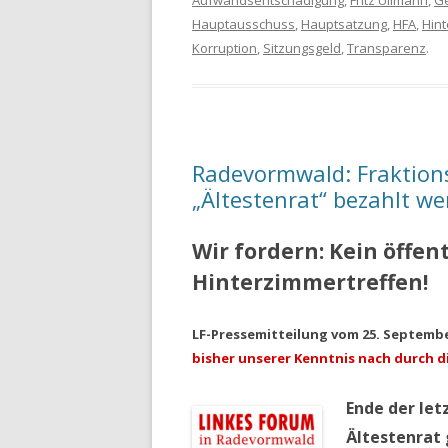
Aufwandsentschädigung
,
Fritz Ullmann
,
G
Hauptausschuss
,
Hauptsatzung
,
HFA
,
Hint
Korruption
,
Sitzungsgeld
,
Transparenz
.
Radevormwald: Fraktions
„Ältestenrat“ bezahlt w
Wir fordern: Kein öffen
Hinterzimmertreffen!
LF-Pressemitteilung vom 25. Septembe
bisher unserer Kenntnis nach durch d
Ende der le
Ältestenrat 