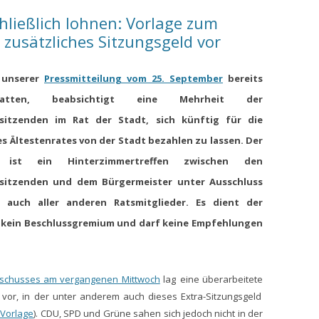
hließlich lohnen: Vorlage zum
zusätzliches Sitzungsgeld vor
 unserer
Pressmitteilung vom 25. September
bereits
ten, beabsichtigt eine Mehrheit der
rsitzenden im Rat der Stadt, sich künftig für die
s Ältestenrates von der Stadt bezahlen zu lassen. Der
t ist ein Hinterzimmertreffen zwischen den
rsitzenden und dem Bürgermeister unter Ausschluss
s auch
aller anderen Ratsmitglieder.
Es dient der
t kein Beschlussgremium und darf keine Empfehlungen
sschusses am vergangenen Mittwoch
lag
eine überarbeitete
 vor
,
in der unter anderem auch dieses Extra-Sitzungsgeld
 Vorlage
)
.
CDU, SPD und Grüne sahen sich
jedoch
nicht in der