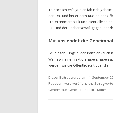
Tatsächlich erfolgt hier faktisch gehei
den Rat und hinter dem Rücken der Öffent
Hinterzimmerpolitik und dient alleine 
Rat und der Rechenschaft gegenüber der
Mit uns endet die Geheimha
Bei dieser Kungelei der Parteien (auch m
Wenn wir eine Fraktion haben, haben au
werden wir die Öffentlichkeit über die I
Dieser Beitrag wurde am
11. September 2
Radevormwald
veröffentlicht. Schlagwort
Geheimräte
,
Geheimratspolitik
,
Kommunal