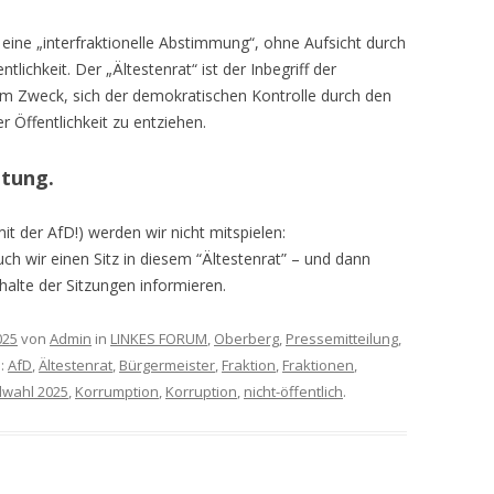
m eine „interfraktionelle Abstimmung“, ohne Aufsicht durch
lichkeit. Der „Ältestenrat“ ist der Inbegriff der
dem Zweck, sich der demokratischen Kontrolle durch den
 Öffentlichkeit zu entziehen.
ltung.
it der AfD!) werden wir nicht mitspielen:
ch wir einen Sitz in diesem “Ältestenrat” – und dann
nhalte der Sitzungen informieren.
025
von
Admin
in
LINKES FORUM
,
Oberberg
,
Pressemitteilung
,
e:
AfD
,
Ältestenrat
,
Bürgermeister
,
Fraktion
,
Fraktionen
,
wahl 2025
,
Korrumption
,
Korruption
,
nicht-öffentlich
.