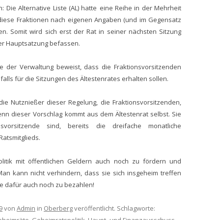
n:
Die Alternative Liste (AL) hatte
eine Reihe
in der Mehrheit
 diese Fraktionen nach eigenen Angaben
(und im Gegensatz
nen.
Somit wird sich
erst
der Rat in seiner nächsten Sitzung
der Hauptsatzung befassen.
e der Verwaltung
beweist
, dass
die
Fraktionsvorsitzenden
falls
für die Sitzungen des Ältestenrates
erhalten sollen
.
die Nutznießer dieser Regelung,
die Fraktionsvorsitzenden,
enn d
ies
er Vorschlag
kommt aus dem
Ältestenrat selbst.
Sie
nsvorsitzende sind,
bereits
die dreifache monatliche
atsmitglieds.
litik mit öffentlichen Geldern auch noch zu fördern
und
Man kann nicht verhindern
,
dass sie
sich
insgeheim
treffen
ie dafür
auch noch zu
bezahlen!
9
von
Admin
in
Oberberg
veröffentlicht. Schlagworte: