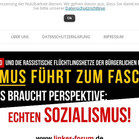
sserung der Nutzbarkeit dienen. Wir gehen davon aus, dass Sie damit e
Sie bitte unserer
Datenschutzrichtlinie
.
Ok
Zum Inhalt springen
ÜBER UNS
DATENSCHUTZERKLÄRUNG
IMPRESSUM