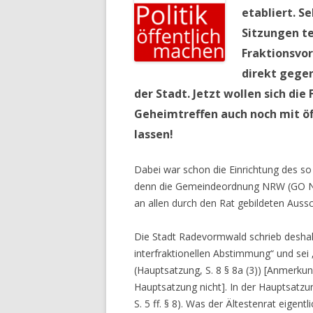
etabliert. S
Sitzungen te
Fraktionsvor
direkt gegen
der Stadt. Jetzt wollen sich di
Geheimtreffen auch noch mit öf
lassen!
Dabei war schon die Einrichtung des s
denn die Gemeindeordnung NRW (GO NRW)
an allen durch den Rat gebildeten Aus
Die Stadt Radevormwald schrieb deshalb
interfraktionellen Abstimmung“ und se
(Hauptsatzung, S. 8 § 8a (3)) [Anmerku
Hauptsatzung nicht]. In der Hauptsatzun
S. 5 ff. § 8). Was der Ältestenrat eigentli