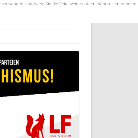
inverstanden sind, wenn Sie die Seite weiter nutzen. Näheres entnehmen