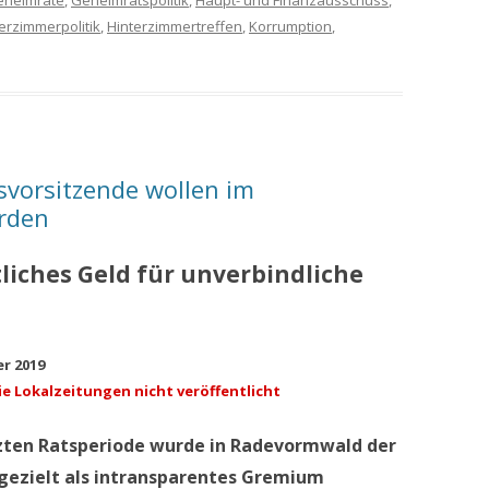
eheimräte
,
Geheimratspolitik
,
Haupt- und Finanzausschuss
,
erzimmerpolitik
,
Hinterzimmertreffen
,
Korrumption
,
vorsitzende wollen im
erden
tliches Geld für unverbindliche
r 2019
ie Lokalzeitungen nicht veröffentlicht
tzten Ratsperiode wurde in Radevormwald der
gezielt als intransparentes Gremium