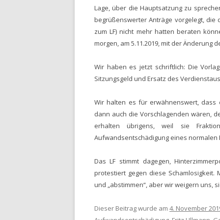
Lage,
über die Hauptsatzung zu spreche
begrüßenswerter
Anträge vorgelegt, die
zum LF)
nicht mehr hatten beraten kön
morgen, am 5.11.2019, mit der Änderung 
Wir haben es jetzt schriftlich: Die
Vorlag
Sitzungsgeld
und
Ersatz des Verdienstaus
Wir halten es für erwähnenswert, dass 
dann
auch die Vorschlagenden wären, d
erhalten übrigens, weil sie Fraktio
Aufwandsentschädigung eines normalen R
Das LF
stimmt
dagegen, Hinterzimmerpo
protestier
t
gegen diese Schamlosigkeit.
und „abstimmen“, aber wir weigern uns, s
Dieser Beitrag wurde am
4. November 201