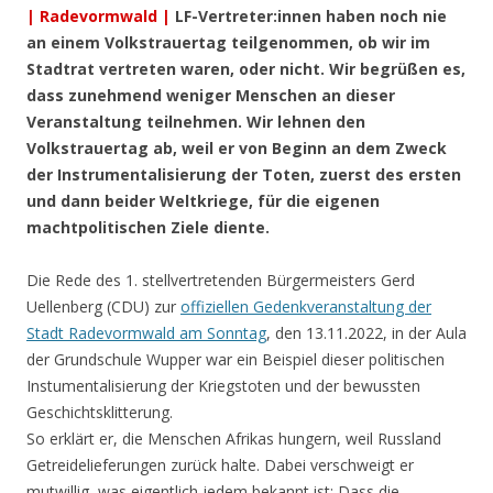
| Radevormwald |
LF-Vertreter:innen haben noch nie
an einem Volkstrauertag teilgenommen, ob wir im
Stadtrat vertreten waren, oder nicht. Wir begrüßen es,
dass zunehmend weniger Menschen an dieser
Veranstaltung teilnehmen. Wir lehnen den
Volkstrauertag ab, weil er von Beginn an dem Zweck
der Instrumentalisierung der Toten, zuerst des ersten
und dann beider Weltkriege, für die eigenen
machtpolitischen Ziele diente.
Die Rede des 1. stellvertretenden Bürgermeisters Gerd
Uellenberg (CDU) zur
offiziellen Gedenkveranstaltung der
Stadt Radevormwald am Sonntag
, den 13.11.2022, in der Aula
der Grundschule Wupper war ein Beispiel dieser politischen
Instumentalisierung der Kriegstoten und der bewussten
Geschichtsklitterung.
So erklärt er, die Menschen Afrikas hungern, weil Russland
Getreidelieferungen zurück halte. Dabei verschweigt er
mutwillig, was eigentlich jedem bekannt ist: Dass die