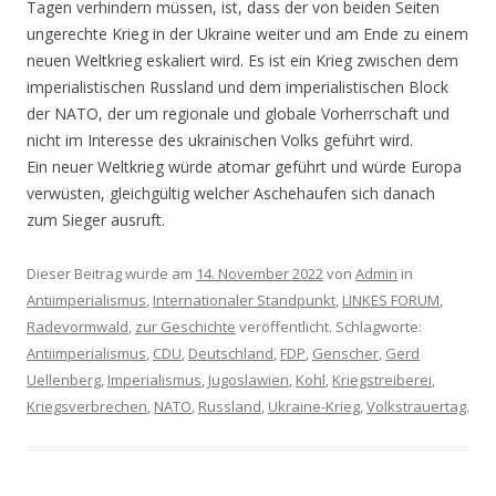
Tagen verhindern müssen, ist, dass der von beiden Seiten
ungerechte Krieg in der Ukraine weiter und am Ende zu einem
neuen Weltkrieg eskaliert wird. Es ist ein Krieg zwischen dem
imperialistischen Russland und dem imperialistischen Block
der NATO, der um regionale und globale Vorherrschaft und
nicht im Interesse des ukrainischen Volks geführt wird.
Ein neuer Weltkrieg würde atomar geführt und würde Europa
verwüsten, gleichgültig welcher Aschehaufen sich danach
zum Sieger ausruft.
Dieser Beitrag wurde am
14. November 2022
von
Admin
in
Antiimperialismus
,
Internationaler Standpunkt
,
LINKES FORUM
,
Radevormwald
,
zur Geschichte
veröffentlicht. Schlagworte:
Antiimperialismus
,
CDU
,
Deutschland
,
FDP
,
Genscher
,
Gerd
Uellenberg
,
Imperialismus
,
Jugoslawien
,
Kohl
,
Kriegstreiberei
,
Kriegsverbrechen
,
NATO
,
Russland
,
Ukraine-Krieg
,
Volkstrauertag
.