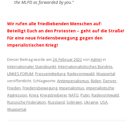
the MLPD as forwarded by you.“
Wir rufen alle friedliebenden Menschen auf:
Beteiligt Euch an den Protesten – geht auf die Straße!
Für eine neue Friedensbewegung gegen den
imperialistischen Krieg!
Dieser Beitrag wurde am
24. Februar 2022
von
Admin
in
Internationaler Standpunkt
,
Internationalistisches Bündnis
,
LINKES FORUM
,
Pressemitteilung
,
Radevormwald
,
Wuppertal
veröffentlicht. Schlagworte:
Antiimperialismus
,
Biden
,
Denver
,
Frieden
,
Friedensbewegung
,
Imperialismus
,
imperialistische
Aggression
,
Krieg
,
Kriegstreiberei
,
NATO
,
Putin
,
Radevormwald
,
Russische Föderation
,
Russland
,
Solingen
,
Ukraine
,
USA
,
Wuppertal
.