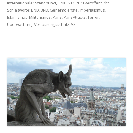
Internationaler Standpunkt
,
LINKES FORUM
veröffentlicht.
Schlagworte:
BND
,
BRD
,
Geheimdienste
,
Imperialismus
,
Islamismus
,
Militarismus
,
Paris
,
ParisAttacks
,
Terror
,
Überwachung
,
Verfassungsschutz
,
VS
.