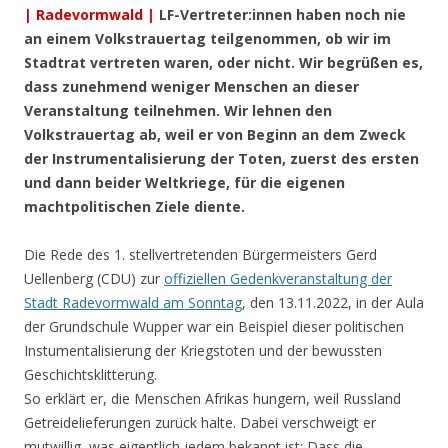
| Radevormwald |
LF-Vertreter:innen haben noch nie
an einem Volkstrauertag teilgenommen, ob wir im
Stadtrat vertreten waren, oder nicht. Wir begrüßen es,
dass zunehmend weniger Menschen an dieser
Veranstaltung teilnehmen. Wir lehnen den
Volkstrauertag ab, weil er von Beginn an dem Zweck
der Instrumentalisierung der Toten, zuerst des ersten
und dann beider Weltkriege, für die eigenen
machtpolitischen Ziele diente.
Die Rede des 1. stellvertretenden Bürgermeisters Gerd
Uellenberg (CDU) zur
offiziellen Gedenkveranstaltung der
Stadt Radevormwald am Sonntag
, den 13.11.2022, in der Aula
der Grundschule Wupper war ein Beispiel dieser politischen
Instumentalisierung der Kriegstoten und der bewussten
Geschichtsklitterung.
So erklärt er, die Menschen Afrikas hungern, weil Russland
Getreidelieferungen zurück halte. Dabei verschweigt er
mutwillig, was eigentlich jedem bekannt ist: Dass die