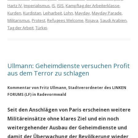
Hartz IV
,
Imperialismus
,
IS
,
ISIS
,
Kampftag der Arbeiterklasse
,
Kurden
,
Kurdistan
,
Leiharbeit
,
Lohn
,
Mayday
,
Mayday Parade
,
Militarismus
,
Protest
,
Refugees Welcome
,
Rojava
,
Saudi Arabien
,
Tag der Arbeit
,
Türkei
.
Ullmann: Geheimdienste versuchen Profit
aus dem Terror zu schlagen
Kommentar von Fritz Ullmann, Stadtverordneter des LINKEN
FORUMS (LF) in Radevormwald
Seit den Anschlägen von Paris erscheinen weitere
Militäreinsätze ohne klares Ziel und ein noch
weitergehender Ausbau der Geheimdienste und
damit der Überwachung der Bevölkerung wieder