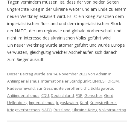
Tagen verhindern müssen, ist, dass der von beiden Seiten
ungerechte Krieg in der Ukraine weiter und am Ende zu einem
neuen Weltkrieg eskaliert wird. Es ist ein Krieg zwischen dem
imperialistischen Russland und dem imperialistischen Block
der NATO, der um regionale und globale Vorherrschaft und
nicht im Interesse des ukrainischen Volks geführt wird.
Ein neuer Weltkrieg würde atomar geführt und würde Europa
verwüsten, gleichgültig welcher Aschehaufen sich danach
zum Sieger ausruft.
Dieser Beitrag wurde am
14. November 2022
von
Admin
in
Antiimperialismus
,
Internationaler Standpunkt
,
LINKES FORUM
,
Radevormwald
,
zur Geschichte
veröffentlicht. Schlagworte:
Antiimperialismus
,
CDU
,
Deutschland
,
FDP
,
Genscher
,
Gerd
Uellenberg
,
Imperialismus
,
Jugoslawien
,
Kohl
,
Kriegstreiberei
,
Kriegsverbrechen
,
NATO
,
Russland
,
Ukraine-Krieg
,
Volkstrauertag
.