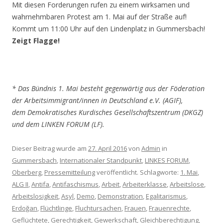
Mit diesen Forderungen rufen zu einem wirksamen und
wahrnehmbaren Protest am 1. Mai auf der Straße auf!
Kommt um 11:00 Uhr auf den Lindenplatz in Gummersbach!
Zeigt Flagge!
* Das Bündnis 1. Mai besteht gegenwärtig aus der Föderation
der Arbeitsimmigrant/innen in Deutschland e.V. (AGIF),
dem Demokratisches Kurdisches Gesellschaftszentrum (DKGZ)
und dem LINKEN FORUM (LF).
Dieser Beitrag wurde am
27. April 2016
von
Admin
in
Gummersbach
,
Internationaler Standpunkt
,
LINKES FORUM
,
Oberberg
,
Pressemitteilung
veröffentlicht. Schlagworte:
1. Mai
,
ALG II
,
Antifa
,
Antifaschismus
,
Arbeit
,
Arbeiterklasse
,
Arbeitslose
,
Arbeitslosigkeit
,
Asyl
,
Demo
,
Demonstration
,
Egalitarismus
,
Erdoğan
,
Flüchtlinge
,
Fluchtursachen
,
Frauen
,
Frauenrechte
,
Geflüchtete
,
Gerechtigkeit
,
Gewerkschaft
,
Gleichberechtigung
,