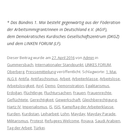
* Das Bündnis 1. Mai besteht gegenwärtig aus der Föderation
der Arbeitsimmigrant/innen in Deutschland e.V. (AGIF),
dem Demokratisches Kurdisches Gesellschaftszentrum (DKGZ)
und dem LINKEN FORUM (LF).
Dieser Beitrag wurde am
27. April 2016
von
Admin
in
Gummersbach
,
Internationaler Standpunkt
,
LINKES FORUM
,
Oberberg
,
Pressemitteilung
veröffentlicht. Schlagworte:
1. Mai
,
ALG II
,
Antifa
,
Antifaschismus
,
Arbeit
,
Arbeiterklasse
,
Arbeitslose
,
Arbeitslosigkeit
,
Asyl
,
Demo
,
Demonstration
,
Egalitarismus
,
Erdoğan
,
Flüchtlinge
,
Fluchtursachen
,
Frauen
,
Frauenrechte
,
Geflüchtete
,
Gerechtigkeit
,
Gewerkschaft
,
Gleichberechtigung
,
Hartz IV
,
Imperialismus
,
IS
,
ISIS
,
Kampftag der Arbeiterklasse
,
Kurden
,
Kurdistan
,
Leiharbeit
,
Lohn
,
Mayday
,
Mayday Parade
,
Militarismus
,
Protest
,
Refugees Welcome
,
Rojava
,
Saudi Arabien
,
Tag der Arbeit
,
Türkei
.