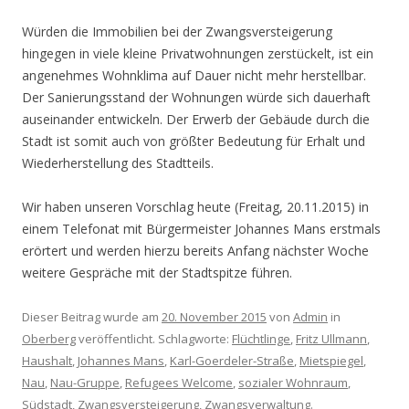
Würden die Immobilien bei der Zwangsversteigerung
hingegen in viele kleine Privatwohnungen zerstückelt, ist ein
angenehmes Wohnklima auf Dauer nicht mehr herstellbar.
Der Sanierungsstand der Wohnungen würde sich dauerhaft
auseinander entwickeln. Der Erwerb der Gebäude durch die
Stadt ist somit auch von größter Bedeutung für Erhalt und
Wiederherstellung des Stadtteils.
Wir haben unseren Vorschlag heute (Freitag, 20.11.2015) in
einem Telefonat mit Bürgermeister Johannes Mans erstmals
erörtert und werden hierzu bereits Anfang nächster Woche
weitere Gespräche mit der Stadtspitze führen.
Dieser Beitrag wurde am
20. November 2015
von
Admin
in
Oberberg
veröffentlicht. Schlagworte:
Flüchtlinge
,
Fritz Ullmann
,
Haushalt
,
Johannes Mans
,
Karl-Goerdeler-Straße
,
Mietspiegel
,
Nau
,
Nau-Gruppe
,
Refugees Welcome
,
sozialer Wohnraum
,
Südstadt
,
Zwangsversteigerung
,
Zwangsverwaltung
.