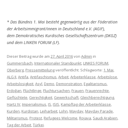
* Das Bündnis 1. Mai besteht gegenwärtig aus der Föderation
der Arbeitsimmigrant/innen in Deutschland e.V. (AGIF),
dem Demokratisches Kurdisches Gesellschaftszentrum (DKGZ)
und dem LINKEN FORUM (LF).
Dieser Beitrag wurde am
27. April 2016
von
Admin
in
Gummersbach
,
Internationaler Standpunkt
,
LINKES FORUM
,
Oberberg
,
Pressemitteilung
veröffentlicht. Schlagworte:
1. Mai
,
ALG II
,
Antifa
,
Antifaschismus
,
Arbeit
,
Arbeiterklasse
,
Arbeitslose
,
Arbeitslosigkeit
,
Asyl
,
Demo
,
Demonstration
,
Egalitarismus
,
Erdoğan
,
Flüchtlinge
,
Fluchtursachen
,
Frauen
,
Frauenrechte
,
Geflüchtete
,
Gerechtigkeit
,
Gewerkschaft
,
Gleichberechtigung
,
Hartz IV
,
Imperialismus
,
IS
,
ISIS
,
Kampftag der Arbeiterklasse
,
Kurden
,
Kurdistan
,
Leiharbeit
,
Lohn
,
Mayday
,
Mayday Parade
,
Militarismus
,
Protest
,
Refugees Welcome
,
Rojava
,
Saudi Arabien
,
Tag der Arbeit
,
Türkei
.