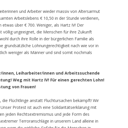
beiterinnen und Arbeiter wieder massiv von Altersarmut
amten Arbeitslebens € 10,50 in der Stunde verdienen,
n etwas über € 700. Weniger, als Hartz IV! Der
t völlig ungeeignet, die Menschen für ihre Zukunft
ohl durch ihre Rolle in der bürgerlichen Familie als
ne grundsätzliche Lohnungerechtigkeit nach wie vor in
tlich weniger als Männer und sind somit nochmals
r/innen, Leiharbeiter/innen und Arbeitssuchende
utung! Weg mit Hartz IV! Für einen gerechten Lohn!
stung von Frauen!
 die Flüchtlinge anstatt Fluchtursachen bekämpft! Wir
 Unser Protest ist auch eine Solidaritätserklärung mit
gen jeden Rechtsextremismus und jede Form des
sextremer Terroranschläge in unserem Land alleine in
 von wem die wirkliche Gefahr für die Menschen in