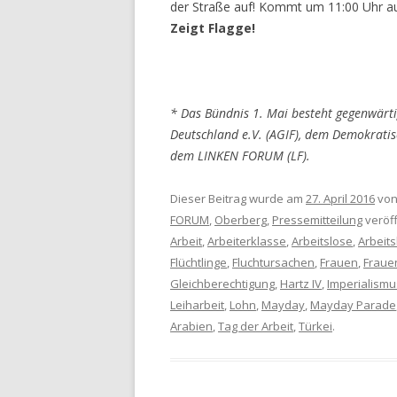
der Straße auf! Kommt um 11:00 Uhr a
Zeigt Flagge!
* Das Bündnis 1. Mai besteht gegenwärti
Deutschland e.V. (AGIF), dem Demokratis
dem LINKEN FORUM (LF).
Dieser Beitrag wurde am
27. April 2016
vo
FORUM
,
Oberberg
,
Pressemitteilung
veröff
Arbeit
,
Arbeiterklasse
,
Arbeitslose
,
Arbeits
Flüchtlinge
,
Fluchtursachen
,
Frauen
,
Fraue
Gleichberechtigung
,
Hartz IV
,
Imperialismu
Leiharbeit
,
Lohn
,
Mayday
,
Mayday Parade
Arabien
,
Tag der Arbeit
,
Türkei
.