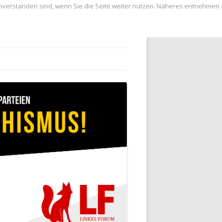
inverstanden sind, wenn Sie die Seite weiter nutzen. Näheres entnehmen