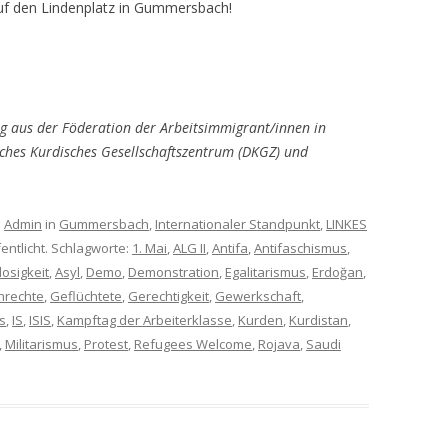
uf den Lindenplatz in Gummersbach!
g aus der Föderation der Arbeitsimmigrant/innen in
ches Kurdisches Gesellschaftszentrum (DKGZ) und
n
Admin
in
Gummersbach
,
Internationaler Standpunkt
,
LINKES
entlicht. Schlagworte:
1. Mai
,
ALG II
,
Antifa
,
Antifaschismus
,
losigkeit
,
Asyl
,
Demo
,
Demonstration
,
Egalitarismus
,
Erdoğan
,
nrechte
,
Geflüchtete
,
Gerechtigkeit
,
Gewerkschaft
,
s
,
IS
,
ISIS
,
Kampftag der Arbeiterklasse
,
Kurden
,
Kurdistan
,
,
Militarismus
,
Protest
,
Refugees Welcome
,
Rojava
,
Saudi