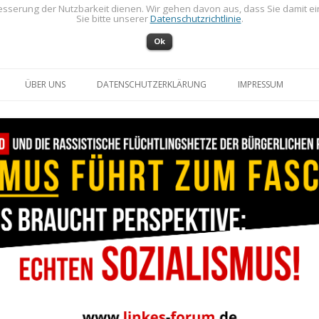
sserung der Nutzbarkeit dienen. Wir gehen davon aus, dass Sie damit e
Sie bitte unserer
Datenschutzrichtlinie
.
Ok
Zum Inhalt springen
ÜBER UNS
DATENSCHUTZERKLÄRUNG
IMPRESSUM