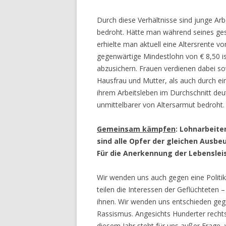
Durch diese Verhältnisse sind junge Ar
bedroht. Hätte man während seines ges
erhielte man aktuell eine Altersrente vo
gegenwärtige Mindestlohn von € 8,50 is
abzusichern. Frauen verdienen dabei sow
Hausfrau und Mutter, als auch durch ei
ihrem Arbeitsleben im Durchschnitt deu
unmittelbarer von Altersarmut bedroht.
Gemeinsam käm
p
fen
: Lohnarbeite
sind alle Opfer der gleichen Ausbe
Für die Anerkennung der Lebenslei
Wir wenden uns auch gegen eine Politik,
teilen die Interessen der Geflüchteten –
ihnen. Wir wenden uns entschieden ge
Rassismus. Angesichts Hunderter recht
diesem Jahr steht für uns außer Frage,