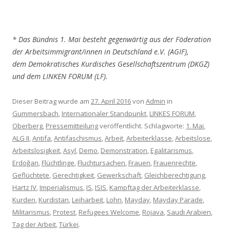
* Das Bündnis 1. Mai besteht gegenwärtig aus der Föderation
der Arbeitsimmigrant/innen in Deutschland e.V. (AGIF),
dem Demokratisches Kurdisches Gesellschaftszentrum (DKGZ)
und dem LINKEN FORUM (LF).
Dieser Beitrag wurde am
27. April 2016
von
Admin
in
Gummersbach
,
Internationaler Standpunkt
,
LINKES FORUM
,
Oberberg
,
Pressemitteilung
veröffentlicht. Schlagworte:
1. Mai
,
ALG II
,
Antifa
,
Antifaschismus
,
Arbeit
,
Arbeiterklasse
,
Arbeitslose
,
Arbeitslosigkeit
,
Asyl
,
Demo
,
Demonstration
,
Egalitarismus
,
Erdoğan
,
Flüchtlinge
,
Fluchtursachen
,
Frauen
,
Frauenrechte
,
Geflüchtete
,
Gerechtigkeit
,
Gewerkschaft
,
Gleichberechtigung
,
Hartz IV
,
Imperialismus
,
IS
,
ISIS
,
Kampftag der Arbeiterklasse
,
Kurden
,
Kurdistan
,
Leiharbeit
,
Lohn
,
Mayday
,
Mayday Parade
,
Militarismus
,
Protest
,
Refugees Welcome
,
Rojava
,
Saudi Arabien
,
Tag der Arbeit
,
Türkei
.