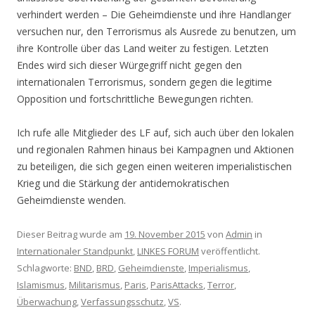
verhindert werden – Die Geheimdienste und ihre Handlanger
versuchen nur, den Terrorismus als Ausrede zu benutzen, um
ihre Kontrolle über das Land weiter zu festigen. Letzten
Endes wird sich dieser Würgegriff nicht gegen den
internationalen Terrorismus, sondern gegen die legitime
Opposition und fortschrittliche Bewegungen richten.
Ich rufe alle Mitglieder des LF auf, sich auch über den lokalen
und regionalen Rahmen hinaus bei Kampagnen und Aktionen
zu beteiligen, die sich gegen einen weiteren imperialistischen
Krieg und die Stärkung der antidemokratischen
Geheimdienste wenden.
Dieser Beitrag wurde am
19. November 2015
von
Admin
in
Internationaler Standpunkt
,
LINKES FORUM
veröffentlicht.
Schlagworte:
BND
,
BRD
,
Geheimdienste
,
Imperialismus
,
Islamismus
,
Militarismus
,
Paris
,
ParisAttacks
,
Terror
,
Überwachung
,
Verfassungsschutz
,
VS
.