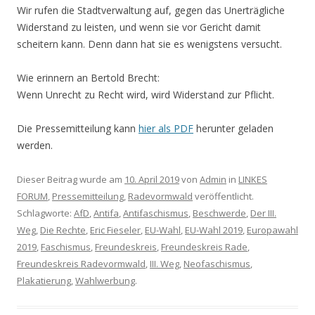
Wir rufen die Stadtverwaltung auf, gegen das Unerträgliche
Widerstand zu leisten, und wenn sie vor Gericht damit
scheitern kann. Denn dann hat sie es wenigstens versucht.
Wie erinnern an Bertold Brecht:
Wenn Unrecht zu Recht wird, wird Widerstand zur Pflicht.
Die Pressemitteilung kann
hier als PDF
herunter geladen
werden.
Dieser Beitrag wurde am
10. April 2019
von
Admin
in
LINKES
FORUM
,
Pressemitteilung
,
Radevormwald
veröffentlicht.
Schlagworte:
AfD
,
Antifa
,
Antifaschismus
,
Beschwerde
,
Der III.
Weg
,
Die Rechte
,
Eric Fieseler
,
EU-Wahl
,
EU-Wahl 2019
,
Europawahl
2019
,
Faschismus
,
Freundeskreis
,
Freundeskreis Rade
,
Freundeskreis Radevormwald
,
III. Weg
,
Neofaschismus
,
Plakatierung
,
Wahlwerbung
.