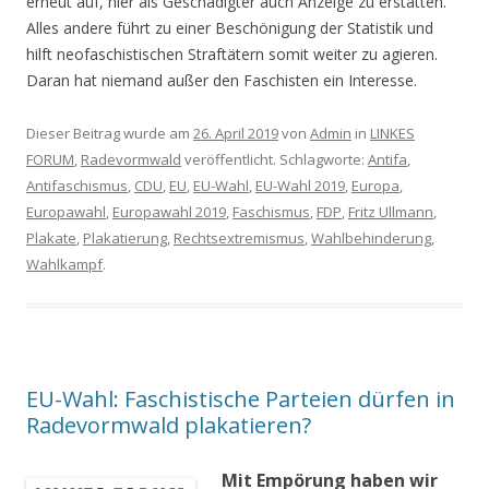
erneut auf, hier als Geschädigter auch Anzeige zu erstatten.
Alles andere führt zu einer Beschönigung der Statistik und
hilft neofaschistischen Straftätern somit weiter zu agieren.
Daran hat niemand außer den Faschisten ein Interesse.
Dieser Beitrag wurde am
26. April 2019
von
Admin
in
LINKES
FORUM
,
Radevormwald
veröffentlicht. Schlagworte:
Antifa
,
Antifaschismus
,
CDU
,
EU
,
EU-Wahl
,
EU-Wahl 2019
,
Europa
,
Europawahl
,
Europawahl 2019
,
Faschismus
,
FDP
,
Fritz Ullmann
,
Plakate
,
Plakatierung
,
Rechtsextremismus
,
Wahlbehinderung
,
Wahlkampf
.
EU-Wahl: Faschistische Parteien dürfen in
Radevormwald plakatieren?
Mit Empörung haben wir