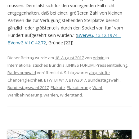
müssen. Dem läßt sich für den vorliegenden Fall nicht
entgegenhalten, daß bei einer, größeren Zahl von kleinen
Parteien die zur Verfügung stehenden Stellplätze bereits
gänzlich oder größtenteils durch den Sockel von fünf vom
Hundert aufgezehrt sein würden.” (
BVerwG, 13.12.1974 –
BVerwG VII C 42.72
, Gründe [22])
Dieser Beitrag wurde am
18. August 2017
von
Admin
in
Internationalistisches Bündnis
,
LINKES FORUM
,
Pressemitteilung
,
Radevormwald
veröffentlicht. Schlagworte:
abgestufte
Chancengleichheit
,
BTW
,
BTW17
,
BTW2017
,
Bundestagswahl
,
Bundestagswahl 2017
,
Plakate
,
Plakatierung
,
Wahl
,
Wahlbehinderung
,
Wahlen
,
Widerstand
.