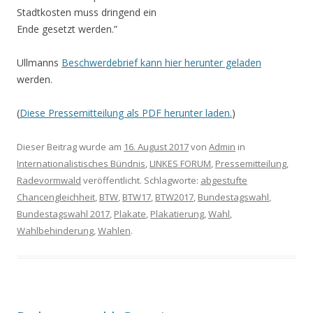
Stadtkosten muss dringend ein
Ende gesetzt werden.”
Ullmanns
Beschwerdebrief kann hier herunter geladen
werden.
(
Diese Pressemitteilung als PDF herunter laden.
)
Dieser Beitrag wurde am
16. August 2017
von
Admin
in
Internationalistisches Bündnis
,
LINKES FORUM
,
Pressemitteilung
,
Radevormwald
veröffentlicht. Schlagworte:
abgestufte
Chancengleichheit
,
BTW
,
BTW17
,
BTW2017
,
Bundestagswahl
,
Bundestagswahl 2017
,
Plakate
,
Plakatierung
,
Wahl
,
Wahlbehinderung
,
Wahlen
.