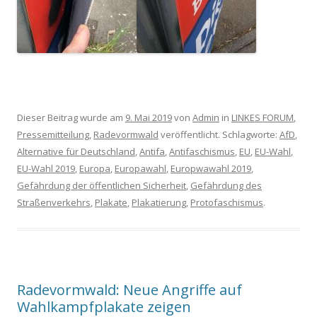
Dieser Beitrag wurde am
9. Mai 2019
von
Admin
in
LINKES FORUM
,
Pressemitteilung
,
Radevormwald
veröffentlicht. Schlagworte:
AfD
,
Alternative für Deutschland
,
Antifa
,
Antifaschismus
,
EU
,
EU-Wahl
,
EU-Wahl 2019
,
Europa
,
Europawahl
,
Europwawahl 2019
,
Gefährdung der öffentlichen Sicherheit
,
Gefährdung des
Straßenverkehrs
,
Plakate
,
Plakatierung
,
Protofaschismus
.
Radevormwald: Neue Angriffe auf
Wahlkampfplakate zeigen