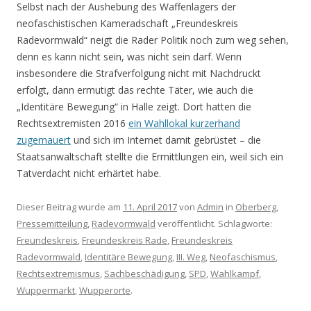
Selbst nach der Aushebung des Waffenlagers der
neofaschistischen Kameradschaft „Freundeskreis
Radevormwald“ neigt die Rader Politik noch zum weg sehen,
denn es kann nicht sein, was nicht sein darf. Wenn
insbesondere die Strafverfolgung nicht mit Nachdruckt
erfolgt, dann ermutigt das rechte Täter, wie auch die
„Identitäre Bewegung“ in Halle zeigt. Dort hatten die
Rechtsextremisten 2016
ein Wahllokal kurzerhand
zugemauert
und sich im Internet damit gebrüstet – die
Staatsanwaltschaft stellte die Ermittlungen ein, weil sich ein
Tatverdacht nicht erhärtet habe.
Dieser Beitrag wurde am
11. April 2017
von
Admin
in
Oberberg
,
Pressemitteilung
,
Radevormwald
veröffentlicht. Schlagworte:
Freundeskreis
,
Freundeskreis Rade
,
Freundeskreis
Radevormwald
,
Identitäre Bewegung
,
III. Weg
,
Neofaschismus
,
Rechtsextremismus
,
Sachbeschädigung
,
SPD
,
Wahlkampf
,
Wuppermarkt
,
Wupperorte
.