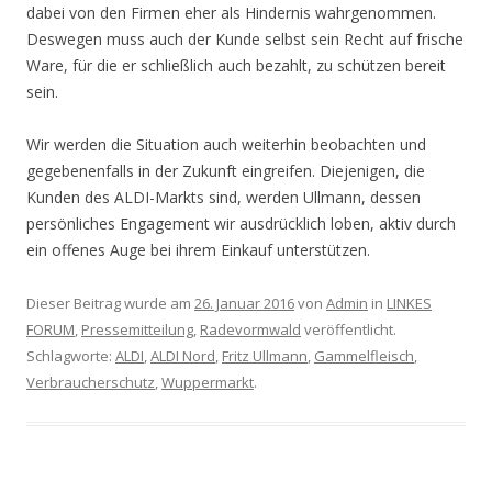
dabei von den Firmen eher als Hindernis wahrgenommen.
Deswegen muss auch der Kunde selbst sein Recht auf frische
Ware, für die er schließlich auch bezahlt, zu schützen bereit
sein.
Wir werden die Situation auch weiterhin beobachten und
gegebenenfalls in der Zukunft eingreifen. Diejenigen, die
Kunden des ALDI-Markts sind, werden Ullmann, dessen
persönliches Engagement wir ausdrücklich loben, aktiv durch
ein offenes Auge bei ihrem Einkauf unterstützen.
Dieser Beitrag wurde am
26. Januar 2016
von
Admin
in
LINKES
FORUM
,
Pressemitteilung
,
Radevormwald
veröffentlicht.
Schlagworte:
ALDI
,
ALDI Nord
,
Fritz Ullmann
,
Gammelfleisch
,
Verbraucherschutz
,
Wuppermarkt
.