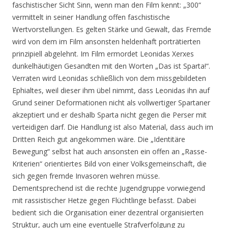
faschistischer Sicht Sinn, wenn man den Film kennt: „300“
vermittelt in seiner Handlung offen faschistische
Wertvorstellungen. Es gelten Stärke und Gewalt, das Fremde
wird von dem im Film ansonsten heldenhaft porträtierten
prinzipiell abgelehnt. Im Film ermordet Leonidas Xerxes
dunkelhäutigen Gesandten mit den Worten „Das ist Sparta!“.
Verraten wird Leonidas schließlich von dem missgebildeten
Ephialtes, weil dieser ihm übel nimmt, dass Leonidas ihn auf
Grund seiner Deformationen nicht als vollwertiger Spartaner
akzeptiert und er deshalb Sparta nicht gegen die Perser mit
verteidigen darf. Die Handlung ist also Material, dass auch im
Dritten Reich gut angekommen wäre. Die „Identitäre
Bewegung“ selbst hat auch ansonsten ein offen an „Rasse-
Kriterien“ orientiertes Bild von einer Volksgemeinschaft, die
sich gegen fremde Invasoren wehren müsse.
Dementsprechend ist die rechte Jugendgruppe vorwiegend
mit rassistischer Hetze gegen Flüchtlinge befasst. Dabei
bedient sich die Organisation einer dezentral organisierten
Struktur, auch um eine eventuelle Strafverfolgung zu