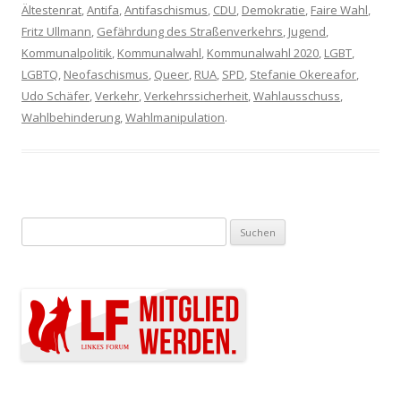
Ältestenrat
,
Antifa
,
Antifaschismus
,
CDU
,
Demokratie
,
Faire Wahl
,
Fritz Ullmann
,
Gefährdung des Straßenverkehrs
,
Jugend
,
Kommunalpolitik
,
Kommunalwahl
,
Kommunalwahl 2020
,
LGBT
,
LGBTQ
,
Neofaschismus
,
Queer
,
RUA
,
SPD
,
Stefanie Okereafor
,
Udo Schäfer
,
Verkehr
,
Verkehrssicherheit
,
Wahlausschuss
,
Wahlbehinderung
,
Wahlmanipulation
.
Suchen nach: