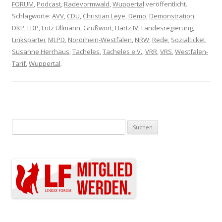
FORUM
,
Podcast
,
Radevormwald
,
Wuppertal
veröffentlicht.
Schlagworte:
AVV
,
CDU
,
Christian Leye
,
Demo
,
Demonstration
,
DKP
,
FDP
,
Fritz Ullmann
,
Grußwort
,
Hartz IV
,
Landesregierung
,
Linkspartei
,
MLPD
,
Nordrhein-Westfalen
,
NRW
,
Rede
,
Sozialticket
,
Susanne Herrhaus
,
Tacheles
,
Tacheles e.V.
,
VRR
,
VRS
,
Westfalen-
Tarif
,
Wuppertal
.
Suchen nach: