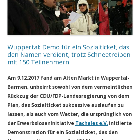
Wuppertal: Demo für ein Sozialticket, das
den Namen verdient, trotz Schneetreiben
mit 150 Teilnehmern
Am 9.12.2017 fand am Alten Markt in Wuppertal-
Barmen, unbeirrt sowohl von dem vermeintlichen
Rückzug der CDU/FDP-Landesregierung von dem
Plan, das Sozialticket sukzessive auslaufen zu
lassen, als auch vom Wetter, die ursprünglich von
der Erwerbsloseninitiative
Tacheles e.V.
initiierte
Demonstration für ein Sozialticket, das den