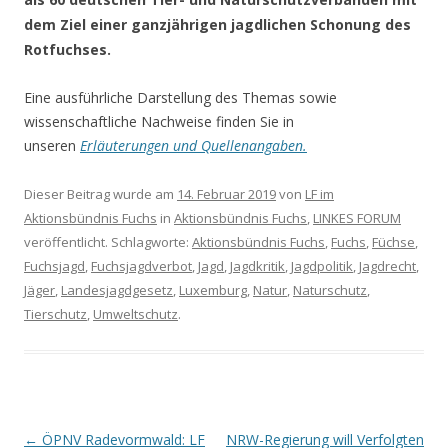
dem Ziel einer ganzjährigen jagdlichen Schonung des
Rotfuchses.
Eine ausführliche Darstellung des Themas sowie
wissenschaftliche Nachweise finden Sie in
unseren
Erläuterungen und Quellenangaben.
Dieser Beitrag wurde am
14. Februar 2019
von
LF im
Aktionsbündnis Fuchs
in
Aktionsbündnis Fuchs
,
LINKES FORUM
veröffentlicht. Schlagworte:
Aktionsbündnis Fuchs
,
Fuchs
,
Füchse
,
Fuchsjagd
,
Fuchsjagdverbot
,
Jagd
,
Jagdkritik
,
Jagdpolitik
,
Jagdrecht
,
Jäger
,
Landesjagdgesetz
,
Luxemburg
,
Natur
,
Naturschutz
,
Tierschutz
,
Umweltschutz
.
Artikel-Navigation
←
ÖPNV Radevormwald: LF
NRW-Regierung will Verfolgten