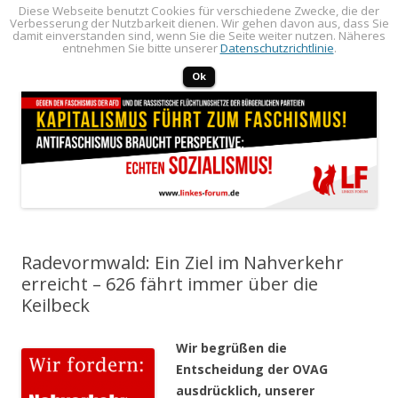
Diese Webseite benutzt Cookies für verschiedene Zwecke, die der
Verbesserung der Nutzbarkeit dienen. Wir gehen davon aus, dass Sie
LINKES FORUM
Politik öffentlich machen!
damit einverstanden sind, wenn Sie die Seite weiter nutzen. Näheres
entnehmen Sie bitte unserer
Datenschutzrichtlinie
.
Zum Inhalt springen
Menü
Ok
Radevormwald: Ein Ziel im Nahverkehr
erreicht – 626 fährt immer über die
Keilbeck
Wir begrüßen die
Entscheidung der OVAG
ausdrücklich, unserer