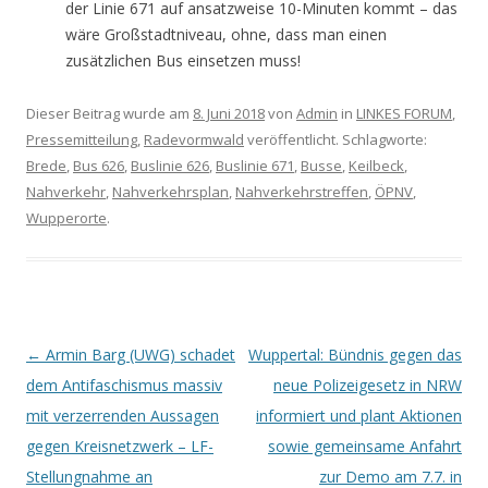
der Linie 671 auf ansatzweise 10-Minuten kommt – das
wäre Großstadtniveau, ohne, dass man einen
zusätzlichen Bus einsetzen muss!
Dieser Beitrag wurde am
8. Juni 2018
von
Admin
in
LINKES FORUM
,
Pressemitteilung
,
Radevormwald
veröffentlicht. Schlagworte:
Brede
,
Bus 626
,
Buslinie 626
,
Buslinie 671
,
Busse
,
Keilbeck
,
Nahverkehr
,
Nahverkehrsplan
,
Nahverkehrstreffen
,
ÖPNV
,
Wupperorte
.
Artikel-Navigation
←
Armin Barg (UWG) schadet
Wuppertal: Bündnis gegen das
dem Antifaschismus massiv
neue Polizeigesetz in NRW
mit verzerrenden Aussagen
informiert und plant Aktionen
gegen Kreisnetzwerk – LF-
sowie gemeinsame Anfahrt
Stellungnahme an
zur Demo am 7.7. in