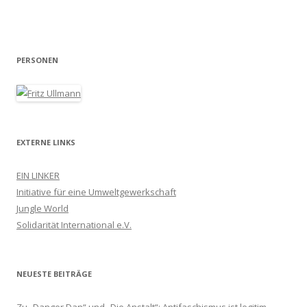
PERSONEN
EXTERNE LINKS
EIN LINKER
Initiative für eine Umweltgewerkschaft
Jungle World
Solidarität International e.V.
NEUESTE BEITRÄGE
Zu „Danger Dan“ und „Die Anstalt“: Antifaschismus ist legitim.