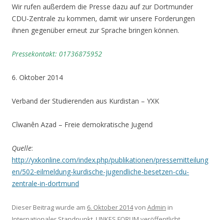
Wir rufen außerdem die Presse dazu auf zur Dortmunder
CDU-Zentrale zu kommen, damit wir unsere Forderungen
ihnen gegenüber erneut zur Sprache bringen können.
Pressekontakt: 01736875952
6. Oktober 2014
Verband der Studierenden aus Kurdistan – YXK
Cîwanên Azad – Freie demokratische Jugend
Quelle
:
http://yxkonline.com/index.php/publikationen/pressemitteilung
en/502-eilmeldung-kurdische-jugendliche-besetzen-cdu-
zentrale-in-dortmund
Dieser Beitrag wurde am
6. Oktober 2014
von
Admin
in
Internationaler Standpunkt
,
LINKES FORUM
veröffentlicht.