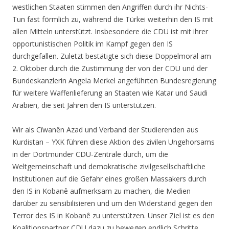
westlichen Staaten stimmen den Angriffen durch ihr Nichts-
Tun fast förmlich zu, während die Türkei weiterhin den IS mit
allen Mitteln unterstützt. Insbesondere die CDU ist mit ihrer
opportunistischen Politik im Kampf gegen den IS
durchgefallen. Zuletzt bestätigte sich diese Doppelmoral am
2. Oktober durch die Zustimmung der von der CDU und der
Bundeskanzlerin Angela Merkel angeführten Bundesregierung
für weitere Waffenlieferung an Staaten wie Katar und Saudi
Arabien, die seit Jahren den IS unterstützen.
Wir als Cîwanên Azad und Verband der Studierenden aus
Kurdistan – YXK führen diese Aktion des zivilen Ungehorsams
in der Dortmunder CDU-Zentrale durch, um die
Weltgemeinschaft und demokratische zivilgesellschaftliche
Institutionen auf die Gefahr eines großen Massakers durch
den IS in Kobanê aufmerksam zu machen, die Medien
darüber zu sensibilisieren und um den Widerstand gegen den
Terror des IS in Kobanê zu unterstützen. Unser Ziel ist es den
Koalitionspartner CDU dazu zu bewegen endlich Schritte