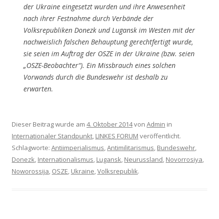
der Ukraine eingesetzt wurden und ihre Anwesenheit
nach ihrer Festnahme durch Verbände der
Volksrepubliken Donezk und Lugansk im Westen mit der
nachweislich falschen Behauptung gerechtfertigt wurde,
sie seien im Auftrag der OSZE in der Ukraine (bzw. seien
„OSZE-Beobachter“). Ein Missbrauch eines solchen
Vorwands durch die Bundeswehr ist deshalb zu
erwarten.
Dieser Beitrag wurde am
4. Oktober 2014
von
Admin
in
Internationaler Standpunkt
,
LINKES FORUM
veröffentlicht.
Schlagworte:
Antiimperialismus
,
Antimilitarismus
,
Bundeswehr
,
Donezk
,
Internationalismus
,
Lugansk
,
Neurussland
,
Novorrosiya
,
Noworossija
,
OSZE
,
Ukraine
,
Volksrepublik
.