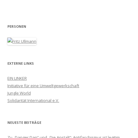
PERSONEN
EXTERNE LINKS
EIN LINKER
Initiative für eine Umweltgewerkschaft
Jungle World
Solidarität International e.V.
NEUESTE BEITRÄGE
Zu „Danger Dan“ und „Die Anstalt“: Antifaschismus ist legitim.