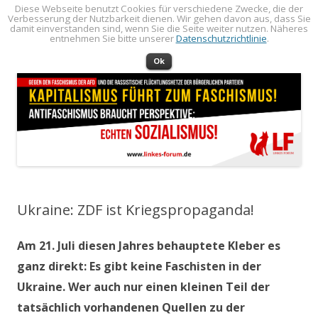
Diese Webseite benutzt Cookies für verschiedene Zwecke, die der
Verbesserung der Nutzbarkeit dienen. Wir gehen davon aus, dass Sie
LINKES FORUM
Politik öffentlich machen!
damit einverstanden sind, wenn Sie die Seite weiter nutzen. Näheres
entnehmen Sie bitte unserer
Datenschutzrichtlinie
.
Zum Inhalt springen
Menü
Ok
Ukraine: ZDF ist Kriegspropaganda!
Am 21. Juli diesen Jahres behauptete Kleber es
ganz direkt: Es gibt keine Faschisten in der
Ukraine. Wer auch nur einen kleinen Teil der
tatsächlich vorhandenen Quellen zu der