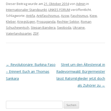
Dieser Beitrag wurde am
21. Oktober 2014
von
Admin
in
Internationaler Standpunkt
,
LINKES FORUM
veröffentlicht.
Schlagworte:
Antifa
,
Antifaschismus
,
Azow
,
Faschismus
,
Kiew
,
Kleber
,
Kriegslügen
,
Propaganda
,
Rechter Sektor
,
Roman
Schuchewytsch
,
Stepan Bandera
,
Swoboda
,
Ukraine
,
Vaterlandspartei
,
ZDF
.
Artikel-Navigation
←
Revolutionäre: Burkina Faso
Streit um den Ältestenrat in
– Erinnert Euch an Thomas
Radevormwald: Bürgermeister
Sankara
lässt Ratsmitglieder jetzt doch
als Zuhörer zu
→
Suchen nach: