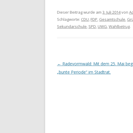
Dieser Beitrag wurde am
3. Juli 2014
von
A
Schlagworte:
CDU
,
FDP
,
Gesamtschule
,
Gr
Sekundarschule
,
SPD
,
UWG
,
Wahlbetrug
.
Artikel-Navigation
←
Radevormwald: Mit dem 25. Mai begi
„bunte Periode“ im Stadtrat.