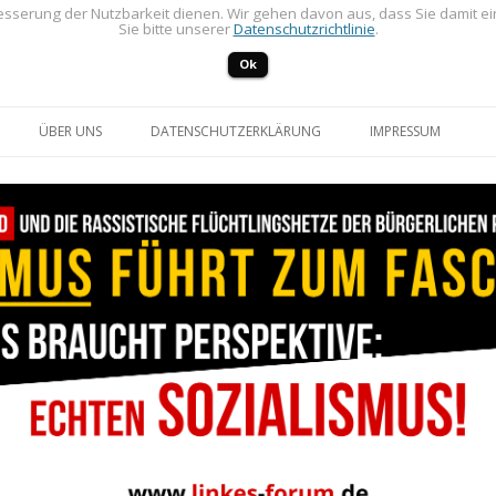
sserung der Nutzbarkeit dienen. Wir gehen davon aus, dass Sie damit e
Sie bitte unserer
Datenschutzrichtlinie
.
Ok
Zum Inhalt springen
ÜBER UNS
DATENSCHUTZERKLÄRUNG
IMPRESSUM