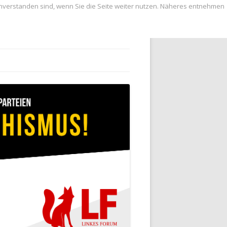
inverstanden sind, wenn Sie die Seite weiter nutzen. Näheres entnehmen