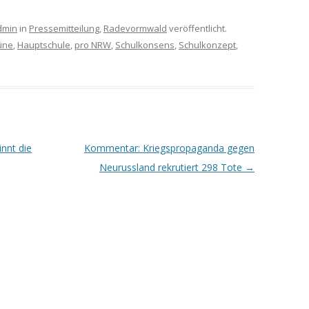
dmin
in
Pressemitteilung
,
Radevormwald
veröffentlicht.
üne
,
Hauptschule
,
pro NRW
,
Schulkonsens
,
Schulkonzept
,
nnt die
Kommentar: Kriegspropaganda gegen
Neurussland rekrutiert 298 Tote
→