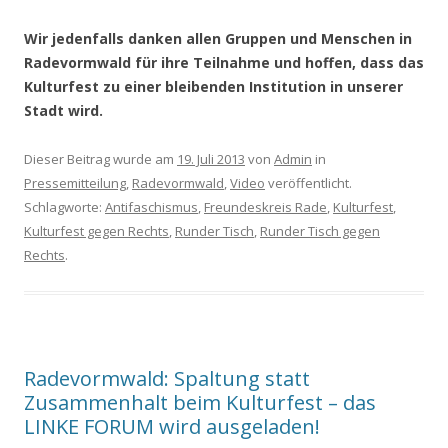
Wir jedenfalls danken allen Gruppen und Menschen in
Radevormwald für ihre Teilnahme und hoffen, dass das
Kulturfest zu einer bleibenden Institution in unserer
Stadt wird.
Dieser Beitrag wurde am
19. Juli 2013
von
Admin
in
Pressemitteilung
,
Radevormwald
,
Video
veröffentlicht.
Schlagworte:
Antifaschismus
,
Freundeskreis Rade
,
Kulturfest
,
Kulturfest gegen Rechts
,
Runder Tisch
,
Runder Tisch gegen
Rechts
.
Radevormwald: Spaltung statt
Zusammenhalt beim Kulturfest – das
LINKE FORUM wird ausgeladen!