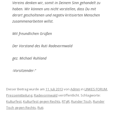
Vereins denken wir, somit in Deinem Sinn gehandelt zu
haben. Wir können uns nicht vorstellen, dass Du mit
derart gescholtenen und negativ kritisierten Menschen
zusammenarbeiten willst.
Mit freundlichen Grüßen
Der Vorstand des Ruti Radevormwald
gez. Michael Ruhland
-Vorsitzender-“
Dieser Beitrag wurde am
11. Juli 2013
von
Admin
in
LINKES FORUM
,
Pressemitteilung
,
Radevormwald
veröffentlicht. Schlagworte:
Kulturfest
,
Kulturfest gegen Rechts
,
RTgR
,
Runder Tisch
,
Runder
Tisch gegen Rechts
,
Ruti
.