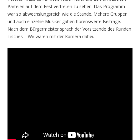
Parteien auf dem Fest vertreten zu sehen. Das Programm
war so abwechslungsreich wie die Stände. Mehere Gruppen
und auch einzelne Musiker gaben hörenswerte Beiträge.
Nach dem Bürgermeister sprach der Vorsitzende des Runden
Tisches – Wir waren mit der Kamera dabei.