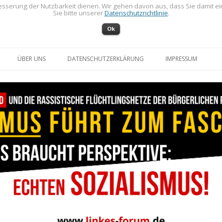
sserung der Nutzbarkeit dienen. Wir gehen davon aus, dass Sie damit e
Sie bitte unserer
Datenschutzrichtlinie
.
Ok
Zum Inhalt springen
ÜBER UNS
DATENSCHUTZERKLÄRUNG
IMPRESSUM