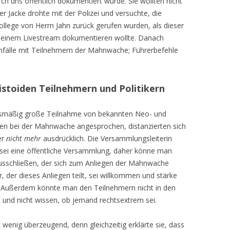
rch uns öffentlich dokumentiert wurde. Sie wollten nicht
 Jacke drohte mit der Polizei und versuchte, die
ollege von Herrn Jahn zurück gerufen wurden, als dieser
 seinem Livestream dokumentieren wollte. Danach
enfälle mit Teilnehmern der Mahnwache; Führerbefehle
stoiden Teilnehmern und Politikern
ilsmäßig große Teilnahme von bekannten Neo- und
ten bei der Mahnwache angesprochen, distanzierten sich
er
nicht mehr
ausdrücklich. Die Versammlungsleiterin
s sei eine öffentliche Versammlung, daher könne man
sschließen, der sich zum Anliegen der Mahnwache
r, der dieses Anliegen teilt, sei willkommen und stärke
. Außerdem könnte man den Teilnehmern nicht in den
 und nicht wissen, ob jemand rechtsextrem sei.
 wenig überzeugend, denn gleichzeitig erklärte sie, dass