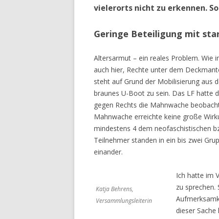
vielerorts nicht zu erkennen. 
Geringe Beteiligung mit sta
Altersarmut – ein reales Problem. Wie i
auch hier, Rechte unter dem Deckmantel
steht auf Grund der Mobilisierung aus 
braunes U-Boot zu sein. Das LF hatte 
gegen Rechts die Mahnwache beobachte
Mahnwache erreichte keine große Wirku
mindestens 4 dem neofaschistischen bz
Teilnehmer standen in ein bis zwei Gr
einander.
Ich hatte im 
zu sprechen. 
Katja Behrens,
Aufmerksamkei
Versammlungsleiterin
dieser Sache 