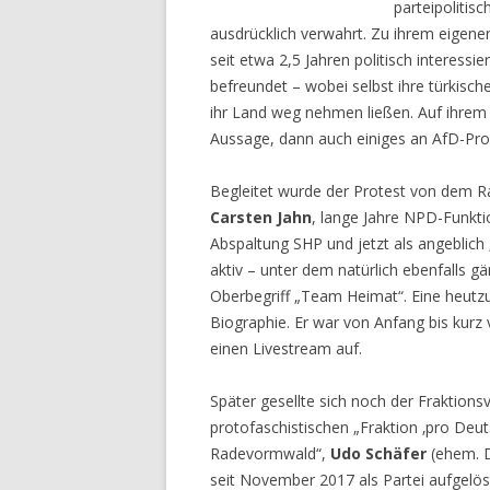
parteipolitis
ausdrücklich verwahrt. Zu ihrem eigenen 
seit etwa 2,5 Jahren politisch interessie
befreundet – wobei selbst ihre türkisc
ihr Land weg nehmen ließen. Auf ihrem F
Aussage, dann auch einiges an AfD-Pr
Begleitet wurde der Protest von dem 
Carsten Jahn
, lange Jahre NPD-Funkti
Abspaltung SHP und jetzt als angeblich 
aktiv – unter dem natürlich ebenfalls gä
Oberbegriff „Team Heimat“. Eine heutzu
Biographie. Er war von Anfang bis kur
einen Livestream auf.
Später gesellte sich noch der Fraktions
protofaschistischen „Fraktion ‚pro Deut
Radevormwald“,
Udo Schäfer
(ehem. D
seit November 2017 als Partei aufgelös