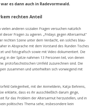
So war es dann auch in Radevormwald.
rkem rechten Anteil
n vielen anderen sozialen Fragen versuchen natürlich
 dieser Fragen zu agieren. „Fridays gegen Altersarmut“
der rechten Szene unter dem Verdacht, ein solches blau-
daher in Absprache mit dem Vorstand des Runden Tisches
t und fotografisch sowie mit Video dokumentiert. Die
ng; in der Spitze nahmen 13 Personen teil, von denen
w. protofaschistischen Umfeld zuzurechnen sind. Die
uppen zusammen und unterhielten sich vorwiegend mit
Vorfeld Gelegenheit, mit der Anmelderin, Katja Behrens,
Sie erklärte, dass es ihr ausschließlich darum ginge,
t für das Problem der Altersarmut herzustellen, und in
kein politisches Thema sehe, insbesondere kein