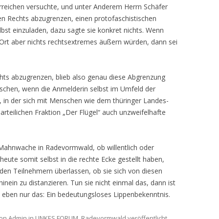
 erreichen versuchte, und unter Anderem Herrn Schäfer
egen Rechts abzugrenzen, einen protofaschistischen
lbst einzuladen, dazu sagte sie konkret nichts. Wenn
r Ort aber nichts rechtsextremes äußern würden, dann sei
chts abzugrenzen, blieb also genau diese Abgrenzung
aschen, wenn die Anmelderin selbst im Umfeld der
t, in der sich mit Menschen wie dem thüringer Landes-
arteilichen Fraktion „Der Flügel“ auch unzweifelhafte
 Mahnwache in Radevormwald, ob willentlich oder
heute somit selbst in die rechte Ecke gestellt haben,
 den Teilnehmern überlassen, ob sie sich von diesen
ein zu distanzieren. Tun sie nicht einmal das, dann ist
 eben nur das: Ein bedeutungsloses Lippenbekenntnis.
on
Admin
in
LINKES FORUM
,
Radevormwald
veröffentlicht.