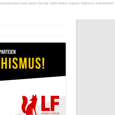
inverstanden sind, wenn Sie die Seite weiter nutzen. Näheres entnehmen