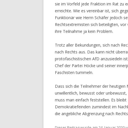
sie im Vorfeld jede Fraktion im Rat zu
erreichte. Wie es vereinbar ist, sich g
Funktionär wie Herrn Schäfer jedoch se
Rechtsextremisten sich beteiligten, vo
ihre Teilnahme ja kein Problem.
Trotz aller Bekundungen, sich nach Re
nach Rechts aus. Das kann nicht überr
protofaschistischen AfD anzusiedeln is
Chef der Partei Höcke und seiner innerp
Faschisten tummeln.
Dass sich die Teilnehmer der heutigen
unwillentlich, bewusst oder unbewusst, 
muss man einfach feststellen. Es bleibt
Demokratiefeinden zumindest im Nachhin
die angebliche Abgrenzung nach Rechts
Dieser Beitrag wurde am
24. Januar 2020
v