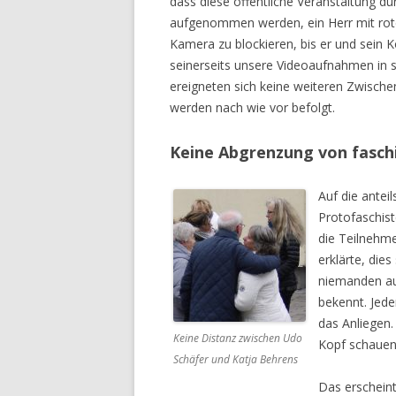
dass diese öffentliche Veranstaltung du
aufgenommen werden, ein Herr mit roter
Kamera zu blockieren, bis er und sein K
seinerseits unsere Videoaufnahmen in
ereigneten sich keine weiteren Zwisch
werden nach wie vor befolgt.
Keine Abgrenzung von faschi
Auf die ante
Protofaschis
die Teilnehm
erklärte, die
niemanden au
bekennt. Jede
das Anliegen
Keine Distanz zwischen Udo
Kopf schauen
Schäfer und Katja Behrens
Das erscheint