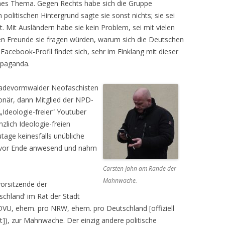
ches Thema. Gegen Rechts habe sich die Gruppe
politischen Hintergrund sagte sie sonst nichts; sie sei
rt. Mit Ausländern habe sie kein Problem, sei mit vielen
hen Freunde sie fragen würden, warum sich die Deutschen
acebook-Profil findet sich, sehr im Einklang mit dieser
opaganda.
Radevormwalder Neofaschisten
onär, dann Mitglied der NPD-
„Ideologie-freier“ Youtuber
nzlich Ideologie-freien
tage keinesfalls unübliche
z vor Ende anwesend und nahm
Carsten Jahn am Rande der
Mahnwache.
vorsitzende der
schland‘ im Rat der Stadt
VU, ehem. pro NRW, ehem. pro Deutschland [offiziell
t]), zur Mahnwache. Der einzig andere politische