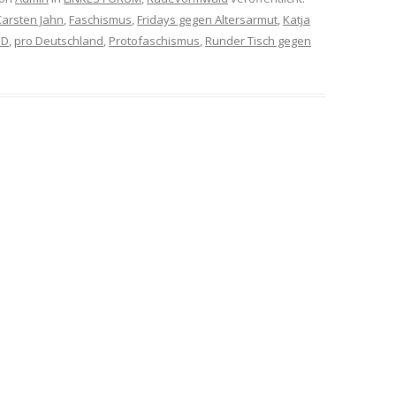
Carsten Jahn
,
Faschismus
,
Fridays gegen Altersarmut
,
Katja
PD
,
pro Deutschland
,
Protofaschismus
,
Runder Tisch gegen