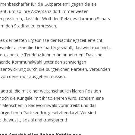
mmenbeschaffer für die „Altparteien“, gegen die sie
teht, um so ihre Akzeptanz dort immer weiter
ch passieren, dass der Wolf den Pelz des dummen Schafs
 um den Stadtrat zu erpressen.
es der besten Ergebnisse der Nachkriegszeit erreicht.
ähler alleine die Linkspartei gewählt; das wird man nicht
en, aber die Tendenz kann man annehmen. Das sind
ehende Kommunalwahl unter den schwierigen
sentwicklung durch die bürgerlichen Parteien, verbunden
, von denen wir ausgehen müssen.
adtrat, die mit einer weltanschaulich klaren Position
och die Kungelei mit ihr tolerieren wird, sondern eine
der Menschen in Radevormwald vorantreibt und das
gerlichen Parteien fortgesetzt entlarvt: Wir sind
weltbewusst, sozial und transparent!