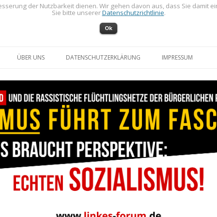
sserung der Nutzbarkeit dienen. Wir gehen davon aus, dass Sie damit e
Sie bitte unserer
Datenschutzrichtlinie
.
Ok
Zum Inhalt springen
ÜBER UNS
DATENSCHUTZERKLÄRUNG
IMPRESSUM