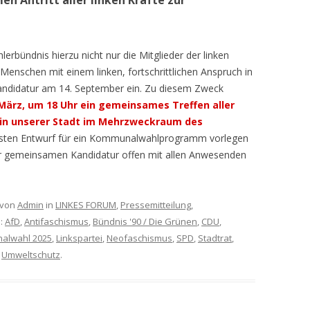
n Antritt aller linken Kräfte zur
hlerbündnis hierzu nicht nur die Mitglieder der linken
 Menschen mit einem linken, fortschrittlichen Anspruch in
andidatur am 14. September ein. Zu diesem Zweck
 März, um 18 Uhr ein gemeinsames Treffen aller
e in unserer Stadt im Mehrzweckraum des
rsten Entwurf für ein Kommunalwahlprogramm vorlegen
ner gemeinsamen Kandidatur offen mit allen Anwesenden
von
Admin
in
LINKES FORUM
,
Pressemitteilung
,
e:
AfD
,
Antifaschismus
,
Bündnis '90 / Die Grünen
,
CDU
,
alwahl 2025
,
Linkspartei
,
Neofaschismus
,
SPD
,
Stadtrat
,
,
Umweltschutz
.