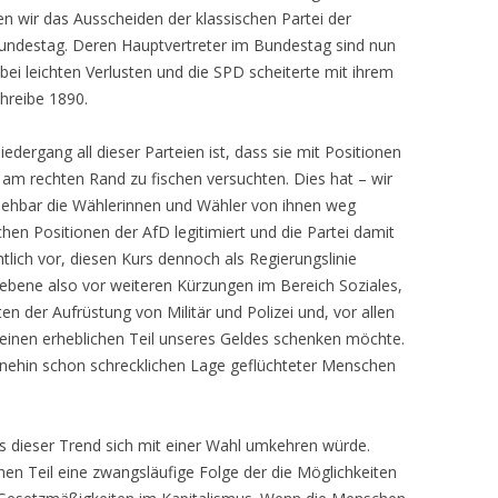
en wir das Ausscheiden der klassischen Partei der
undestag. Deren Hauptvertreter im Bundestag sind nun
ei leichten Verlusten und die SPD scheiterte mit ihrem
chreibe 1890.
dergang all dieser Parteien ist, dass sie mit Positionen
ik am rechten Rand zu fischen versuchten. Dies hat – wir
sehbar die Wählerinnen und Wähler von ihnen weg
schen Positionen der AfD legitimiert und die Partei damit
htlich vor, diesen Kurs dennoch als Regierungslinie
ebene also vor weiteren Kürzungen im Bereich Soziales,
 der Aufrüstung von Militär und Polizei und, vor allen
inen erheblichen Teil unseres Geldes schenken möchte.
nehin schon schrecklichen Lage geflüchteter Menschen
ss dieser Trend sich mit einer Wahl umkehren würde.
hen Teil eine zwangsläufige Folge der die Möglichkeiten