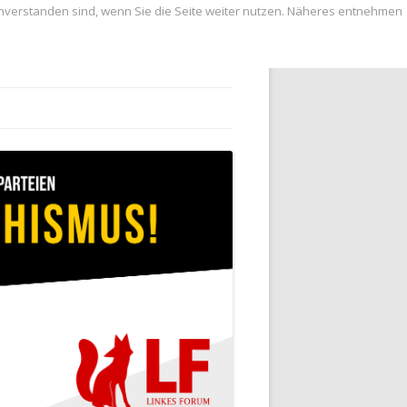
inverstanden sind, wenn Sie die Seite weiter nutzen. Näheres entnehmen