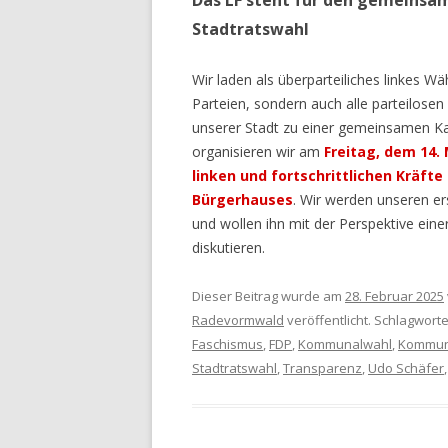
Das LF steht für den gemeinsame
Stadtratswahl
Wir laden als überparteiliches linkes Wä
Parteien, sondern auch alle parteilosen
unserer Stadt zu einer gemeinsamen K
organisieren wir am
Freitag, dem 14.
linken und fortschrittlichen Kräft
Bürgerhauses
. Wir werden unseren e
und wollen ihn mit der Perspektive ei
diskutieren.
Dieser Beitrag wurde am
28. Februar 2025
Radevormwald
veröffentlicht. Schlagwort
Faschismus
,
FDP
,
Kommunalwahl
,
Kommun
Stadtratswahl
,
Transparenz
,
Udo Schäfer