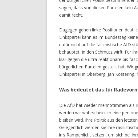
der bürgerlichen Politik bestimmenden
sagen, dass von diesen Parteien kein A
damit recht.
Dagegen gehen linke Positionen deutli
Linkspartei kann es im Bundestag kein
dafür nicht auf die faschistische AfD stü
behauptet, in den Schmutz wirft. Für ihr
klar gegen die ultra-reaktionäre bis fasc
bürgerlichen Parteien gestellt hat. Wir 
Linkspartei in Oberberg, Jan Köstering,
Was bedeutet das für Radevor
Die AfD hat wieder mehr Stimmen als i
werden wir wahrscheinlich eine personel
bleiben wird. Ihre Politik aus den letzt
Gelegentlich werden sie ihre rassistisc
in’s Rampenlicht setzen, um sich bei ihr