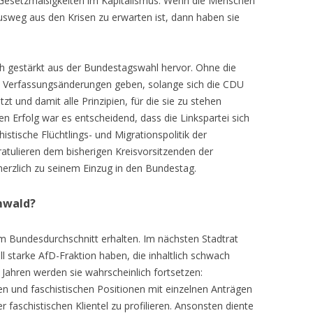
 Gesetzmäßigkeiten im Kapitalismus. Wenn die Menschen
usweg aus den Krisen zu erwarten ist, dann haben sie
ch gestärkt aus der Bundestagswahl hervor. Ohne die
e Verfassungsänderungen geben, solange sich die CDU
tzt und damit alle Prinzipien, für die sie zu stehen
en Erfolg war es entscheidend, dass die Linkspartei sich
histische Flüchtlings- und Migrationspolitik der
gratulieren dem bisherigen Kreisvorsitzenden der
 herzlich zu seinem Einzug in den Bundestag.
mwald?
m Bundesdurchschnitt erhalten. Im nächsten Stadtrat
l starke AfD-Fraktion haben, die inhaltlich schwach
en Jahren werden sie wahrscheinlich fortsetzen:
hen und faschistischen Positionen mit einzelnen Anträgen
er faschistischen Klientel zu profilieren. Ansonsten diente