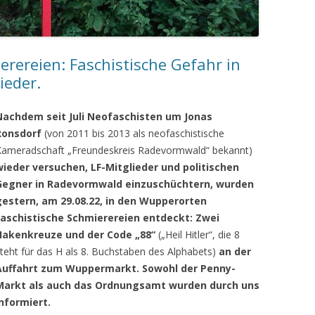
ereien: Faschistische Gefahr in
eder.
Nachdem seit Juli Neofaschisten um Jonas
Ronsdorf
(von 2011 bis 2013 als neofaschistische
Kameradschaft „Freundeskreis Radevormwald“ bekannt)
wieder versuchen, LF-Mitglieder und politischen
Gegner in Radevormwald einzuschüchtern, wurden
gestern, am 29.08.22, in den Wupperorten
faschistische Schmierereien entdeckt: Zwei
Hakenkreuze und der Code „88“
(„Heil Hitler“, die 8
teht für das H als 8. Buchstaben des Alphabets)
an der
Auffahrt zum Wuppermarkt. Sowohl der Penny-
Markt als auch das Ordnungsamt wurden durch uns
informiert.