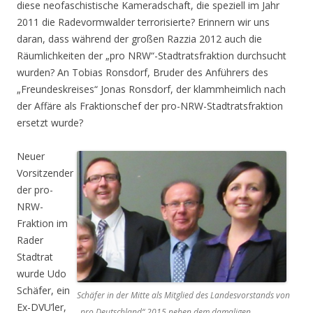
diese neofaschistische Kameradschaft, die speziell im Jahr
2011 die Radevormwalder terrorisierte? Erinnern wir uns
daran, dass während der großen Razzia 2012 auch die
Räumlichkeiten der „pro NRW“-Stadtratsfraktion durchsucht
wurden? An Tobias Ronsdorf, Bruder des Anführers des
„Freundeskreises“ Jonas Ronsdorf, der klammheimlich nach
der Affäre als Fraktionschef der pro-NRW-Stadtratsfraktion
ersetzt wurde?
Neuer
Vorsitzender
der pro-
NRW-
Fraktion im
Rader
Stadtrat
wurde Udo
Schäfer, ein
Schäfer in der Mitte als Mitglied des Landesvorstands von
Ex-DVU’ler,
„pro Deutschland“ 2015 neben dem damaligen