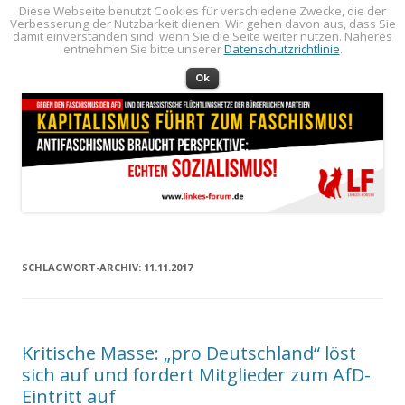
Diese Webseite benutzt Cookies für verschiedene Zwecke, die der
Verbesserung der Nutzbarkeit dienen. Wir gehen davon aus, dass Sie
LINKES FORUM
Politik öffentlich machen!
damit einverstanden sind, wenn Sie die Seite weiter nutzen. Näheres
entnehmen Sie bitte unserer
Datenschutzrichtlinie
.
Zum Inhalt springen
Menü
Ok
SCHLAGWORT-ARCHIV:
11.11.2017
Kritische Masse: „pro Deutschland“ löst
sich auf und fordert Mitglieder zum AfD-
Eintritt auf