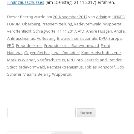
Finanzausschusses
(am Dienstag, 21.11.2017) erfahren.
Dieser Beitrag wurde am
20. November 2017
von
Admin
in
LINKES
FORUM
,
Oberberg
,
Pressemitteilung
,
Radevormwald
,
Wuppertal
veröffentlicht. Schlagworte:
11.11.2017
,
AfD
,
Andre Hüsgen
,
Antifa
,
Antifaschismus
,
Auflösung
,
Braune Internationale
,
DVU
,
Europa
,
FPÖ
,
Freundeskreis
,
Freundeskreis Radevormwald
,
Front
National
,
Gegen Rechts
,
Jonas Ronsdorf
,
Kameradschaftszene
,
Markus Wiener
,
Neofaschismus
,
NPD
,
pro Deutschland
,
Rat der
Stadt Radevormwald
,
Rechtsextremismus
,
Tobias Ronsdorf
,
Udo
Schäfer
,
Vlaams Belang
,
Wuppertal
.
Suchen nach: