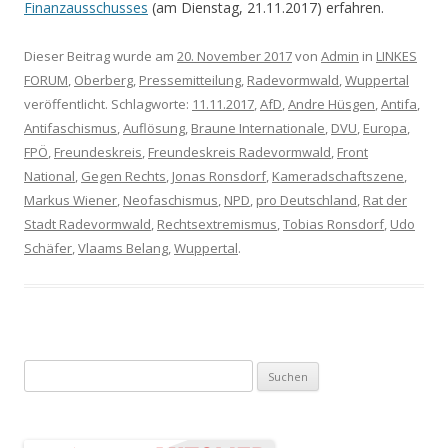
Finanzausschusses
(am Dienstag, 21.11.2017) erfahren.
Dieser Beitrag wurde am
20. November 2017
von
Admin
in
LINKES
FORUM
,
Oberberg
,
Pressemitteilung
,
Radevormwald
,
Wuppertal
veröffentlicht. Schlagworte:
11.11.2017
,
AfD
,
Andre Hüsgen
,
Antifa
,
Antifaschismus
,
Auflösung
,
Braune Internationale
,
DVU
,
Europa
,
FPÖ
,
Freundeskreis
,
Freundeskreis Radevormwald
,
Front
National
,
Gegen Rechts
,
Jonas Ronsdorf
,
Kameradschaftszene
,
Markus Wiener
,
Neofaschismus
,
NPD
,
pro Deutschland
,
Rat der
Stadt Radevormwald
,
Rechtsextremismus
,
Tobias Ronsdorf
,
Udo
Schäfer
,
Vlaams Belang
,
Wuppertal
.
Suchen nach: