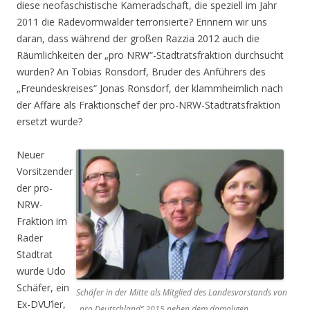
diese neofaschistische Kameradschaft, die speziell im Jahr
2011 die Radevormwalder terrorisierte? Erinnern wir uns
daran, dass während der großen Razzia 2012 auch die
Räumlichkeiten der „pro NRW“-Stadtratsfraktion durchsucht
wurden? An Tobias Ronsdorf, Bruder des Anführers des
„Freundeskreises“ Jonas Ronsdorf, der klammheimlich nach
der Affäre als Fraktionschef der pro-NRW-Stadtratsfraktion
ersetzt wurde?
Neuer
Vorsitzender
der pro-
NRW-
Fraktion im
Rader
Stadtrat
wurde Udo
Schäfer, ein
Schäfer in der Mitte als Mitglied des Landesvorstands von
Ex-DVU’ler,
„pro Deutschland“ 2015 neben dem damaligen