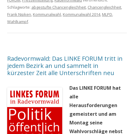
Schlagworte:
abgestufte Chancengleichheit
,
Chancengleichheit
,
Frank Nipken
,
Kommunalwahl
,
Kommunalwahl 2014
,
MLPD
,
Wahlkampf
.
Radevormwald: Das LINKE FORUM tritt in
jedem Bezirk an und sammelt in
kürzester Zeit alle Unterschriften neu
Das LINKE FORUM hat
alle
Herausforderungen
gemeistert und am
Montag seine
Wahlvorschläge nebst