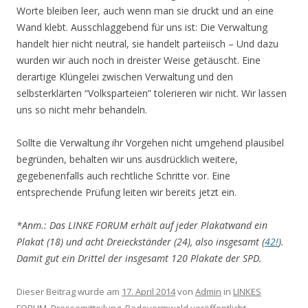
Worte bleiben leer, auch wenn man sie druckt und an eine
Wand klebt. Ausschlaggebend für uns ist: Die Verwaltung
handelt hier nicht neutral, sie handelt parteiisch – Und dazu
wurden wir auch noch in dreister Weise getäuscht. Eine
derartige Klüngelei zwischen Verwaltung und den
selbsterklärten “Volksparteien” tolerieren wir nicht. Wir lassen
uns so nicht mehr behandeln.
Sollte die Verwaltung ihr Vorgehen nicht umgehend plausibel
begründen, behalten wir uns ausdrücklich weitere,
gegebenenfalls auch rechtliche Schritte vor. Eine
entsprechende Prüfung leiten wir bereits jetzt ein.
*Anm.: Das LINKE FORUM erhält auf jeder Plakatwand ein
Plakat (18) und acht Dreieckständer (24), also insgesamt (
42!
).
Damit gut ein Drittel der insgesamt 120 Plakate der SPD.
Dieser Beitrag wurde am
17. April 2014
von
Admin
in
LINKES
FORUM
,
Pressemitteilung
,
Radevormwald
veröffentlicht.