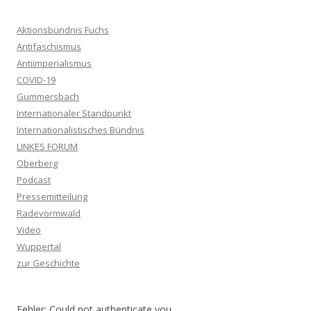
Aktionsbündnis Fuchs
Antifaschismus
Antiimperialismus
COVID-19
Gummersbach
Internationaler Standpunkt
Internationalistisches Bündnis
LINKES FORUM
Oberberg
Podcast
Pressemitteilung
Radevormwald
Video
Wuppertal
zur Geschichte
Fehler: Could not authenticate you.