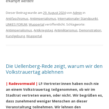
erkämpft werden!
Dieser Beitrag wurde am
29. August 2024
von
Admin
in
Antifaschismus
,
Antiimperialismus
,
Internationaler Standpunkt
,
LINKES FORUM
,
Wuppertal
veröffentlicht. Schlagworte:
Antiimperialismus
,
Antikriegstag
,
Antimilitarismus
,
Demonstration
,
Kundgebung
,
Wuppertal
.
Die Uellenberg-Rede zeigt, warum wir den
Volkstrauertag ablehnen
| Radevormwald |
LF-Vertreter:innen haben noch nie
an einem Volkstrauertag teilgenommen, ob wir im
Stadtrat vertreten waren, oder nicht. Wir begrüßen es,
dass zunehmend weniger Menschen an dieser
Veranstaltung teilnehmen. Wir lehnen den