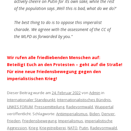
actively cheere on Putin for its own sake, while the rest
of the population says ‚Well this is bad, what do we do?‘
The best thing to do is to oppose this imperalist
charade. We agreee with the assessment of the CC of
the MLPD as forwarded by you.“
Wir rufen alle friedliebenden Menschen auf:
Beteiligt Euch an den Protesten – geht auf die Straße!
Für eine neue Friedensbewegung gegen den
imperialistischen Krieg!
Dieser Beitrag wurde am
24. Februar 2022
von
Admin
in
Internationaler Standpunkt
,
Internationalistisches Bündnis
,
LINKES FORUM
,
Pressemitteilung
,
Radevormwald
,
Wuppertal
veröffentlicht. Schlagworte:
Antiimperialismus
,
Biden
,
Denver
,
Frieden
,
Friedensbewegung
,
Imperialismus
,
imperialistische
Aggression
,
Krieg
,
Kriegstreiberei
,
NATO
,
Putin
,
Radevormwald
,