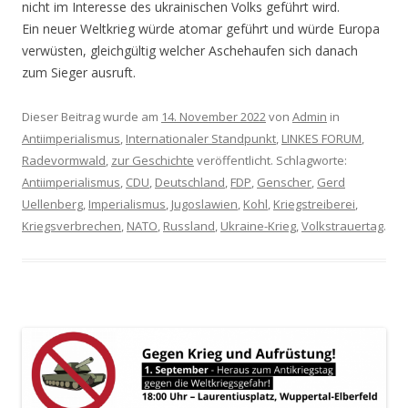
nicht im Interesse des ukrainischen Volks geführt wird.
Ein neuer Weltkrieg würde atomar geführt und würde Europa
verwüsten, gleichgültig welcher Aschehaufen sich danach
zum Sieger ausruft.
Dieser Beitrag wurde am
14. November 2022
von
Admin
in
Antiimperialismus
,
Internationaler Standpunkt
,
LINKES FORUM
,
Radevormwald
,
zur Geschichte
veröffentlicht. Schlagworte:
Antiimperialismus
,
CDU
,
Deutschland
,
FDP
,
Genscher
,
Gerd
Uellenberg
,
Imperialismus
,
Jugoslawien
,
Kohl
,
Kriegstreiberei
,
Kriegsverbrechen
,
NATO
,
Russland
,
Ukraine-Krieg
,
Volkstrauertag
.