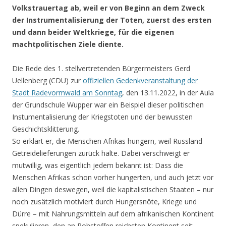
Volkstrauertag ab, weil er von Beginn an dem Zweck
der Instrumentalisierung der Toten, zuerst des ersten
und dann beider Weltkriege, für die eigenen
machtpolitischen Ziele diente.
Die Rede des 1. stellvertretenden Bürgermeisters Gerd
Uellenberg (CDU) zur
offiziellen Gedenkveranstaltung der
Stadt Radevormwald am Sonntag
, den 13.11.2022, in der Aula
der Grundschule Wupper war ein Beispiel dieser politischen
Instumentalisierung der Kriegstoten und der bewussten
Geschichtsklitterung.
So erklärt er, die Menschen Afrikas hungern, weil Russland
Getreidelieferungen zurück halte. Dabei verschweigt er
mutwillig, was eigentlich jedem bekannt ist: Dass die
Menschen Afrikas schon vorher hungerten, und auch jetzt vor
allen Dingen deswegen, weil die kapitalistischen Staaten – nur
noch zusätzlich motiviert durch Hungersnöte, Kriege und
Dürre – mit Nahrungsmitteln auf dem afrikanischen Kontinent
spekulieren, den an Rohstoffen reichsten Kontinent seit