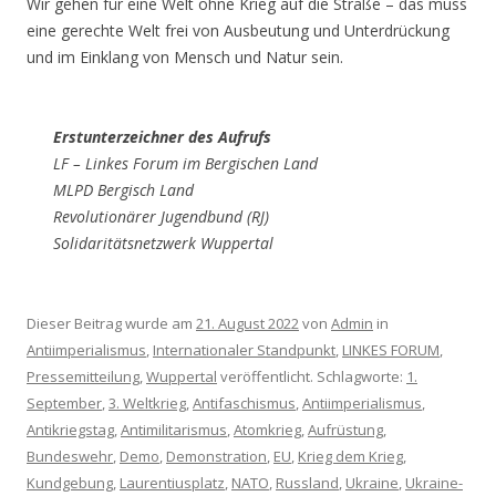
Wir gehen für eine Welt ohne Krieg auf die Straße – das muss
eine gerechte Welt frei von Ausbeutung und Unterdrückung
und im Einklang von Mensch und Natur sein.
Erstunterzeichner des Aufrufs
LF – Linkes Forum im Bergischen Land
MLPD Bergisch Land
Revolutionärer Jugendbund (RJ)
Solidaritätsnetzwerk Wuppertal
Dieser Beitrag wurde am
21. August 2022
von
Admin
in
Antiimperialismus
,
Internationaler Standpunkt
,
LINKES FORUM
,
Pressemitteilung
,
Wuppertal
veröffentlicht. Schlagworte:
1.
September
,
3. Weltkrieg
,
Antifaschismus
,
Antiimperialismus
,
Antikriegstag
,
Antimilitarismus
,
Atomkrieg
,
Aufrüstung
,
Bundeswehr
,
Demo
,
Demonstration
,
EU
,
Krieg dem Krieg
,
Kundgebung
,
Laurentiusplatz
,
NATO
,
Russland
,
Ukraine
,
Ukraine-