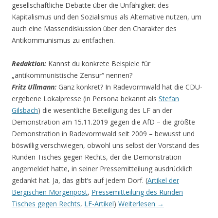
gesellschaftliche Debatte über die Unfähigkeit des
Kapitalismus und den Sozialismus als Alternative nutzen, um
auch eine Massendiskussion über den Charakter des
Antikommunismus zu entfachen.
Redaktion:
Kannst du konkrete Beispiele für
„antikommunistische Zensur“ nennen?
Fritz Ullmann:
Ganz konkret? In Radevormwald hat die CDU-
ergebene Lokalpresse (in Persona bekannt als
Stefan
Gilsbach
) die wesentliche Beteiligung des LF an der
Demonstration am 15.11.2019 gegen die AfD – die größte
Demonstration in Radevormwald seit 2009 – bewusst und
böswillig verschwiegen, obwohl uns selbst der Vorstand des
Runden Tisches gegen Rechts, der die Demonstration
angemeldet hatte, in seiner Pressemitteilung ausdrücklich
gedankt hat. Ja, das gibt’s auf jedem Dorf. (
Artikel der
Bergischen Morgenpost
,
Pressemitteilung des Runden
Tisches gegen Rechts
,
LF-Artikel
)
Weiterlesen
→