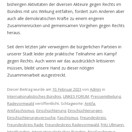
bisherigen Aktivitäten der diversen Akteure gegen Rechts im
Bündnis mit uns Wirkung entfalten, fordert zum Anderen aber
auch alle demokratischen Kräfte zu einem engeren
Zusammenrücken und gemeinsamen Vorgehen gegen Rechts
heraus.
Seit dem letzten Jahr verweigern die bürgerlichen Parteien in
unserer Stadt leider jede praktische Teilnahme am Kampf
gegen Rechts. Auch wenn wir das ausdrücklich kritisieren
müssen, bleibt unsere Hand zu dieser nötigen
Zusammenarbeit ausgestreckt.
Dieser Beitrag wurde am
10. Februar 2023
von
Admin
in
Internationalistisches Bündnis
,
LINKES FORUM
,
Pressemitteilung
,
Radevormwald
veröffentlicht. Schlagworte:
Antifa
,
Antifaschismus
,
Einschüchterung
,
Einschüchterungen
,
Einschüchterungsversuche
,
Faschismus
,
Freundeskreis
,
Freundeskreis Rade
,
Freundeskreis Radevormwald
,
Fritz Ullmann
,
InterBündnis
,
Internationalistisches Bündnis
,
Neofaschismus
,