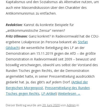
Kapitalismus und den Sozialismus als Alternative nutzen, um
auch eine Massendiskussion über den Charakter des
Antikommunismus zu entfachen.
Redaktion:
Kannst du konkrete Beispiele für
„antikommunistische Zensur“ nennen?
Fritz Ullmann:
Ganz konkret? In Radevormwald hat die CDU-
ergebene Lokalpresse (in Persona bekannt als
Stefan
Gilsbach
) die wesentliche Beteiligung des LF an der
Demonstration am 15.11.2019 gegen die AfD – die größte
Demonstration in Radevormwald seit 2009 – bewusst und
böswillig verschwiegen, obwohl uns selbst der Vorstand des
Runden Tisches gegen Rechts, der die Demonstration
angemeldet hatte, in seiner Pressemitteilung ausdrücklich
gedankt hat. Ja, das gibt’s auf jedem Dorf. (
Artikel der
Bergischen Morgenpost
,
Pressemitteilung des Runden
Tisches gegen Rechts
,
LF-Artikel
)
Weiterlesen
→
Dieser Beitrag wurde am
20. Juni 2020
von
Admin
in