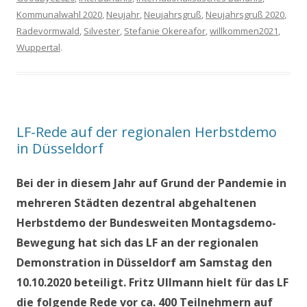
Kommunalwahl 2020
,
Neujahr
,
Neujahrsgruß
,
Neujahrsgruß 2020
,
Radevormwald
,
Silvester
,
Stefanie Okereafor
,
willkommen2021
,
Wuppertal
.
LF-Rede auf der regionalen Herbstdemo
in Düsseldorf
Bei der in diesem Jahr auf Grund der Pandemie in
mehreren Städten dezentral abgehaltenen
Herbstdemo der Bundesweiten Montagsdemo-
Bewegung hat sich das LF an der regionalen
Demonstration in Düsseldorf am Samstag den
10.10.2020 beteiligt. Fritz Ullmann hielt für das LF
die folgende Rede vor ca. 400 Teilnehmern auf