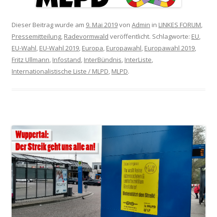
Dieser Beitrag wurde am
9. Mai 2019
von
Admin
in
LINKES FORUM
,
Pressemitteilung
,
Radevormwald
veröffentlicht. Schlagworte:
EU
,
EU-Wahl
,
EU-Wahl 2019
,
Europa
,
Europawahl
,
Europawahl 2019
,
Fritz Ullmann
,
Infostand
,
InterBündnis
,
InterListe
,
Internationalistische Liste / MLPD
,
MLPD
.