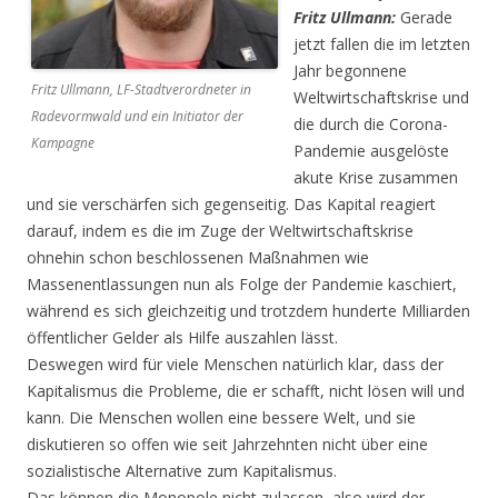
Fritz Ullmann:
Gerade
jetzt fallen die im letzten
Jahr begonnene
Fritz Ullmann, LF-Stadtverordneter in
Weltwirtschaftskrise und
Radevormwald und ein Initiator der
die durch die Corona-
Kampagne
Pandemie ausgelöste
akute Krise zusammen
und sie verschärfen sich gegenseitig. Das Kapital reagiert
darauf, indem es die im Zuge der Weltwirtschaftskrise
ohnehin schon beschlossenen Maßnahmen wie
Massenentlassungen nun als Folge der Pandemie kaschiert,
während es sich gleichzeitig und trotzdem hunderte Milliarden
öffentlicher Gelder als Hilfe auszahlen lässt.
Deswegen wird für viele Menschen natürlich klar, dass der
Kapitalismus die Probleme, die er schafft, nicht lösen will und
kann. Die Menschen wollen eine bessere Welt, und sie
diskutieren so offen wie seit Jahrzehnten nicht über eine
sozialistische Alternative zum Kapitalismus.
Das können die Monopole nicht zulassen, also wird der