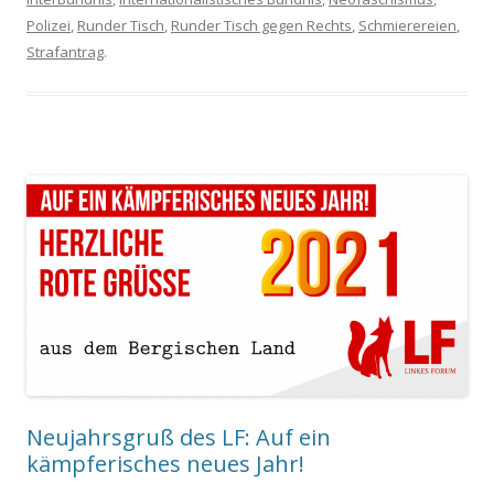
Polizei
,
Runder Tisch
,
Runder Tisch gegen Rechts
,
Schmierereien
,
Strafantrag
.
Neujahrsgruß des LF: Auf ein
kämpferisches neues Jahr!