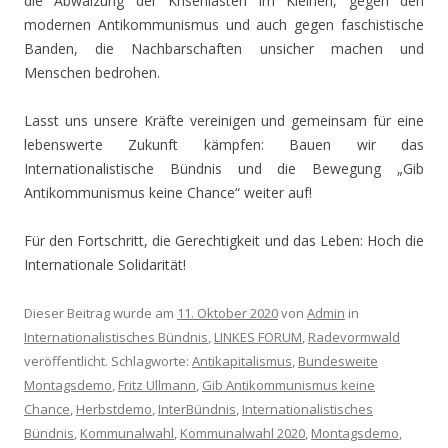
die Abwälzung der Krisenlasten im Kleinen, gegen den
modernen Antikommunismus und auch gegen faschistische
Banden, die Nachbarschaften unsicher machen und
Menschen bedrohen.
Lasst uns unsere Kräfte vereinigen und gemeinsam für eine
lebenswerte Zukunft kämpfen: Bauen wir das
Internationalistische Bündnis und die Bewegung „Gib
Antikommunismus keine Chance“ weiter auf!
Für den Fortschritt, die Gerechtigkeit und das Leben: Hoch die
Internationale Solidarität!
Dieser Beitrag wurde am
11. Oktober 2020
von
Admin
in
Internationalistisches Bündnis
,
LINKES FORUM
,
Radevormwald
veröffentlicht. Schlagworte:
Antikapitalismus
,
Bundesweite
Montagsdemo
,
Fritz Ullmann
,
Gib Antikommunismus keine
Chance
,
Herbstdemo
,
InterBündnis
,
Internationalistisches
Bündnis
,
Kommunalwahl
,
Kommunalwahl 2020
,
Montagsdemo
,