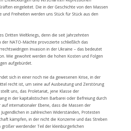
 Kräften eingeleitet. Die in der Geschichte von den Massen
 und Freiheiten werden uns Stück für Stück aus den
s Dritten Weltkriegs, denn die seit Jahrzehnten
on der NATO-Mächte provozierte schließlich das
errechtswidrigen Invasion in der Ukraine – das bedeutet
ation. Wie gewohnt werden die hohen Kosten und Folgen
igen aufgebürdet.
ndet sich in einer noch nie da gewesenen Krise, in der
ttel recht ist, um seine auf Ausbeutung und Zerstörung
ellt uns, das Proletariat, jene Klasse der
ng in der kapitalistischen Barbarei oder Befreiung durch
 auf internationaler Ebene, dass die Massen der
d Jugendlichen in zahlreichen Widerständen, Protesten
lschaft kämpfen, in der nicht die Konzerne und das Streben
 größer werdender Teil der kleinbürgerlichen