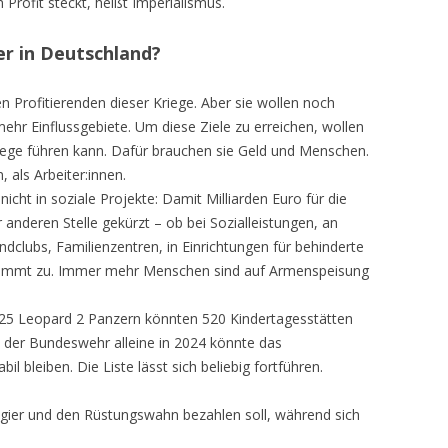
 Profit steckt, heißt Imperialismus.
er in Deutschland?
Profitierenden dieser Kriege. Aber sie wollen noch
hr Einflussgebiete. Um diese Ziele zu erreichen, wollen
kriege führen kann. Dafür brauchen sie Geld und Menschen.
 als Arbeiter:innen.
nicht in soziale Projekte: Damit Milliarden Euro für die
anderen Stelle gekürzt – ob bei Sozialleistungen, an
clubs, Familienzentren, in Einrichtungen für behinderte
nimmt zu. Immer mehr Menschen sind auf Armenspeisung
 225 Leopard 2 Panzern könnten 520 Kindertagesstätten
 der Bundeswehr alleine in 2024 könnte das
il bleiben. Die Liste lässt sich beliebig fortführen.
itgier und den Rüstungswahn bezahlen soll, während sich