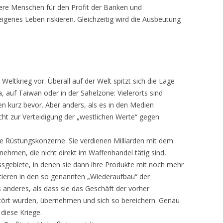
ndere Menschen für den Profit der Banken und
genes Leben riskieren. Gleichzeitig wird die Ausbeutung
eltkrieg vor. Überall auf der Welt spitzt sich die Lage
na, auf Taiwan oder in der Sahelzone: Vielerorts sind
n kurz bevor. Aber anders, als es in den Medien
icht zur Verteidigung der „westlichen Werte“ gegen
ge Rüstungskonzerne. Sie verdienen Milliarden mit dem
ehmen, die nicht direkt im Waffenhandel tätig sind,
ssgebiete, in denen sie dann ihre Produkte mit noch mehr
stieren in den so genannten „Wiederaufbau“ der
 anderes, als dass sie das Geschäft der vorher
stört wurden, übernehmen und sich so bereichern. Genau
diese Kriege.