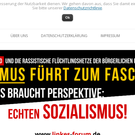
sserung der Nutzbarkeit dienen. Wir gehen davon aus, dass Sie damit e
Sie bitte unserer
Datenschutzrichtlinie
.
Ok
Zum Inhalt springen
ÜBER UNS
DATENSCHUTZERKLÄRUNG
IMPRESSUM