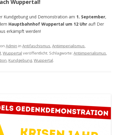
ach Wuppertal!
ner Kundgebung und Demonstration am
1. September
,
r dem
Hauptbahnhof Wuppertal um 12 Uhr
auf! Der
mus erkämpft werden!
on
Admin
in
Antifaschismus
,
Antiimperialismus
,
M
,
Wuppertal
veröffentlicht. Schlagworte:
Antiimperialismus
,
tion
,
Kundgebung
,
Wuppertal
.