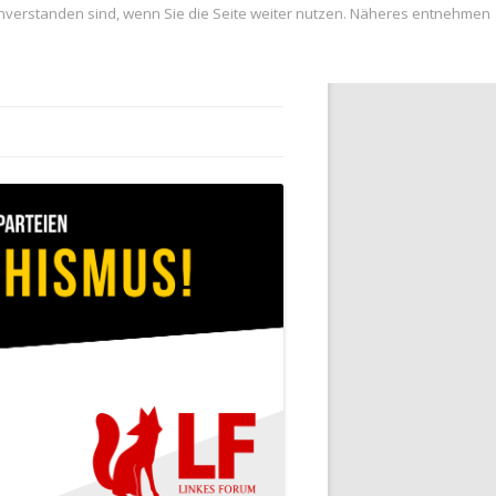
inverstanden sind, wenn Sie die Seite weiter nutzen. Näheres entnehmen