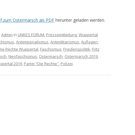
uf zum Ostermarsch als PDF
herunter geladen werden.
n
Admin
in
LINKES FORUM
,
Pressemitteilung
,
Wuppertal
schismus
,
Antiimperialismus
,
Antimilitarismus
,
Auflagen
,
Die Rechte Wuppertal
,
Faschismus
,
Friedenspolitik
,
Fritz
Koch
,
Neofaschismus
,
Ostermarsch
,
Ostermarsch 2019
,
pertal 2019
,
Partei "Die Rechte"
,
Polizei
.