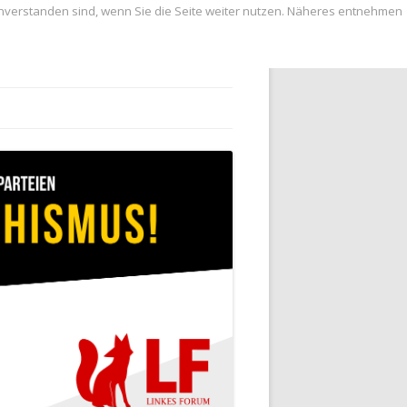
inverstanden sind, wenn Sie die Seite weiter nutzen. Näheres entnehmen