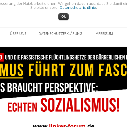
sserung der Nutzbarkeit dienen. Wir gehen davon aus, dass Sie damit e
Sie bitte unserer
Datenschutzrichtlinie
.
Ok
Zum Inhalt springen
ÜBER UNS
DATENSCHUTZERKLÄRUNG
IMPRESSUM