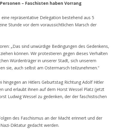
 Personen – Faschisten haben Vorrang
ch eine repräsentative Delegation bestehend aus 5
eine Stunde vor dem voraussichtlichen Marsch der
atoren: „Das sind unwürdige Bedingungen des Gedenkens,
lziehen können. Wir protestieren gegen dieses Verhalten
tischen Würdenträger in unserer Stadt, sich unserem
ten sie, auch selbst am Ostermarsch teilzunehmen.“
ei hingegen an Hitlers Geburtstag Richtung Adolf Hitler
iten und erlaubt ihnen auf dem Horst Wessel Platz (jetzt
rst Ludwig Wessel zu gedenken, der der faschistischen
Folgen des Faschismus an der Macht erinnert und der
Nazi-Diktatur gedacht werden.