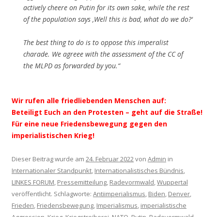
actively cheere on Putin for its own sake, while the rest
of the population says ‚Well this is bad, what do we do?‘
The best thing to do is to oppose this imperalist
charade. We agreee with the assessment of the CC of
the MLPD as forwarded by you.“
Wir rufen alle friedliebenden Menschen auf:
Beteiligt Euch an den Protesten – geht auf die Straße!
Für eine neue Friedensbewegung gegen den
imperialistischen Krieg!
Dieser Beitrag wurde am
24. Februar 2022
von
Admin
in
Internationaler Standpunkt
,
Internationalistisches Bündnis
,
LINKES FORUM
,
Pressemitteilung
,
Radevormwald
,
Wuppertal
veröffentlicht. Schlagworte:
Antiimperialismus
,
Biden
,
Denver
,
Frieden
,
Friedensbewegung
,
Imperialismus
,
imperialistische