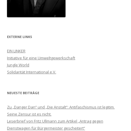
EXTERNE LINKS
EIN LINKER
Initiative für eine Umweltgewerkschaft
Jungle World
Solidarität International e.V.
NEUESTE BEITRÄGE
Zu „Danger Dan“ und „Die Anstalt“: Antifaschismus ist legitim.
Seine Zensur ist es nicht.
Leserbrief von Fritz Ullmann zum Artikel „Antrag gegen
Dienstwagen für Bürgermeister gescheitert“