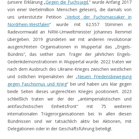
(unsere Erklärung „
Gegen die Fuchsjagd.
“ wurde Anfang 2017
von einer Viertelmillion Menschen gelesen), die damals von
uns unterstützte Petition „
Verbot der Fuchsmassaker in
Nordrhein-Westfalen
“ wurde mit 62.557 Stimmen in
Radevormwald an NRW-Umweltminister Johannes Remmel
übergeben. 2019 gründeten wir mit anderen revolutionär
ausgerichteten Organisationen in Wuppertal das „Engels-
Bündnis“, das seither zum Träger der jährlichen Engels-
Gedenkdemonstrationen in Wuppertal wurde. 2022 traten wir
nach dem Ausbruch des Ukraine-Krieges zwischen westlichen
und östlichen Imperialisten der „
Neuen Friedensbewegung
gegen Faschismus und Krieg
“ bei und haben uns klar gegen
beide Seiten dieses ungerechten Krieges positioniert. 2023
schließlich traten wir der der „antiimperialistischen und
antifaschistischen Einheitsfront“ mit 75 weiteren
internationalen Trägerorganisationen bei. In allen diesen
Bündnissen sind wir tatsächlich aktiv bei Aktionen, mit
Delegationen oder in der Geschäftsführung beteiligt.