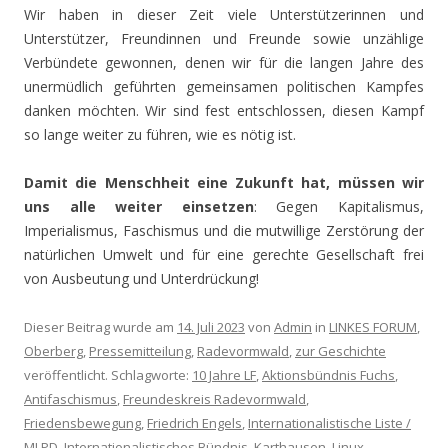
Wir haben in dieser Zeit viele Unterstützerinnen und
Unterstützer, Freundinnen und Freunde sowie unzählige
Verbündete gewonnen, denen wir für die langen Jahre des
unermüdlich geführten gemeinsamen politischen Kampfes
danken möchten. Wir sind fest entschlossen, diesen Kampf
so lange weiter zu führen, wie es nötig ist.
Damit die Menschheit eine Zukunft hat, müssen wir
uns alle weiter einsetzen
: Gegen Kapitalismus,
Imperialismus, Faschismus und die mutwillige Zerstörung der
natürlichen Umwelt und für eine gerechte Gesellschaft frei
von Ausbeutung und Unterdrückung!
Dieser Beitrag wurde am
14. Juli 2023
von
Admin
in
LINKES FORUM
,
Oberberg
,
Pressemitteilung
,
Radevormwald
,
zur Geschichte
veröffentlicht. Schlagworte:
10 Jahre LF
,
Aktionsbündnis Fuchs
,
Antifaschismus
,
Freundeskreis Radevormwald
,
Friedensbewegung
,
Friedrich Engels
,
Internationalistische Liste /
MLPD
,
Internationalistisches Bündnis
,
Karthausen
,
Linux
,