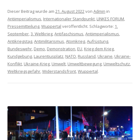
Dieser Beitrag wurde am
21. August 2022
von
Admin
in
Antiimperialismus
,
Internationaler Standpunkt
,
LINKES FORUM
,
Pressemitteilung
,
Wuppertal
veröffentlicht. Schlagworte:
1.
September
,
3. Weltkrieg
,
Antifaschismus
,
Antiimperialismus
,
Antikriegstag
,
Antimilitarismus
,
Atomkrieg
,
Aufrüstung
,
Bundeswehr
,
Demo
,
Demonstration
,
EU
,
Krieg dem Krieg
,
Kundgebung
,
Laurentiusplatz
,
NATO
,
Russland
,
Ukraine
,
Ukraine-
Konflikt
,
Ukraine-Krieg
,
Umwelt
,
Umweltbewegung
,
Umweltschutz
,
Weltkriegsgefahr
,
Widerstandsfront
,
Wuppertal
.