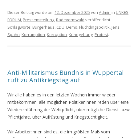
Dieser Beitrag wurde am
12. Dezember 2025
von
Admin
in
LINKES
FORUM
,
Pressemitteilung
,
Radevormwald
veröffentlicht.
Schlagworte:
Bürgerhaus
,
CDU
,
Demo
,
Flüchtlingspolitik
,
Jens
Spahn
,
Korrumption
,
Korruption
,
Kundgebung
,
Protest
.
Anti-Militarismus Bündnis in Wuppertal
ruft zu Antikriegstag auf
Wir alle haben es in den letzten Wochen immer wieder
mitbekommen: alle möglichen Politiker:innen reden über eine
Wiedereinführung der Wehrpflicht, über mögliche Dienst- bzw.
Pflichtjahre, über Aufrüstung und Kriegstüchtigkeit.
Wir Arbeiter:innen sind es, die im größten Maß vom