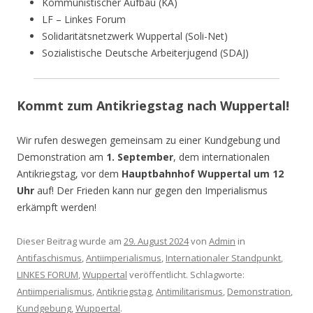
Kommunistischer Aufbau (KA)
LF – Linkes Forum
Solidaritätsnetzwerk Wuppertal (Soli-Net)
Sozialistische Deutsche Arbeiterjugend (SDAJ)
Kommt zum Antikriegstag nach Wuppertal!
Wir rufen deswegen gemeinsam zu einer Kundgebung und
Demonstration am
1. September
, dem internationalen
Antikriegstag, vor dem
Hauptbahnhof Wuppertal um 12
Uhr
auf! Der Frieden kann nur gegen den Imperialismus
erkämpft werden!
Dieser Beitrag wurde am
29. August 2024
von
Admin
in
Antifaschismus
,
Antiimperialismus
,
Internationaler Standpunkt
,
LINKES FORUM
,
Wuppertal
veröffentlicht. Schlagworte:
Antiimperialismus
,
Antikriegstag
,
Antimilitarismus
,
Demonstration
,
Kundgebung
,
Wuppertal
.