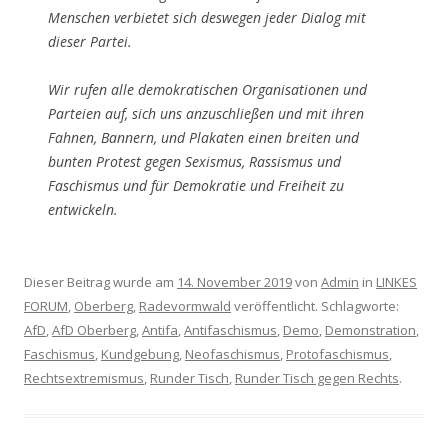
Menschen verbietet sich deswegen jeder Dialog mit
dieser Partei.
Wir rufen alle demokratischen Organisationen und
Parteien auf, sich uns anzuschließen und mit ihren
Fahnen, Bannern, und Plakaten einen breiten und
bunten Protest gegen Sexismus, Rassismus und
Faschismus und für Demokratie und Freiheit zu
entwickeln.
Dieser Beitrag wurde am
14. November 2019
von
Admin
in
LINKES
FORUM
,
Oberberg
,
Radevormwald
veröffentlicht. Schlagworte:
AfD
,
AfD Oberberg
,
Antifa
,
Antifaschismus
,
Demo
,
Demonstration
,
Faschismus
,
Kundgebung
,
Neofaschismus
,
Protofaschismus
,
Rechtsextremismus
,
Runder Tisch
,
Runder Tisch gegen Rechts
.