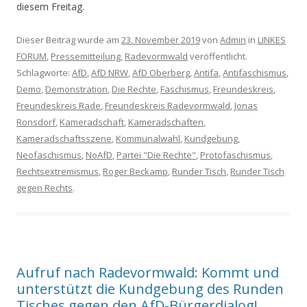
diesem Freitag.
Dieser Beitrag wurde am
23. November 2019
von
Admin
in
LINKES
FORUM
,
Pressemitteilung
,
Radevormwald
veröffentlicht.
Schlagworte:
AfD
,
AfD NRW
,
AfD Oberberg
,
Antifa
,
Antifaschismus
,
Demo
,
Demonstration
,
Die Rechte
,
Faschismus
,
Freundeskreis
,
Freundeskreis Rade
,
Freundeskreis Radevormwald
,
Jonas
Ronsdorf
,
Kameradschaft
,
Kameradschaften
,
Kameradschaftsszene
,
Kommunalwahl
,
Kundgebung
,
Neofaschismus
,
NoAfD
,
Partei "Die Rechte"
,
Protofaschismus
,
Rechtsextremismus
,
Roger Beckamp
,
Runder Tisch
,
Runder Tisch
gegen Rechts
.
Aufruf nach Radevormwald: Kommt und
unterstützt die Kundgebung des Runden
Tisches gegen den AfD-Bürgerdialog!