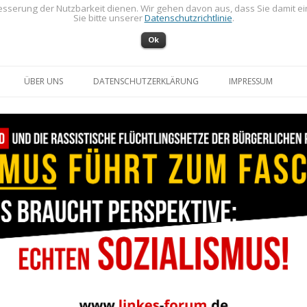
sserung der Nutzbarkeit dienen. Wir gehen davon aus, dass Sie damit e
Sie bitte unserer
Datenschutzrichtlinie
.
Ok
Zum Inhalt springen
ÜBER UNS
DATENSCHUTZERKLÄRUNG
IMPRESSUM