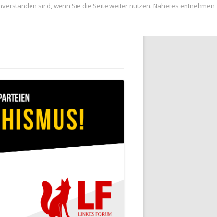
inverstanden sind, wenn Sie die Seite weiter nutzen. Näheres entnehmen