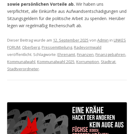
sowie persönlichen Vorteile ab.
Wir haben uns
verpflichtet, alle Einkünfte aus Aufwandsentschädigungen und
Sitzungsgeldern für die politische Arbeit zu spenden. Hierüber
legen wir regelmäßig Rechenschaft ab.
Dieser Beitrag wurde am
12. September 2025
von
Admin
in
LINKES
FORUM
,
Oberberg
,
Pressemitteilung
,
Radevormwald
veröffentlicht. Schlagworte:
Ehrenamt
,
Finanzen
,
Finanzgebahren
,
Kommunalwahl
,
Kommunalwahl 2025
,
Korrumption
,
Stadtrat
,
Stadtverordneter
.