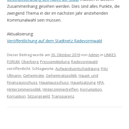
Zusammenhang gesehen werden. Dies sind alles Punkte, die
zwingend Thema in der im nächsten Jahr anstehenden
Kommunalwahl sein müssen.
Aktualisierung:
Veröffentlichung auf dem Stadtnetz Radevormwald
Dieser Beitrag wurde am
30. Oktober 2019
von
Admin
in
LINKES
FORUM
,
Oberberg
,
Pressemitteilung
,
Radevormwald
veröffentlicht. Schlagworte:
Aufwandsentschädigung
,
Fritz
Ullmann
,
Geheimräte
,
Geheimratspolitik
,
Haupt- und
Finanzausschuss
,
Hauptausschuss
,
Hauptsatzung
,
HFA
,
Hinterzimmerpolitik
,
Hinterzimmertreffen
,
Korrumption
,
Korruption
,
Sitzungsgeld
,
Transparenz
.