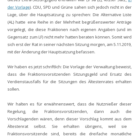
der Vorlage
)
.
CDU, SPD und Grüne sahen sich
jedoch
nicht in der
Lage,
über die Hauptsatzung zu sprechen:
Die Alternative Liste
(AL) hatte
eine Reihe
in der Mehrheit begrüßenswerter
Anträge
vorgelegt, die diese Fraktionen nach eigenen Angaben
(und im
Gegensatz zum LF)
nicht mehr hatten beraten können.
Somit wird
sich
erst
der Rat in seiner nächsten Sitzung morgen, am 5.11.2019,
mit der Änderung der Hauptsatzung befassen.
Wir haben es jetzt schriftlich: Die
Vorlage der Verwaltung
beweist
,
dass
die
Fraktionsvorsitzenden Sitzungsgeld
und
Ersatz des
Verdienstausfalls
für die Sitzungen des Ältestenrates
erhalten
sollen
.
Wir halten es für erwähnenswert, dass die Nutznießer dieser
Regelung,
die Fraktionsvorsitzenden,
dann
auch die
Vorschlagenden wären, denn d
ies
er Vorschlag
kommt aus dem
Ältestenrat selbst.
Sie erhalten übrigens, weil sie
Fraktionsvorsitzende sind,
bereits
die dreifache monatliche