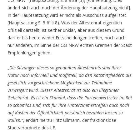
GO NRW“ (Hauptsatzung, S. 8 § 8a (3)) [Anmerkung: Dies
ändert sich auch nach der Änderung der Hauptsatzung nicht].
In der Hauptsatzung wird er nicht als Ausschuss aufgelistet
(Hauptsatzung S. 5 ff. § 8). Was der Ältestenrat eigentlich
offiziell darstellt, ist seither unklar, aber aus diesem Grund
darf er bis heute weder Entscheidungen treffen, noch auch
nur anderen, im Sinne der GO NRW echten Gremien der Stadt
Empfehlungen geben.
„
Die Sitzungen dieses so genannten Ältestenrats sind ihrer
Natur nach informell und inoffiziell, da den Ratsmitgliedern die
gesetzlich vorgeschriebene Möglichkeit zur Teilnahme
verweigert wird. Dieser Ältestenrat ist also ein illegitimer
Geheimrat. Es ist ein Skandal, dass die Parteienvertreter im Rat
so schamlos sind, sich für ihre Hinterzimmertreffen auch noch
auf Kosten der Öffentlichkeit persönlich bezahlen lassen zu
wollen.
“, erklärt hierzu Fritz Ullmann, der fraktionslose
Stadtverordnete des LF.