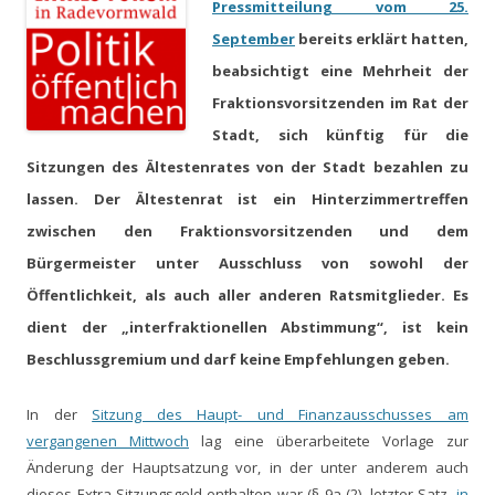
Pressmitteilung vom 25.
September
bereits
erklärt
hatten,
beabsichtigt eine Mehrheit der
Fraktionsvorsitzenden im Rat der
Stadt, sich künftig für die
Sitzungen des Ältestenrates von der Stadt bezahlen zu
lassen. Der Ältestenrat ist ein Hinterzimmertreffen
zwischen den Fraktionsvorsitzenden und dem
Bürgermeister unter Ausschluss
von sowohl
der
Öffentlichkeit
,
als auch
aller anderen Ratsmitglieder.
Es
dient der „interfraktionellen Abstimmung“, ist kein
Beschlussgremium und darf keine Empfehlungen geben.
In der
Sitzung des Haupt- und Finanzausschusses am
vergangenen Mittwoch
lag
eine überarbeitete
Vorlage
zur
Änderung der Hauptsatzung vor
,
in der unter anderem auch
dieses Extra-Sitzungsgeld enthalten war
(§ 9a (2), letzter Satz,
in