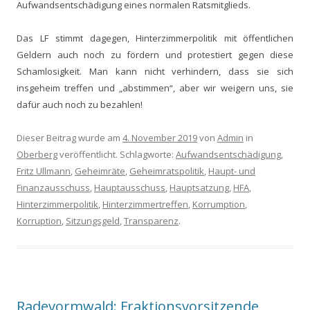
Aufwandsentschädigung eines normalen Ratsmitglieds.
Das LF
stimmt
dagegen, Hinterzimmerpolitik mit öffentlichen
Geldern auch noch zu fördern
und
protestier
t
gegen diese
Schamlosigkeit.
Man kann nicht verhindern
,
dass sie
sich
insgeheim
treffen und „abstimmen“, aber wir weigern uns, sie
dafür
auch noch zu
bezahlen!
Dieser Beitrag wurde am
4. November 2019
von
Admin
in
Oberberg
veröffentlicht. Schlagworte:
Aufwandsentschädigung
,
Fritz Ullmann
,
Geheimräte
,
Geheimratspolitik
,
Haupt- und
Finanzausschuss
,
Hauptausschuss
,
Hauptsatzung
,
HFA
,
Hinterzimmerpolitik
,
Hinterzimmertreffen
,
Korrumption
,
Korruption
,
Sitzungsgeld
,
Transparenz
.
Radevormwald: Fraktionsvorsitzende