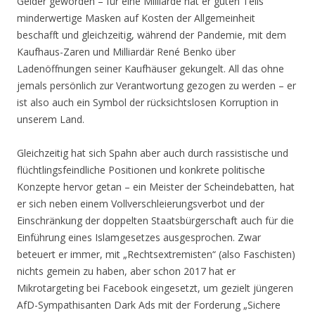
Gelder geworden – für eine Milliarde hat er guten Teils
minderwertige Masken auf Kosten der Allgemeinheit
beschafft und gleichzeitig, während der Pandemie, mit dem
Kaufhaus-Zaren und Milliardär René Benko über
Ladenöffnungen seiner Kaufhäuser gekungelt. All das ohne
jemals persönlich zur Verantwortung gezogen zu werden – er
ist also auch ein Symbol der rücksichtslosen Korruption in
unserem Land.
Gleichzeitig hat sich Spahn aber auch durch rassistische und
flüchtlingsfeindliche Positionen und konkrete politische
Konzepte hervor getan – ein Meister der Scheindebatten, hat
er sich neben einem Vollverschleierungsverbot und der
Einschränkung der doppelten Staatsbürgerschaft auch für die
Einführung eines Islamgesetzes ausgesprochen. Zwar
beteuert er immer, mit „Rechtsextremisten“ (also Faschisten)
nichts gemein zu haben, aber schon 2017 hat er
Mikrotargeting bei Facebook eingesetzt, um gezielt jüngeren
AfD-Sympathisanten Dark Ads mit der Forderung „Sichere