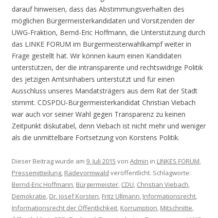
darauf hinweisen, dass das Abstimmungsverhalten des
möglichen Bürgermeisterkandidaten und Vorsitzenden der
UWG-Fraktion, Bernd-Eric Hoffmann, die Unterstützung durch
das LINKE FORUM im Bürgermeisterwahlkampf weiter in
Frage gestellt hat. Wir können kaum einen Kandidaten
unterstützen, der die intransparente und rechtswidrige Politik
des jetzigen Amtsinhabers unterstützt und für einen
Ausschluss unseres Mandatsträgers aus dem Rat der Stadt
stimmt. CDSPDU-Bürgermeisterkandidat Christian Viebach
war auch vor seiner Wahl gegen Transparenz zu keinen
Zeitpunkt diskutabel, denn Viebach ist nicht mehr und weniger
als die unmittelbare Fortsetzung von Korstens Politik.
Dieser Beitrag wurde am
9. Juli 2015
von
Admin
in
LINKES FORUM
,
Pressemitteilung
,
Radevormwald
veröffentlicht. Schlagworte:
Bernd-Eric Hoffmann
,
Bürgermeister
,
CDU
,
Christian Viebach
,
Demokratie
,
Dr. Josef Korsten
,
Fritz Ullmann
,
Informationsrecht
,
Informationsrecht der Öffentlichkeit
,
Korrumption
,
Mitschnitte
,