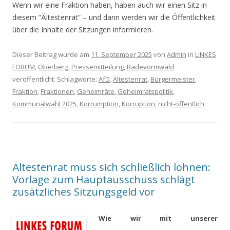
Wenn wir eine Fraktion haben, haben auch wir einen Sitz in
diesem “Ältestenrat” – und dann werden wir die Öffentlichkeit
über die Inhalte der Sitzungen informieren.
Dieser Beitrag wurde am
11. September 2025
von
Admin
in
LINKES
FORUM
,
Oberberg
,
Pressemitteilung
,
Radevormwald
veröffentlicht. Schlagworte:
AfD
,
Ältestenrat
,
Bürgermeister
,
Fraktion
,
Fraktionen
,
Geheimräte
,
Geheimratspolitik
,
Kommunalwahl 2025
,
Korrumption
,
Korruption
,
nicht-öffentlich
.
Ältestenrat muss sich schließlich lohnen:
Vorlage zum Hauptausschuss schlägt
zusätzliches Sitzungsgeld vor
Wie wir mit unserer