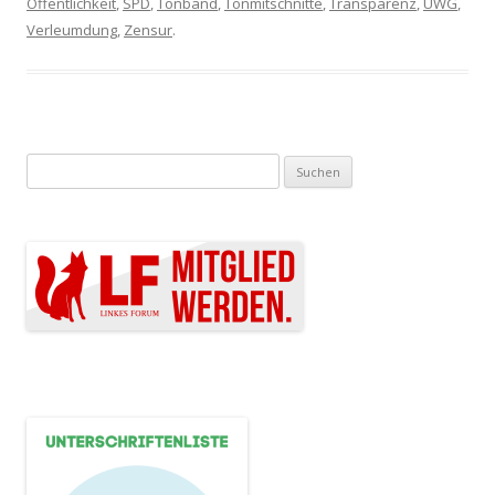
Öffentlichkeit
,
SPD
,
Tonband
,
Tonmitschnitte
,
Transparenz
,
UWG
,
Verleumdung
,
Zensur
.
Suchen nach: