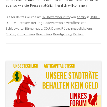
ebenso wie die Presse natürlich herzlich willkommen.
Dieser Beitrag wurde am
12. Dezember 2025
von
Admin
in
LINKES
FORUM
,
Pressemitteilung
,
Radevormwald
veröffentlicht.
Schlagworte:
Bürgerhaus
,
CDU
,
Demo
,
Flüchtlingspolitik
,
Jens
Spahn
,
Korrumption
,
Korruption
,
Kundgebung
,
Protest
.