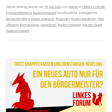
Dieser Beitrag wurde am
19. Juli 2026
von
Admin
in
LINKES FORUM
,
Pressemitteilung
,
Radevormwald
veröffentlicht. Schlagworte:
Bergische Morg
,
Dejan Vujinovic
,
Finanzen
,
Finanzgebahren
,
Fritz
Ullmann
,
Korrumption
,
Leserbrief
,
Radevormwald
,
Rat der Stadt
Radevormwald
.