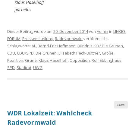
Klaus Haselhoff
parteilos
Dieser Beitrag wurde am
20. Dezember 2014
von
Admin
in
LINKES
FORUM
,
Pressemitteilung
,
Radevormwald
veröffentlicht.
Schlagworte:
AL
,
Bernd-Eric Hoffmann
,
Bündnis '90 / Die Grünen
,
CDU
,
CDU/SPD
,
Die Grünen
,
Elisabeth Pech-Büttner
,
Große
Koalition
,
Grüne
,
Klaus Haselhoff
,
Opposition
,
Rolf Ebbinghaus
,
SPD
,
Stadtrat
,
UWG
.
LINK
WDR Lokalzeit: Wahlcheck
Radevormwald