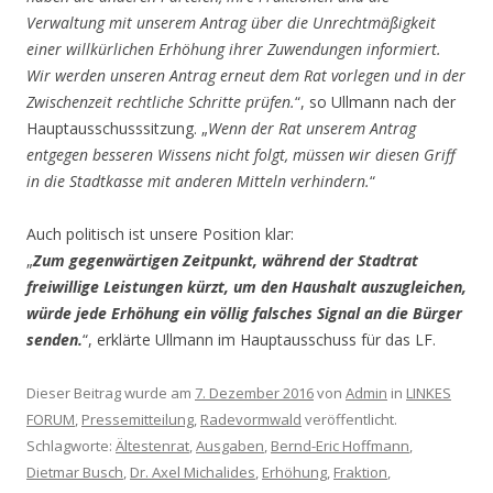
Verwaltung mit unserem Antrag über die Unrechtmäßigkeit
einer willkürlichen Erhöhung ihrer Zuwendungen informiert.
Wir werden unseren Antrag erneut dem Rat vorlegen und in der
Zwischenzeit rechtliche Schritte prüfen.
“, so Ullmann nach der
Hauptausschusssitzung. „
Wenn der Rat unserem Antrag
entgegen besseren Wissens nicht folgt, müssen wir diesen Griff
in die Stadtkasse mit anderen Mitteln verhindern.
“
Auch politisch ist unsere Position klar:
„
Zum gegenwärtigen Zeitpunkt, während der Stadtrat
freiwillige Leistungen kürzt, um den Haushalt auszugleichen,
würde jede Erhöhung ein völlig falsches Signal an die Bürger
senden.
“, erklärte Ullmann im Hauptausschuss für das LF.
Dieser Beitrag wurde am
7. Dezember 2016
von
Admin
in
LINKES
FORUM
,
Pressemitteilung
,
Radevormwald
veröffentlicht.
Schlagworte:
Ältestenrat
,
Ausgaben
,
Bernd-Eric Hoffmann
,
Dietmar Busch
,
Dr. Axel Michalides
,
Erhöhung
,
Fraktion
,