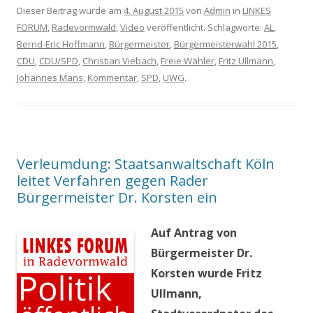
Dieser Beitrag wurde am
4. August 2015
von
Admin
in
LINKES
FORUM
,
Radevormwald
,
Video
veröffentlicht. Schlagworte:
AL
,
Bernd-Eric Hoffmann
,
Bürgermeister
,
Bürgermeisterwahl 2015
,
CDU
,
CDU/SPD
,
Christian Viebach
,
Freie Wähler
,
Fritz Ullmann
,
Johannes Mans
,
Kommentar
,
SPD
,
UWG
.
Verleumdung: Staatsanwaltschaft Köln
leitet Verfahren gegen Rader
Bürgermeister Dr. Korsten ein
Auf Antrag von
Bürgermeister Dr.
Korsten wurde Fritz
Ullmann,