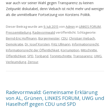
war auch vor seiner Wahl gegen Transparenz zu keinen
Zeitpunkt diskutabel, denn Viebach ist nicht mehr und weniger
als die unmittelbare Fortsetzung von Korstens Politik.
Dieser Beitrag wurde am
9. Juli 2015
von
Admin
in
LINKES FORUM
,
Pressemitteilung
,
Radevormwald
veröffentlicht. Schlagworte:
Bernd-Eric Hoffmann
,
Bürgermeister
,
CDU
,
Christian Viebach
,
Demokratie
,
Dr. Josef Korsten
,
Fritz Ullmann
,
Informationsrecht
,
Informationsrecht der Öffentlichkeit
,
Korrumption
,
Mitschnitte
,
Öffentlichkeit
,
SPD
,
Tonband
,
Tonmitschnitte
,
Transparenz
,
UWG
,
Verleumdung
,
Zensur
.
Radevormwald: Gemeinsame Erklärung
von AL, Grünen, LINKES FORUM, UWG und
Haselhoff gegen CDU und SPD