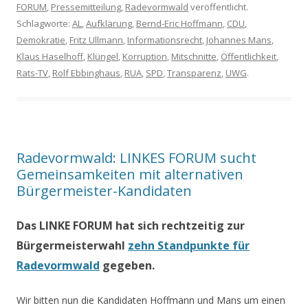
FORUM
,
Pressemitteilung
,
Radevormwald
veröffentlicht.
Schlagworte:
AL
,
Aufklärung
,
Bernd-Eric Hoffmann
,
CDU
,
Demokratie
,
Fritz Ullmann
,
Informationsrecht
,
Johannes Mans
,
Klaus Haselhoff
,
Klüngel
,
Korruption
,
Mitschnitte
,
Öffentlichkeit
,
Rats-TV
,
Rolf Ebbinghaus
,
RUA
,
SPD
,
Transparenz
,
UWG
.
Radevormwald: LINKES FORUM sucht
Gemeinsamkeiten mit alternativen
Bürgermeister-Kandidaten
Das LINKE FORUM hat sich rechtzeitig zur
Bürgermeisterwahl
zehn Standpunkte für
Radevormwald
gegeben.
Wir bitten nun die Kandidaten Hoffmann und Mans um einen