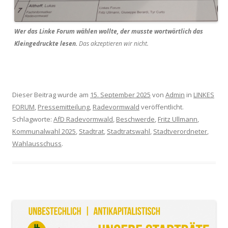
Wer das Linke Forum wählen wollte, der musste wortwörtlich das
Kleingedruckte lesen.
Das akzeptieren wir nicht.
Dieser Beitrag wurde am
15. September 2025
von
Admin
in
LINKES
FORUM
,
Pressemitteilung
,
Radevormwald
veröffentlicht.
Schlagworte:
AfD Radevormwald
,
Beschwerde
,
Fritz Ullmann
,
Kommunalwahl 2025
,
Stadtrat
,
Stadtratswahl
,
Stadtverordneter
,
Wahlausschuss
.