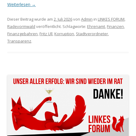
Weiterlesen
→
Dieser Beitrag wurde am
2. Juli 2026
von
Admin
in
LINKES FORUM
,
Radevormwald
veröffentlicht. Schlagworte:
Ehrenamt
,
Finanzen
,
Finanzgebahren
,
Fritz Ull
,
Korruption
,
Stadtverordneter
,
Transparenz
.